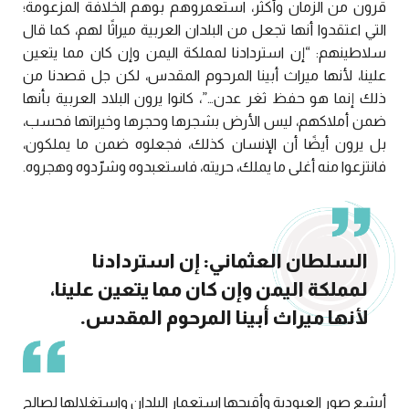
قرون من الزمان وأكثر، استعمروهم بوهم الخلافة المزعومة؛
التي اعتقدوا أنها تجعل من البلدان العربية ميراثًا لهم، كما قال
سلاطينهم: “إن استردادنا لمملكة اليمن وإن كان مما يتعين
علينا، لأنها ميراث أبينا المرحوم المقدس، لكن جل قصدنا من
ذلك إنما هو حفظ ثغر عدن…”، كانوا يرون البلاد العربية بأنها
ضمن أملاكهم، ليس الأرض بشجرها وحجرها وخيراتها فحسب،
بل يرون أيضًا أن الإنسان كذلك، فجعلوه ضمن ما يملكون،
فانتزعوا منه أغلى ما يملك، حريته، فاستعبدوه وشرّدوه وهجروه.
السلطان العثماني: إن استردادنا
لمملكة اليمن وإن كان مما يتعين علينا،
لأنها ميراث أبينا المرحوم المقدس.
أبشع صور العبودية وأقبحها استعمار البلدان واستغلالها لصالح