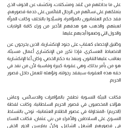
على ما بداخلهم من عُقد ومشكلات، وتكشف عن الخوف الذي
يتملكهم على نسائهم من الرجال القائمين على خدمة قصورهم،
فقد حكم العثمانيون بالمؤامرة، وتسيَّدوا بالتخلف وكانت المرأة
لعبتهم، والذهب هو هدفهم الأخير من وراء كافة الولايات
والدول التي وضعوا أيديهم عليها.
وطُبق الإخصاء كعقابٍ على جنود الإنكشارية، الذين يخرجون عن
الانضباط العسكري، فإذا تكرر من الإنكشاري أعمال مسيئة،
يعاقب عليها القانون، وينفذ به حكم الخصي، وكان أغا الإنكشارية
هو من يأمر بذلك، وهي عقوبة كبيرة وقاسية لأن من نفد في
حقه هذه العقوبة سيفقد رجولته، وتؤهله للعمل داخل قصور
الحريم.
فكانت البيئة النسوية تطفح بالمؤامرات والدسائس، وعاش
هؤلاء المخصيون في قصور الحريم السلطانية، وكانت لفظة
(الحريم) -المتداولة في عصور الظلام العثمانية- توحي بالتسلط
النسوي على السلاطين والأمراء من بني عثمان، فكانت النساء
في قصورهم الشغل الشاغل، وكنَّ يمارسن الدور الخفي