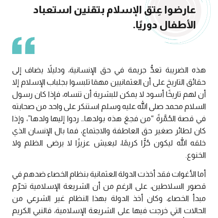
عارضوا عِتق الإسلام بتقنين استعباد
الأطفال دوريًا.
هذه الضريبة تعدُّ جريمة في حق الإنسانية، ودليلاً يضاف إلى
حقائق التاريخ على أن العثمانيين مهمَا تلبسوا بجلباب الإسلام إلا
أن لهم تاريخًا أسود لا يمكن للبشرية أن تنساه، فإذا كان رسول
السلام محمد صلى الله عليه وسلم استنكر على واحد من صحابته
في قصة الحُمَّرةً “من فجعَ هذه بولدها… ردوا إليها ولدها”، وإذا
كان لطائر صغير حق العاطفة والاجتماع، فما بال الإنسان الذي
خلقه الله ليكون حُرًّا كريمًا، ليعيش عزيزًا لا يرضى الظلم ولا
الخنوع.
أما الأغوات فقد أخذت الدولة العثمانية بنظام الخصاء ضدهم في
قصور السلاطين، على الرغم من أن الشريعة الإسلامية تحرّم
مبدأ الخصاء، وكان أخذ الدولة بهذا النظام غير الشرعي من
الحالات التي خرجت فيها على الشريعة الإسلامية، فالنبي الكريم