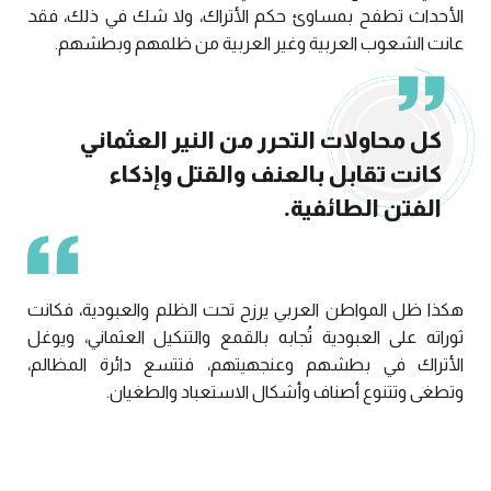
الأحداث تطفح بمساوئ حكم الأتراك، ولا شك في ذلك، فقد
عانت الشعوب العربية وغير العربية من ظلمهم وبطشهم.
كل محاولات التحرر من النير العثماني
كانت تقابل بالعنف والقتل وإذكاء
الفتن الطائفية.
هكذا ظل المواطن العربي يرزح تحت الظلم والعبودية، فكانت
ثوراته على العبودية تُجابه بالقمع والتنكيل العثماني، ويوغل
الأتراك في بطشهم وعنجهيتهم، فتتسع دائرة المظالم،
وتطغى وتتنوع أصناف وأشكال الاستعباد والطغيان.