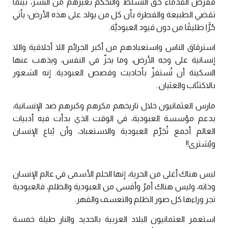
ففرض القدماء حق التسلط والتحكم بغيرهم من البشر، بينما
تقضي الطبيعة والفطرة بأن كل من يولد على هذه الأرض؛ يأتي
حُرًّا طليقًا من دون قيود العبوديَّة.
استرقاق الناس واستعبادهم من أكبر الجرائم اللا أخلاقية واللا
إنسانية على وجه الأرض، وما يحزّ في النفس، ويذهب عنها
السكينة أن تُستفزّ بأحاديث وقصص العبودية. إنه الشعور
بالاكتئاب والغثيان..
مارس العثمانيون خلال تاريخهم مكرهم وكبرهم ضد الإنسانية،
بدعم مؤسسة العبودية، في الوقت الذي بدأت فيه أدبيات
العالم أجمع تُجَرِّم العبودية والاستعباد، وأن يُباع الإنسان
ويُشترى!!
ليس هناك أغلى من الحرية، إنها الحلم الأسمى في عالم الإنسان
وذاته، وليس هناك أمرّ وأقسى من العبودية والظلم، فالعبودية
تجر وراءها كل صور الظلم والتعسف والقهر.
استعمر العثمانيون البلاد العربية بالحديد والنار طيلة خمسة