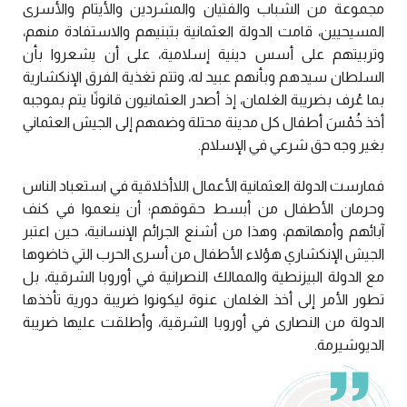
مجموعة من الشباب والفتيان والمشردين والأيتام والأسرى
المسيحيين، قامت الدولة العثمانية بتبنيهم والاستفادة منهم،
وتربيتهم على أسس دينية إسلامية، على أن يشعروا بأن
السلطان سيدهم وبأنهم عبيد له، وتتم تغذية الفرق الإنكشارية
بما عُرف بضريبة الغلمان، إذ أصدر العثمانيون قانونًا يتم بموجبه
أخذ خُمْسَ أطفال كل مدينة محتلة وضمهم إلى الجيش العثماني
بغير وجه حق شرعي في الإسلام.
فمارست الدولة العثمانية الأعمال اللاأخلاقية في استعباد الناس
وحرمان الأطفال من أبسط حقوقهم؛ أن ينعموا في كنف
آبائهم وأمهاتهم، وهذا من أشنع الجرائم الإنسانية، حين اعتبر
الجيش الإنكشاري هؤلاء الأطفال من أسرى الحرب التي خاضوها
مع الدولة البيزنطية والممالك النصرانية في أوروبا الشرقية، بل
تطور الأمر إلى أخذ الغلمان عنوة ليكونوا ضريبة دورية تأخذها
الدولة من النصارى في أوروبا الشرقية، وأطلقت عليها ضريبة
الديوشيرمة.