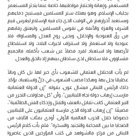
المستعمر، وإهانة واحتقار مواطنيها، خاصة عنما يتدثر المستعمر
بجلباب الإسلام، وهو يهتك ستر المسلمين فيستبيح دماءهم
ويستعبد أحرارهم. في الوقت الذي جاء فيه الإسلام ليغرس قيم
الشرف والعزة والأنفة في نفوس المسلمين، وليعتق رقابهم
من رقِّ العبودية والإذلال، ويحيى روح العدل والمساواة؛ فلا
عبودية ولا استعمار ولا استنزاف لخيرات البلاد، ولا استقطاع
لأرضها، ولا استعباد لفرد فضلًا عن شعب بأكمله، فالجميع
متساوون، فلا سلطان لذي سلطان بينهم إلا بالحق والعدل.
لم يأتِ الاحتلال العثماني للشعوب بأي خير لها، بل كان وبالًا
عظيمًا يحل بها، وهكذا مضت الشعوب في ذلٍّ واستعباد، يؤكد
ذلك الرئيس اللبناني ميشال عون، بقوله: “إن الدولة العثمانية
مارست إرهاب دولة تجاه اللبنانيين”، وأن “كل محاولات التحرر من
النير العثماني كانت تقابل بالعنف والقتل وإذكاء الفتن الطائفية”،
مضيفًا: “إن إرهاب الدولة الذي مارسه العثمانيون على اللبنانيين
خصوصًا خلال الحرب العالمية الأولى، أودى بمئات الآلاف من
الضحايا ما بين المجاعة والتجنيد والسخرة”. فلم يأت كلام الرئيس
اللبناني من فراغ؛ فالشواهد في كتب المؤرخين الذين عاصروا