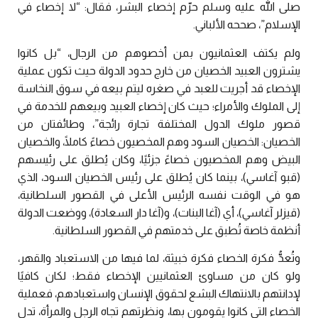
صلى الله عليه وسلم حرّم إخصاء البشر، فقال: “لا إخصاء في
الإسلام”، صححه الألباني.
ولم يكتف العثمانيون بمن أخصوهم من الرجال، “بل كانوا
يشترون العبيد الخصيان من خارج حدود الدولة حيث تكون عملية
الإخصاء قد أجريت للعبد في صغره ليتم بيعه في سوق النخاسة
إلى الملوك والأمراء؛ حيث كان إخصاء العبيد وبيعهم للخدمة في
قصور ملوك الدول المختلفة تجارة رائجة”، وطائفتان من
الخصيان: الخصيان السود وهم المخصيون خصاءً كاملًا، والخصيان
البيض وهم المخصيون خصاءً جزئيًا، وكان يُطلق على رئيسهم
(قبو آغاسي)، بينما كان يُطلق على رئيس الخصيان السود، الذي
هو في الوقت نفسه الرئيس الأعلى في القصور السلطانية،
(قيزلر آغاسي)، أي (آغا البنات)، و(آغا دار السعادة)، ووضعت الدولة
أنظمة خاصة تُطبق على خدمتهم في القصور السلطانية.
وتُعدُّ فكرة الخصاء فكرة خبيثة، لما فيها من الاستعباد والقهر،
ولو كان من مساوئ العثمانيين الإخصاء فقط؛ لكان كافيًا
لإدانتهم بالانتهاك البشع لحقوق الإنسان واستعبادهم، فعملية
الخصاء التي كانوا يقومون بها، ونظرتهم تجاه الرجل والمرأة، تدل