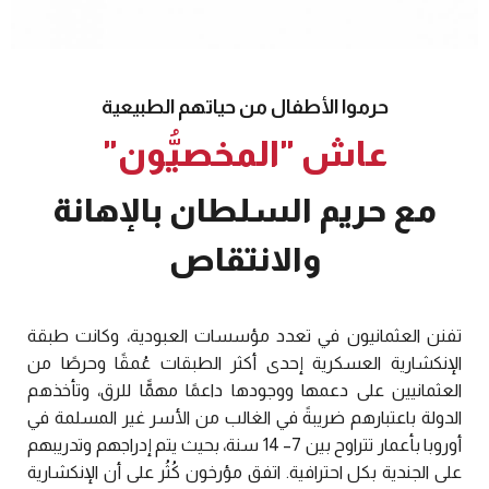
حرموا الأطفال من حياتهم الطبيعية
عاش "المخصيُّون"
مع حريم السلطان بالإهانة
والانتقاص
تفنن العثمانيون في تعدد مؤسسات العبودية، وكانت طبقة
الإنكشارية العسكرية إحدى أكثر الطبقات عُمقًا وحرصًا من
العثمانيين على دعمها ووجودها داعمًا مهمًّا للرق، وتأخذهم
الدولة باعتبارهم ضريبةً في الغالب من الأسر غير المسلمة في
أوروبا بأعمار تتراوح بين 7– 14 سنة، بحيث يتم إدراجهم وتدريبهم
على الجندية بكل احترافية. اتفق مؤرخون كُثُر على أن الإنكشارية