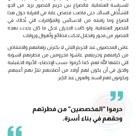
للسياسة العثمانية، فالصراع بين حريم القصور يزيد من الجو
التَسَلُّطي السائد، حتى فاضت قصص غاية في الغرابة حول هذا
الصراع وما رافقه من الدسائس والمؤامرات التي تُحاك في
القصور العثمانية، ولو كانت الجدران تحكي ما كان يحدث بهذه
القصور من فجور وانحلال لحكت فظائع وأهوال وروايات.
عاش المخصيون عند الحريم اللاتي لا يكترثن بإهانتهم والانتقاص
من كرامتهم وحريتهم، عاشوا محرومين من فطرتهم السوية
التي خلقها الله لهم، كما حُرموا -بسب الإخصاء- الأبوة الحقيقية
والحق في أن يكون لهم أولاد من أصلابهم تقرّ بهم أعينهم،
ويكونون لهم السند والعون عند الكِبر.
حرموا "المخصصين" من فطرتهم
وحقهم في بناء أسرة.