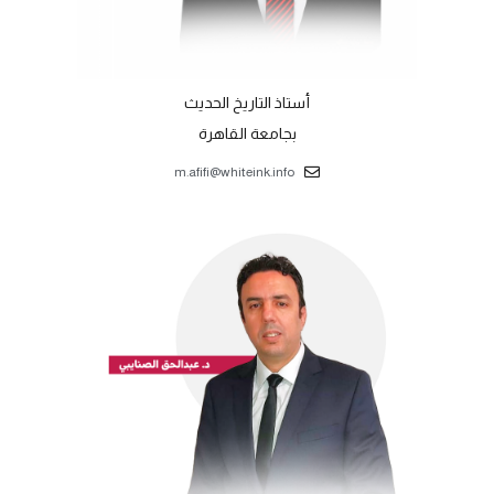
أستاذ التاريخ الحديث
بجامعة القاهرة
m.afifi@whiteink.info