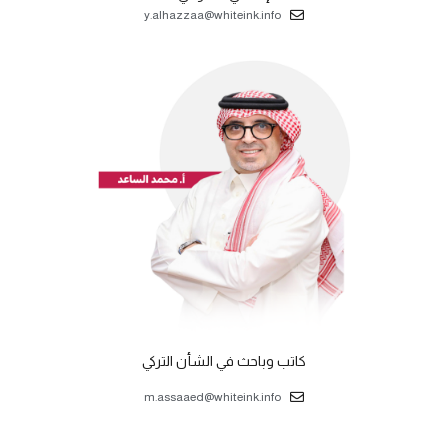
y.alhazzaa@whiteink.info
كاتب وباحث في الشأن التركي
m.assaaed@whiteink.info