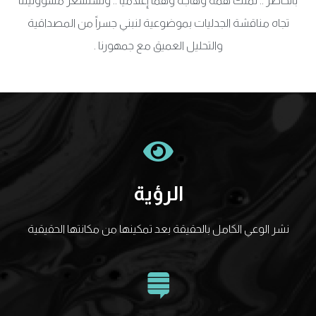
بالحاضر .. نملك همّة وهّاجة وهمّا إعلامياً .. ونستشعر مسؤوليتنا
تجاه مناقشة الجدليات بموضوعية لنبني جسراً من المصداقية
والتحليل العميق مع جمهورنا .
الرؤية
نشر الوعي الكامل بالحقيقة بعد تمكينها من مكانتها الحقيقية