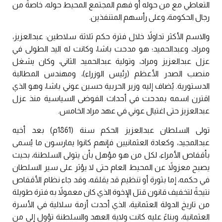
التعاطي مع من حوله أو فهم المجتمع المحيط حوله، خاصةً من
رجال الحكومة، وعلى رأسهم المتنفذين.
والاسم الأكثر تداولاً خلال فترة حكم ثلاثة سلاطين: عبدالعزيز،
ومراد، وعبدالحميد؛ هو مدحت باشا، وكانت له اليد الطولى في
عزل عبدالعزيز ومراد، وتولية عبدالحميد الثاني، وكان يشغل
منصب الصدر الأعظم (رئيس الوزراء)، ومهندس المطالبة
الدستورية. يُضاف إليه وزير الحربية حسين عوني باشا، وهو الذي
اقترن اسمه بمدحت في أحداث الفوضى السياسية منذ عزل
عبدالعزيز حتى اغتيال عوني في عهد مراد الخامس.
تولى السلطان عبدالعزيز الحكم سنة (1861م) بعد أخيه
عبدالمجيد، وكعادة العثمانيين فإنهم كانوا يمارسون ما يُسمى
بأقفاص الأمراء، لكل من هو مؤهل بأن يتولى السلطنة، بحيث
يصبح معزولاً عن المحيط العام حتى لا يؤثر على سير السلطان
في حكمه، إما بثورة أو تنظيم قد يقلقه، وقد جاء نظام الأقفاص
نتيجةً لتخفيف قانون قتل الإخوة الذي كان معمولاً به فترة طويلة
من تاريخ الدولة العثمانية، الذي أحدث أزمة سلالية في الأسرة
العثمانية، وبناءً عليه كانت ولاية العهد والسلطنة تؤول إلى من