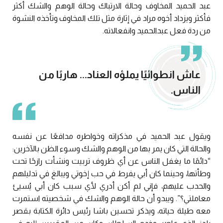
عبد الحميد المخاوف وحالة الارتباك وحالة الوهم والشك أكثر
فأكثر ويزداد أخوه مراد في إثارة مثل تلك المخاوف وتأخذه النشوة
من ردة فعل عبدالحميد وانفعالاته.
عاش انطوائيًا يملؤه العناد... هاربًا من
الناس.
ويقول عبد الحميد في مذكراته وخواطره مدافعًا عن نفسه
والحالة التي كان يمر بها من الوهم والشك وسوء الظن بالآخرين:
“دائمًا ما يغفل الناس عن أي ظروف تربيت ونشأت رازحًا تحت
وطأتها، وحينما كان أبي يفرط في حب إخوتي ويبالغ في تدليلهم
والحدب عليهم، فإني لم أكن أدري لأي سبب كان أبي يُسيئ
معاملتي؟”. ويبدو أن حالة الوهم والشك في شخصيته استمرت
معه طيلة حياته، ويذكر تحسين باشا رئيس دائرة الكتابة بقصر