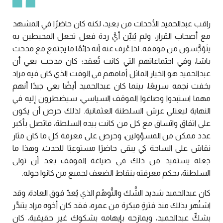
راقب عبدالحميد الأحداث من بعيد، لكنه كان حاضرًا في المشهد
مع أصحاب القرار، ولم يُبيِّن أيَّ ردة فعل تجعل المحيطين به
يتَوَجَّسون من موقفه. لذا عُرف عنه أنه دائمًا ما يجتمع مع مدحت
باشا، وفي اجتماعاتهم التي كانت تُعقد؛ كان مدحت يعي أن
عبدالحميد هو الخيار الماثل أمامهم في الوقت الذي كان فيه مراد
يخفت نجمه سريعًا، بينما كان عبدالحميد أيضًا يعي جيدًا أنهم
مهما استبدوا وصاغوا الموقف السياسي، سيضطرون إليه في
النهاية ليعتلي عرش السلطنة العثمانية. لذلك حرص أن يكون
على اتفاق واتساق مع كل من كانت بيده السلطة، فاتصل بأكبر
عدد ممكن من المسؤولين، وحرص على معرفة كل ما كان مثار
نقاش على الساحة كي يبقى حاضرًا مستوعبًا للحدث، وهذا ما
جعله يستفيد من ذلك في صياغة الموقف بعد أن تولى
السلطنة، بحكم معرفته بنقاط الضعف لجميع من كانوا حوله.
كان عبدالحميد شديد الشَّك والتَّوهُم الذي يُعدّ فوق العادة، وقد
اشتُهر بذلك منذ فترةٍ مبكرة من عمره، فقد كان أخوه مراد يتندَّر
بشكِّ عبدالحميد، ويمازحه بإيهامه بشكوك غير حقيقية، كان