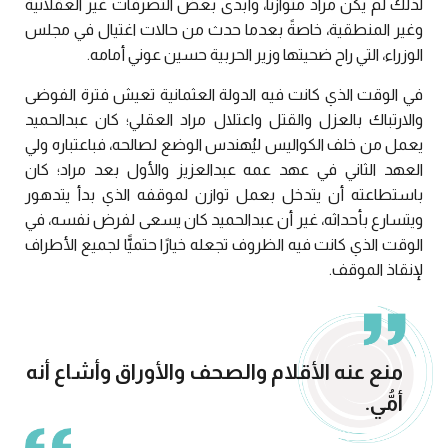
لذلك لم يكن مراد متوازنًا، وأبدى بعض التصرفات غير العقلانية
وغير المنطقية، خاصةً بعدما حدث من حالات اغتيال في مجلس
الوزراء، التي راح ضحيتها وزير الحربية حسين عوني أمامه.
في الوقت الذي كانت فيه الدولة العثمانية تعيش فترة الفوضى
والارتباك بالعزل والقتل واعتلال مراد العقلي؛ كان عبدالحميد
يعمل من خلف الكواليس ليُهندس الوضع لصالحه، فباعتباره ولي
العهد الثاني في عهد عمه عبدالعزيز والأول بعد مراد؛ كان
باستطاعته أن يتدخل بعمل توازن لموقفه الذي بدأ يتدهور
ويتسارع بأحداثه، غير أن عبدالحميد كان يسعى لفرض نفسه، في
الوقت الذي كانت فيه الظروف تجعله خيارًا حتميًّا لجميع الأطراف
لإنقاذ الموقف.
منع عنه الأقلام والصحف والأوراق وأشاع أنه
أمُّي.