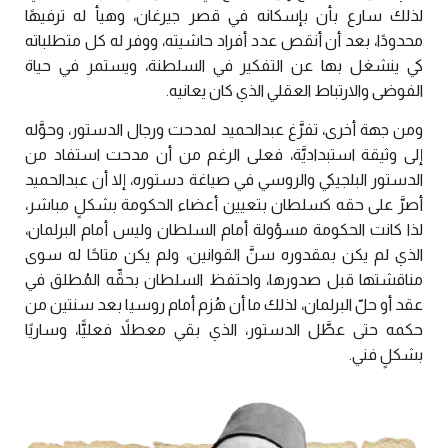
لذلك سارع بأن بإسكانه في قصر جيرغان، وهيأ له ترفيهًا
محدودًا، بعد أن أنقص عدد أفراد حاشيته، ووفر له كل متطلباته
كي ينشغل بها عن التفكير في السلطنة، ويستمر في حياة
الفوضى والارتباط العقلي الذي كان يعانيه.
ومن جهة أخرى، تفرَّغ عبدالحميد لمدحت ورجال الدستور، وحوَّله
إلى وثيقة استبداديَّة، فعلى الرغم من أن مدحت استفاد من
الدستور البلجيكي والروسي في صياغة دستوره، إلا أن عبدالحميد
أصرَّ على حقه كسلطان بتعيين أعضاء الحكومة بشكلٍ مباشر،
لذا كانت الحكومة مسؤولة أمام السلطان وليس أمام البرلمان،
الذي لم يكن بمقدوره سنَّ القوانين، ولم يكن متاحًا له سوى
مناقشتها قبل صدورها، واحتفظ السلطان بحقِّه المُطلق في
عقد أو حلّ البرلمان، لذلك ما أن هُزم أمام روسيا بعد سنتين من
حكمه حتى عطَّل الدستور، الذي بقي معطلاً فعليًّا، وساريًا
بشكلٍ فني.