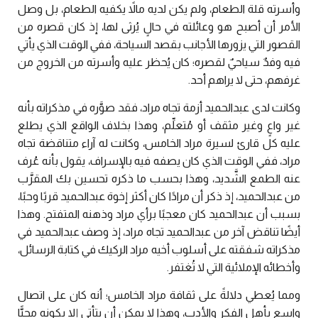
وأسرته قلة الطعام، ولم يكن لديه مالاً يكفيه الطعام، بل وصل
الأمر أن أصبح هو وعائلته في حالٍ يُرثى لها، إذ كان قصره من
القصور التي يزورها الأجانب بقصد السياحة، ففي الوقت الذي يأتي
فيه وفدٌ سياحيٌ لقصره؛ كان يُحظر عليه وأسرته من الخروج من
غرفهم، حتى لا يراهم أحد.
وكانت لدى عبدالحميد أزمة تجاه مراد، فقد صوَّره في مذكراته بأنه
غير واعٍ وغير مثقف أو مُتعلِّم، وهذا بخلاف الواقع الذي يطلع
عليه كل قارئ لسيرة مراد الخامس، وكانت له آراء متناقضة تجاه
مراد، ففي الوقت الذي كان يصفه فيه بالإسراف، يقول بأنه عُرف
عنه الطمع الشَّديد، وهذا بحسب ما ذكره تحسين بك المقرَّب
من عبدالحميد، إذ ذكر أن مرادًا كان أكثر إخوة عبدالحميد قربًا وحبًا،
بسبب أن عبدالحميد كان معجبًا برأي مراد وذهنه المتفتح. وهذا
أيضًا تناقض آخر من عبدالحميد تجاه مراد، إذ وصف عبدالحميد في
مذكراته شفقته على أسلوب أخيه مراد الركيك في كتابة الرسائل،
وأخطائه الإملائية التي لا تُغتفر.
ومما يُعطي دلالةً على ثقافة مراد الخامس؛ أنه كان على اتصال
واسع بأهل الفكر والأدب، وهذا لا يمكن أن يتأتى إلا بكونه محبًّا