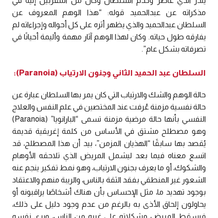
يلدز الذي عاصر وخدم السلطان وكان من المقربين إليه في
مذكراته عن عبدالحميد قوله: “هذا الوهم المعروف عن
السلطان عبدالحميد والذي يظهر أثره على كل أحواله وإجراءاته لم
يفارقه طول حياته. وكان لهذا الوهم آثار مهمة وأليمة أحيانًا في
تصرفاته بشكل عام”.
السلطان عبد الحميد الثاني وجنون الارتياب (Paranoia):
حالة الوهم والشك والارتياب التي كان يمر بها السلطان عبارة عن
حالة نفسية مزمنة عُرفت عند المختصين في علم النفس والعلاج
النفسي بأنها حالة مرضية مزمنة تسمى “البارانويا” (Paranoia)
وهو مصطلح مشتق في الأساس من كلمة إغريقية قديمة
يُقصد بها سابقًا “الهذيان المزمن”، بيد أن هذا المصطلح، قد
اتسع معناه فيما بعد ليشمل المريض الذي تلاحقه الأوهام
والشكوك، أو ما يعرف بجنون الارتياب، وهو نمط تفكير ينجم عنه
الشعور غير المنطقي بفقد الثقة بالناس، والريبة منهم والاعتقاد
بوجود تهديد ما، مثل الإحساس بأن هناك أشخاصًا يراقبونه أو
يحاولون إلحاق الأذى به بالرغم من عدم وجود دليل على ذلك،
فيسقط المريض مشكلاته على غيره من الناس، ويرى نفسه