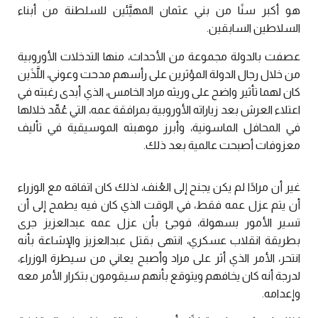
هو أكبر سنًا من بني عثمان المهيَّئين للسلطنة من أبناء
السلاطين السابقين.
عصفت بالدولة مجموعة من الأحداث، منها التدخلات الأوروبية
من خلال رجال الدولة المؤثرين على رأسهم مدحت وعوني، اللَّذَين
كان لهما تأثير واضح على وريثه مراد الخامس، الذي أبدى رغبته في
اعتلاء العرش بعد زياراته الأوروبية بمرافقة عمه، التي عُمِّد خلالها
في المحافل الماسونية، وأبرز موهبته الموسيقية في تأليف
معزوفات أصبحت عالمية بعد ذلك.
غير أن مرادًا لم يكن يجنح إلى العُنف، لذلك كان اتفاقه مع الوزراء
أن يتم عزل عمه فقط، في الوقت الذي كان فيه يطمح إلى أن
تسير الأمور بسهولة، فوجئ بأن عزل عمه عبدالعزيز جرى
بطريقة انقلاب عسكري، انتهى بقتل عبدالعزيز والإشاعة بأنه
انتحر، الأمر الذي أثر على مراد وأصبح يعاني من سيطرة الوزراء،
لدرجة أنه كان يخافهم ويتوقع بأنهم سيقومون بتكرار الأمر معه
وإعدامه.