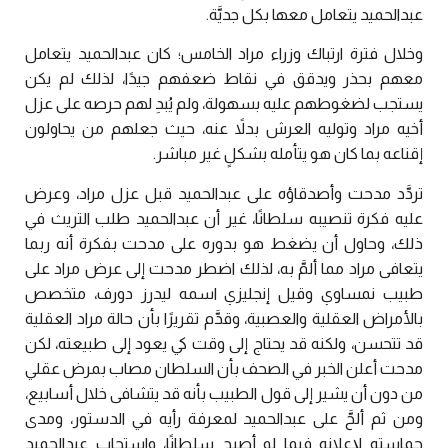
عبدالحميد يتعامل معها بكل جديَّة.
وخلال فترة ارتباك وزراء مراد الخامس؛ كان عبدالحميد يتعامل
معهم بحذر ويدقق في نقاط ضعفهم جيدًا، لذلك لم يكن
يستجب لضغوطهم عليه بسهولة، ولم يُبدِ لهم حرصه على عزل
أخيه مراد وتوليه العرش بدلاً عنه، حيث جعلهم من يحاولون
إقناعه بما كان هو يتأمله بشكلٍ غير مباشر.
تردَّد مدحت وأصدقاؤه على عبدالحميد قبل عزل مراد، وعرض
عليه فكرة تنصيبه سلطانًا، غير أن عبدالحميد طلب التريث في
ذلك، وحاول أن يضغط هو بدوره على مدحت بفكرة أنه ربما
يتعافى مراد مما ألمَّ به، لذلك اضطر مدحت إلى عرض مراد على
طبيب نمساوي وقيل إنجليزي اسمه ليدرز دورف، متخصص
بالأمراض العقلية والعصبية، وقدَّم تقريرًا بأن حالة مراد العقلية
قد تتحسن، ولكنه قد يحتاج إلى وقت كي يعود إلى طبيعته، لكن
مدحت أعلن الخبر في الصحف بأن السلطان مصاب بمرض عقلي
من دون أن يشير إلى قول الطبيب بأنه قد يتشافى خلال أسابيع،
ومن ثم ألحَّ على عبدالحميد لمعرفة رأيه في الدستور، ومدى
حماسته لإعلانه فيما لو أصبح سلطانًا، واستجاب عبدالحميد