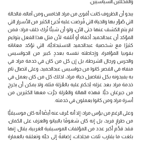
والمحللين السياسيين.
يبدو أن الظروف كانت أقوى من مراد الخامس ومن آماله، فالحالة
التي صُوِّر بها والحياة التي فُرضت عليه تُخبئ الكثير من الأسرار التي
لم يتم الكشف عنها حتى الآن، ولو أن شيئًا تُرك خلف مراد؛ فمن
المؤكد أن عبدالحميد أخفاه أو أتلفه؛ لأن مثل هذا الفعل يتواءم
كثيرًا مع شخصية عبدالحميد الاستبداديَّة، التي تؤكد معاناته
بفوبيا المؤامرة، وإحاطته نفسه بعددٍ كبير من الجواسيس
والحرس ورجال الشرطة، بل إن كل من كان في خدمة مراد في
منفاه في القصر كانوا من جواسيس عبدالحميد، وعلى اتصال تام
به يفيدونه بكل تفاصيل حياة مراد، لذلك كل من كان يعمل في
خدمة مراد بعد عزله؛ يُحكم عليه بالعُزلة مثله، ولا يمكن أن يخرج
من جيرغان حيًّا. فهذه الهالة والعُزلة جرَّت معها الكثيرين من
أسرة مراد ومن كانوا يعملون في خدمته.
وعلى الرغم من بؤس مراد؛ إلا أنه عُرف عنه أيضًا أنه كان موسيقيًّا
من طرازٍ فريد، بل إنه كان شغوفًا بالبيانو والعزف على الكمان،
فقد قدَّم أكبر عدد من المؤلفات الموسيقية الغربية، يقال: إنها
بلغت ما يقارب ثلاث مجلدات، إضافةً إلى حبِّه وتعلقه بالعمارة