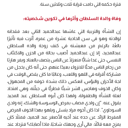
فترة حكمه التي دامت قرابة ثلاث وثلاثين سنة.
وفاة والدة السلطان وأثرها في تكوين شخصيته:
إن النشأة والتربية التي عاشها عبدالحميد الثاني بعد فقدانه
لوالدته وهو في سن الحادية عشرة من عمره، أثرت فيه تأثيرًا
بالغًا، بالرغم من معيشته في كنف زوجة والده السلطان
عبدالمجيد، إلا إن عبدالحميد أصيب بحالة من الحزن والاكتئاب
النفسي، حتى غدا شابًّا منعزلًا عن الناس يتصف بالعناد ويفر هاربًا
من زحام الناس محبًّا للانزواء بعيدًا عنهم، حتى أنه كان يخجل من
مشاركة أقرانه في اللهو واللعب، وغالبًا ما كان يقضي الوقت في
لجة الأحزان والبؤس، انعكس ذلك بشدة خوفه من المجهول،
وكان الخوف وهاجس الشر شيئًا فطريًّا في جبلّته، وهي امتداد
لعلة النشأة والطفولة، ولهذا كان أبوه السلطان عبد المجيد
يقول عنه: “إن ولدي مصاب بمرض الوسوسة والشك، إنه ولدي
السوداوي”. لذا كان أخوه مراد يتسلى ويلهو بهذا الخوف المرضي
المفرط الزائد عن حده عند أخيه الأصغر عبد الحميد، فمثلاً كان
يمزح معه قائلاً: مالي أرى وجهك شاحبًا، ماذا أصابك؟ فتزداد عند