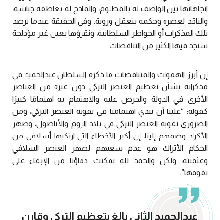
اتجاهاتها بين الواصف له بالمظلوم، والمادح له بعاطفة جياشة،
والناقد لعصره وحكمه بتعقل وروية. وفي الحقيقة عندما نرصد
تلك المذكرات أو الخواطر السلطانية، ونقرؤها بعين غير مؤدلجة
سنجد فيها الكثير من التناقضات.
إن أبرز الهفوات والمتناقضات ما ذكره السلطان عبدالحميد في
مذكراته بشأن تعظيم العنصر التركي دون غيره من العناصر
الأخرى في الدولة والحرص عليه والاهتمام به اهتمامًا كبيرًا
كقوله: “علينا أن نبدي اهتمامنا في تقوية العنصر التركي، ومن
الضروري تقوية العنصر التركي في بلاد الروم والأناضول، وصهر
الأكراد وضمهم إلينا، إن أكبر الأخطاء التي ارتكبها أسلافي من
الحكام الأتراك هو عدم سعيهم لصهر العنصر السلافي
وعثمنته، ولكن والحمد لله تمكنت دماؤنا من الإبقاء على
تفوقها”.
عبدالحميد الثاني بالغ بتعظيم التركي وقارن