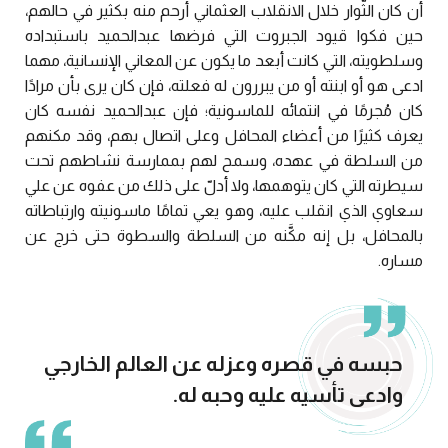
أن كان الثُّوار خلال الانقلاب العثماني أرحم منه بكثير في حالهم،
حين فكوا قيود الجبروت التي فرضها عبدالحميد باستبداده
وسلطويته، التي كانت أبعد ما يكون عن المعاني الإنسانية، مهما
ادعى هو أو ابنته أو من يبررون له فعلته، فإن كان يرى بأن مرادًا
كان مُجرمًا في انتمائه للماسونية؛ فإن عبدالحميد نفسه كان
يعرف كثيرًا من أعضاء المحافل وعلى اتصال بهم، وقد مكنهم
من السلطة في عهده، وسمح لهم بممارسة نشاطهم تحت
سيطرته التي كان يتوهمها، ولا أدلّ على ذلك من عفوه عن علي
سعاوي الذي انقلب عليه، وهو يعي تمامًا ماسونيته وارتباطاته
بالمحافل، بل إنه مكَّنه من السلطة والسطوة حتى خرج عن
مساره.
حبسه في قصره وعزله عن العالم الخارجي
وادعى تأسيه عليه وحبه له.