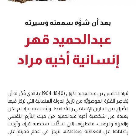
بعد أن شوَّه سمعته وسيرته
عبدالحميد قهر
إنسانية أخيه مراد
مُراد الخامس بن عبدالمجيد الأول (1840-1904م)، الذي قُدِّر له أن
يُعَاصِر الفترة الفوضويَّة من تاريخ الدولة العثمانية التي تركز فيها
الصِّراع بين التيارين الإصلاحي والمُحافظ. وشخصية مراد لم تكن
بعيدة عن شخصية أخيه عبدالحميد من حيث التأزم النفسي
والعُزلة والرهاب، فالظروف التي شكَّلت شخصية مُراد، وأرخت
بِظلالها عل انفعالاته وتفاعلاته، تتركز في عدم قدرته على