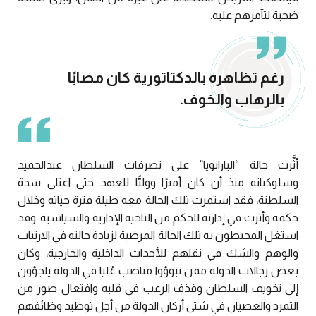
ضحية لتآمرهم عليه.
رغم تظاهره بالدكتاتورية كان مصابًا
بالرهاب والخوف.
أثَّرت حالة “البارانويا” على تصرفات السلطان عبدالحميد
وسلوكياته منذ أن كان أميرًا ووليًّا للعهد حتى اعتلى سدة
السلطنة، فقد استمرت تلك الحالة معه طيلة فترة حياته وخلال
حكمه وأثرت في إدارته للحكم من الناحية الإدارية والسياسية. وقد
استغل المحيطون به تلك الحالة المرضية لزيادة حالته في الارتياب
والوهم والشك في نقلهم للأحداث الداخلية والخارجية، وكان
بعض رجالات الدولة ممن تبوؤوا مناصب عُليا في الدولة يلجؤون
إلى تخويف السلطان وقذف الرعب في قلبه وافتعال صور من
التمرد والعصيان في شتى أركان الدولة من أجل توطيد وظائفهم