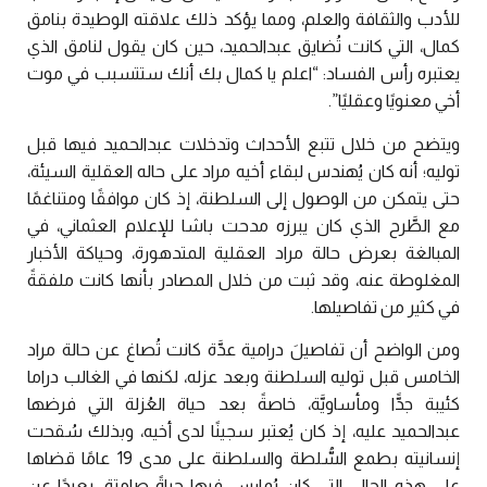
للأدب والثقافة والعلم، ومما يؤكد ذلك علاقته الوطيدة بنامق
كمال، التي كانت تُضايق عبدالحميد، حين كان يقول لنامق الذي
يعتبره رأس الفساد: “اعلم يا كمال بك أنك ستتسبب في موت
أخي معنويًا وعقليًا”.
ويتضح من خلال تتبع الأحداث وتدخلات عبدالحميد فيها قبل
توليه؛ أنه كان يُهندس لبقاء أخيه مراد على حاله العقلية السيئة،
حتى يتمكن من الوصول إلى السلطنة، إذ كان موافقًا ومتناغمًا
مع الطَّرح الذي كان يبرزه مدحت باشا للإعلام العثماني، في
المبالغة بعرض حالة مراد العقلية المتدهورة، وحياكة الأخبار
المغلوطة عنه، وقد ثبت من خلال المصادر بأنها كانت ملفقةً
في كثير من تفاصيلها.
ومن الواضح أن تفاصيلَ درامية عدَّة كانت تُصاغ عن حالة مراد
الخامس قبل توليه السلطنة وبعد عزله، لكنها في الغالب دراما
كئيبة جدًّا ومأساويَّة، خاصةً بعد حياة العُزلة التي فرضها
عبدالحميد عليه، إذ كان يُعتبر سجينًا لدى أخيه، وبذلك سُقحت
إنسانيته بطمع السُّلطة والسلطنة على مدى 19 عامًا قضاها
على هذه الحال، التي كان يُمارس فيها حياةً صامتة، بعيدًا عن