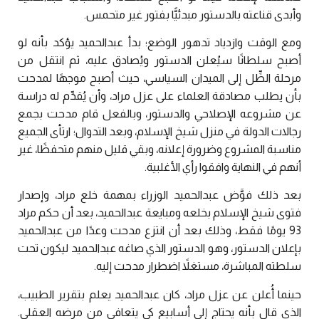
وأبدى قناعته بالدستور مبدئيًّا بفتور غير متحمس.
ومع الوقت وازدياد تدهور الوضع؛ بدأ عبدالحميد يؤكد بأنه لو
أصبح سلطانًا سيُعلن الدستور ويُصادق عليه، ثم انتقل من
مرحلة الظِّل إلى الميدان السياسي، حيث أصبح موجهًا لمدحت
بأن يطلب مصادقة العلماء على عزل مراد، وأن يُقدِّم له دراسة
عن مشروعه الإصلاحي والدستور، وبالفعل قام مدحت بجمع
رجالات الدولة في منزل شيخ الإسلام، وبعد التدوال؛ ارتأى الجميع
مناسبة المشروع وضرورة إعلانه، وبقي قليل منهم متحفظًا، غير
أنهم في النهاية وافقوا رأي الأغلبية.
بعد ذلك فوَّض عبدالحميد الوزراء بمهمة خلع مراد، وإصدار
فتوى شيخ الإسلام بخلعه ومبايعة عبدالحميد، بعد أن حكم مراد
93 يومًا فقط، وذلك بعد أن انتزع مدحت وعدًا من عبدالحميد
بإعلان الدستور، وهو الدستور الذي صاغه عبدالحميد ليكون تحت
سلطته المباشرة، مستغلاً اضطرار مدحت إليه.
حينما أُعلن عن عزل مراد، كان عبدالحميد يعلم بتقرير الطبيب،
الذي قال بأنه يحتاج إلى أسابيع كي يتعافى من مرضه العقلي.