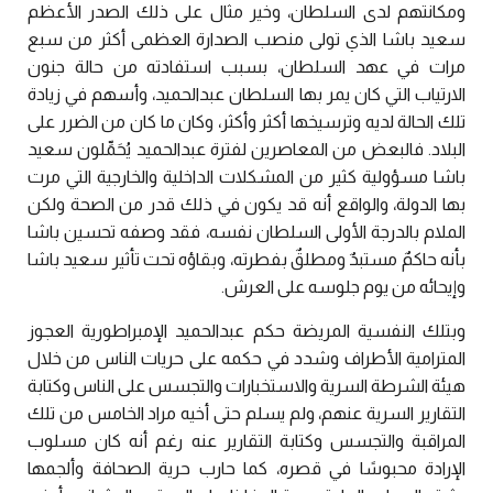
ومكانتهم لدى السلطان، وخير مثال على ذلك الصدر الأعظم
سعيد باشا الذي تولى منصب الصدارة العظمى أكثر من سبع
مرات في عهد السلطان، بسبب استفادته من حالة جنون
الارتياب التي كان يمر بها السلطان عبدالحميد، وأسهم في زيادة
تلك الحالة لديه وترسيخها أكثر وأكثر، وكان ما كان من الضرر على
البلاد. فالبعض من المعاصرين لفترة عبدالحميد يُحَمِّلون سعيد
باشا مسؤولية كثير من المشكلات الداخلية والخارجية التي مرت
بها الدولة، والواقع أنه قد يكون في ذلك قدر من الصحة ولكن
الملام بالدرجة الأولى السلطان نفسه، فقد وصفه تحسين باشا
بأنه حاكمٌ مستبدٌ ومطلقٌ بفطرته، وبقاؤه تحت تأثير سعيد باشا
وإيحائه من يوم جلوسه على العرش.
وبتلك النفسية المريضة حكم عبدالحميد الإمبراطورية العجوز
المترامية الأطراف وشدد في حكمه على حريات الناس من خلال
هيئة الشرطة السرية والاستخبارات والتجسس على الناس وكتابة
التقارير السرية عنهم، ولم يسلم حتى أخيه مراد الخامس من تلك
المراقبة والتجسس وكتابة التقارير عنه رغم أنه كان مسلوب
الإرادة محبوسًا في قصره، كما حارب حرية الصحافة وألجمها