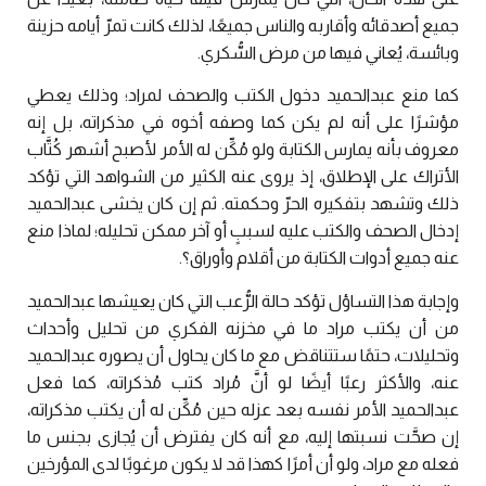
جميع أصدقائه وأقاربه والناس جميعًا، لذلك كانت تمرّ أيامه حزينة
وبائسة، يُعاني فيها من مرض السُّكري.
كما منع عبدالحميد دخول الكتب والصحف لمراد؛ وذلك يعطي
مؤشرًا على أنه لم يكن كما وصفه أخوه في مذكراته، بل إنه
معروف بأنه يمارس الكتابة ولو مُكِّن له الأمر لأصبح أشهر كُتَّاب
الأتراك على الإطلاق، إذ يروى عنه الكثير من الشواهد التي تؤكد
ذلك وتشهد بتفكيره الحرّ وحكمته. ثم إن كان يخشى عبدالحميد
إدخال الصحف والكتب عليه لسببٍ أو آخر ممكن تحليله؛ لماذا منع
عنه جميع أدوات الكتابة من أقلام وأوراق؟.
وإجابة هذا التساؤل تؤكد حالة الرُّعب التي كان يعيشها عبدالحميد
من أن يكتب مراد ما في مخزنه الفكري من تحليل وأحداث
وتحليلات، حتمًا ستتناقض مع ما كان يحاول أن يصوره عبدالحميد
عنه، والأكثر رعبًا أيضًا لو أنَّ مُراد كتب مُذكراته، كما فعل
عبدالحميد الأمر نفسه بعد عزله حين مُكِّن له أن يكتب مذكراته،
إن صحَّت نسبتها إليه، مع أنه كان يفترض أن يُجازى بجنس ما
فعله مع مراد، ولو أن أمرًا كهذا قد لا يكون مرغوبًا لدى المؤرخين