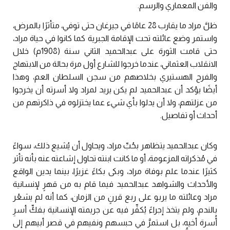
والفن المعماري والرسم.
ظلَّ مراد ما يقارب 28 عامًا في جيرغان حتى توفي، متأثرًا بالمرض،
واستمر وضع عائلته تحت الإقامة الجبرية كما كانوا في حياة مراد،
حتى قامت الثورة على عبدالحميد الثاني سنة (1908م) خلال
الانقلاب العثماني، عندما خرجوا للشارع أول مرة بحالة من الابتهاج
والفرح الهستيري بخلاصهم من سجن السلطان العم، وهذا
أيضًا يؤكد أن عبدالحميد لم يكن يريد لمراد ولا أسرته أن يخرجوا
من عزلتهم، ولا أن يدلوا بأي شيء عما يختزلوه في ذاكرتهم من
أحداث أو تفاصيل.
وكان عبدالحميد يتظاهر بحُبِّ مراد، ويحاول أن يُشيع ذلك، سواءً
في مُذكراته المزعومة، أو ما كانت ابنته تحاول إشاعته عنه بأنه تأثر
كثيرًا عندما علم بوفاة مراد، وبكى بكاءً غزيرًا، بينما يدين الواقع
والأحداث والشواهد عبدالحميد فيما قام به من قهرٍ لإنسانية
مراد وعائلته ما يربو على ربع قرنٍ من الزمان، كما أنه لم يشعُر
بالندم، ولم يتخذ إجراءً يُكفِّر فيه عن جريمته الإنسانية بفكِّ أسرِ
أُسرة أخيه، بل استمرَّ في حبسهم ونفيهم في قصر أبيهم إلى