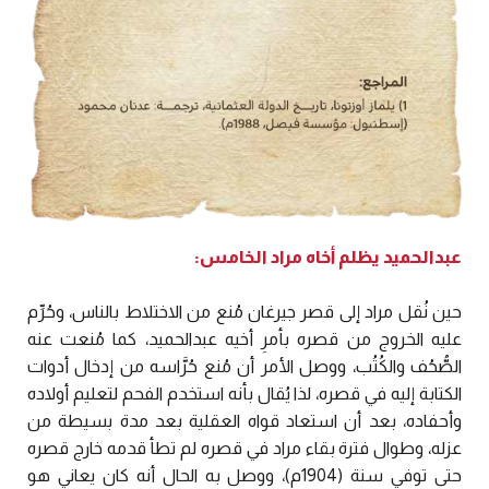
عبدالحميد يظلم أخاه مراد الخامس:
حين نُقل مراد إلى قصر جيرغان مُنع من الاختلاط بالناس، وحُرِّم
عليه الخروج من قصره بأمرِ أخيه عبدالحميد، كما مُنعت عنه
الصُّحُف والكُتُب، ووصل الأمر أن مُنع حُرَّاسه من إدخال أدوات
الكتابة إليه في قصره، لذا يُقال بأنه استخدم الفحم لتعليم أولاده
وأحفاده، بعد أن استعاد قواه العقلية بعد مدة بسيطة من
عزله، وطوال فترة بقاء مراد في قصره لم تطأ قدمه خارج قصره
حتى توفي سنة (1904م)، ووصل به الحال أنه كان يعاني هو