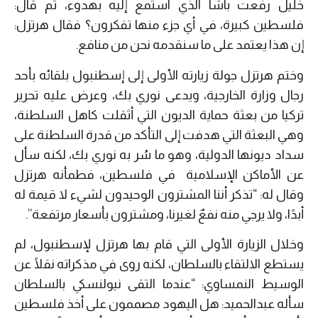
خليل رفعت باشا الذي استمع إليه بهدوء، ثم قال:
فلسطين كبيرة، في أي جزء منها تفكرون؟ فقال هرتزل:
إن هذا يعتمد على ما سنقدمه نحن من منافع.
وختم هرتزل جولة زيارته الأولى إلى إسطنبول بلقائه بأحد
رجال وزارة الخارجية، ويدعى نوري بك، وعرض عليه تحرير
تركيا من بعثة حماية الديون التي أثقلت كاهل السلطنة،
وهي البعثة التي هدفت إلى التأكد من قدرة السلطنة على
سداد ديونها الدولية، وهو ما سُر به نوري بك، لكنه سأل
عن الأماكن الإسلامية في فلسطين، فطمأنه هرتزل
وقال له: “تذكر أننا المشترون الوحيدون لشيء لا قيمة له
أبدًا، ولا يرجي منه نفعٌ لغيرنا، ومشترون بأسعار مرتفعة”.
وخلال الزيارة الأولى التي قام بها هرتزل لإسطنبول، لم
يستطع الالتقاء بالسلطان، لكنه روى في مذكراته نقلًا عن
الوسيط النمساوي: “عندما التقى نيولنسكي بالسلطان
سأله عبدالحميد: هل اليهود مصممون على أخذ فلسطين