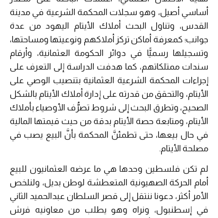
أساسي أصيل، وهو سجلات المحكمة الشرعية في مدينة
القدس، وتناول البحث أملاك الأيتام اليهود من عدة
جوانب؛ كمعرفة أماكن تركز أملاكهم ونوعيتها ومساحتها،
وتسجيلها رسميًّا في دوائر الحكومة العثمانية، وأرقام
سندات ممتلكاتهم، كما هدفت الدراسة إلى التعرف على
إجراءات المحكمة الشرعية العثمانية بتنصيب الوصي على
الأيتام، والتحقق من قدرته على إدارة أملاك الأيتام بالشكل
الصحيح، وتطرق البحث إلى شروط تصرُّف الأوصياء بأملاك
الأيتام، ومتابعة حصة الأيتام بدقة من حيث قيمتها المالية
في حال بيعها، حتى تطمئنَّ المحكمة بأنَّ البيع يصب في
مصلحة الأيتام.
لم تكن فلسطين وحدها هي ما عرضه العثمانيون للبيع
أمام الحركة الصهيونية المتعطشة لوطن بديل، ولنلخص
الأمر أكثر، دعونا ننتقل إلى قصر السلطان عبدالحميد الثاني
في إسطنبول، ونراه وهو يطلب من معاونيه فرش