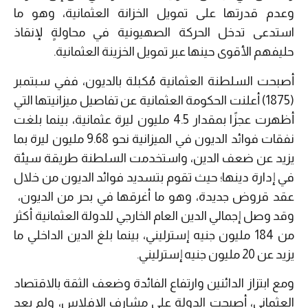
وعدم قدرتها على تمويل الخزانة العثمانية، وهو ما
استدعى تدخل الحركة الصهيونية في محاولةٍ لإنقاذ
حليفهم الأقوى حينها عبر تمويل الخزينة العثمانية.
أصبحت السلطنة العثمانية مُكبلة بالديون، ففي سبتمبر
(1875) أعلنت الحكومة العثمانية عن تفاصيل ميزانيتها التي
أظهرت عجزًا بمقدار 4.5 مليون ليرة عثمانية، بينما بلغت
نفقات فوائد الديون في الميزانية نحو 9.68 مليون ليرة بما
يزيد عن ضعف الدين، واستخدمت السلطنة طريقة سيئة
في إدارة دينها؛ حيث تقوم بتسديد فوائد الديون من خلال
عقد قروض جديدة، وهو ما أغرقها في بحر من الديون،
وقد وصل إجمالي الدين العام الخارجي للدولة العثمانية أكثر
من 184 مليون جنيه إسترليني، بينما بلغ الدين الداخلي ما
يزيد عن 20 مليون جنيه إسترليني.
ومع ابتزاز الدائنين وارتفاع الفائدة وضعف الثقة بالاقتصاد
العثماني، أصبحت الدولة على مشارف الإفلاس، ولم يعد