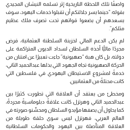
واصفًا تلك اللحظة التاريخية إثر تسلمه النيشان المجيدي
بقوله: “حينما يسر جلالتكم أن تقبلوا خدمات اليهود، سوف
يسعدهم أن يضعوا قواتهم تحت تصرف ملك عظيم
مثلكم”.
لم يكن الدعم المالي لخزينة السلطنة العثمانية، قرض
مجردًا ماليًّا أخذه السلطان لسداد الديون المتراكمة على
دولته، بل كان هبة “صهيونية” جاءت تعبيرًا عن امتنان من
الحركة الصهيونية تجاه الجهود التي بذلها عبدالحميد الثاني،
خدمةً لمشروع الاستيطان اليهودي في فلسطين التي
كانت محتلةً من العثمانيين.
ومخطئ من يعتقد أن العلاقة التي تطورت كثيرًا بين
عبدالحميد الثاني وهرتزل كانت علاقةً دبلوماسيةً مجردةً،
كما يحاول أن يصفها مؤيدو السلطان ومحسِّنو صورته في
العالم العربي، فهرتزل ليس سوى حلقة طويلة من
العلاقة المتأصلة بين اليهود والحكومات السلطانية