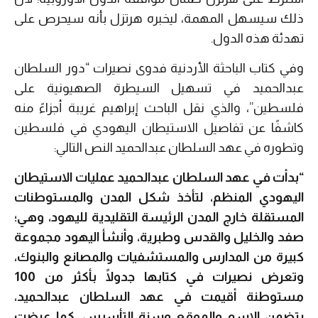
ذلك سيسهل المهمة، ليخبره هرتزل بأنه سيحرص على
تهدئة هذه الدول.
وفي كتاب الباحثة الأردنية فدوى نصيرات “دور السلطان
عبدالحميد في تسهيل السيطرة الصهيونية على
فلسطين”، والذي نقل الباحث إبراهيم غريبة أجزاءً منه
كاشفًا عن تفاصيل الاستيطان اليهودي في فلسطين
وتطوره في عهد السلطان عبدالحميد النص التالي:
“بدأت في عهد السلطان عبدالحميد عمليات الاستيطان
اليهودي المنظم، لتأخذ شكل المدن والمستوطنات
المستقلة خارج المدن الرئيسة التقليدية لليهود، وهي؛
صفد والخليل والقدس وطبرية، وأنشأ اليهود مجموعة
كبيرة من المدارس والمستشفيات والمصانع والبنوك،
وتعرض نصيرات في كتابها جدولًا بأكثر من 100
مستوطنة أقيمت في عهد السلطان عبدالحميد،
يتضمن الاسم والموقع وسنة التأسيس، كما عرضت