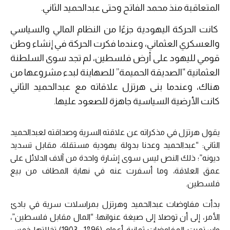
المتعاقبة منذ محمد الفاتح وحتى عبدالحميد الثاني.
كانت الحركة اليهودية جزءًا من النظام المالي والسياسي
والعسكري العثماني، وعندما فكرت الحركة في إنشاء وطن
قومي لليهود على أرض فلسطين، لم تجد سوى السلطنة
العثمانية “الصديقة الحميمة” للصهاينة لبدء مشروعها من
هناك، وعندما بنى هرتزل علاقاته مع عبدالحميد الثاني
كانت الأرضية السياسية جاهزة للصعود عليها.
يقول هرتزل في مذكراته عن علاقته السرية وصداقته لعبدالحميد
الثاني: “عبدالحميد وعدنا بدولة يهودية مستقلة، مقابل تسديد
ديونه”؛ ذلك النص ليس سوى إشارة واحدة من آلاف الدلائل على
عمق العلاقة، وما أسفرت عنه في نهاية المطاف من بيع
فلسطين.
بدأت مفاوضات عبدالحميد وهرتزل بمراسلات سرية في بادئ
الأمر، إلى أن توصلا إلى صيغة عنوانها: “المال مقابل فلسطين”،
واستمرت المفاوضات ثمانية أعوام (1896- 1903) تخللتها خمس