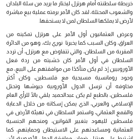
خريطة سلطنته أمام هرتزل ليختار ما يريد من سلة البلدان
والشعوب المحتلة، لقد كان الأمر برمته عملية بيع مباشرة
لأرض لا يملكها السلطان لمن لا يستحقها.
وعرض العثمانيون أول الأمر على هرتزل تمكينه من
العراق، وكان السبب كما يخبرنا نوري بك، وهو من الدائرة
المقربة من السلطان، والتي تتفاوض مع هرتزل، أن تردد
السلطان في أول الأمر كان خشيته من ردة فعل
الأوروبيين إذ لم يكن متأكدًا من موافقتهم على البيع، مع
وجود رومانسية مسيحية مع فلسطين، وكان أكثر
مخاوفه أن ترسل الدول الأوروبية جيوشها وتحتل
فلسطين، بالطبع لم يكن عبدالحميد يلقي بالًا للرأي العام
الإسلامي والعربي، الذي يمكن إسكاته من خلال الدعاية
والقمع العثماني، واستمر السلطان في تهيئة الأرض في
فلسطين لليهود بتغيير القوانين، ومنحهم الجنسية
العثمانية ومساعدتهم على الاستيطان وحمايتهم، كما
اشترط على هرتزل ضمان موافقة الدول الأوروبية؛ لأن