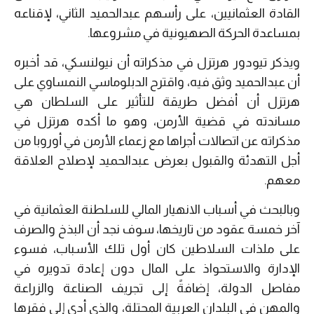
القادة العثمانيين، على رأسهم عبدالحميد الثاني، لإقناعه
بمساعدة الحركة الصهيونية في مشروعها.
ويذكر تيودور هرتزل في مذكراته أن نيولنسكي، قد أخبره
أن عبدالحميد وثق فيه، واقترح الدبلوماسي النمساوي على
هرتزل أن أفضل طريقة للتأثير على السلطان هي
مساندته في قضية الأرمن، وهو ما أكده هرتزل في
مذكراته عن اتصالات أجراها مع زعماء الأرمن في أوروبا من
أجل التهدئة والقبول بعرض عبدالحميد لإصلاح العلاقة
معهم.
وبالبحث في أسباب الانهيار المالي للسلطنة العثمانية في
آخر خمسة عقود من تاريخها، سوف نجد أن البذخ والصرف
على ملذات السلاطين كان أول تلك الأسباب، فسوء
الإدارة والاستحواذ على المال دون إعادة تدويره في
مفاصل الدولة، إضافةً إلى تجريف الصناعة والزراعة
والمهن في البلدان العربية المحتلة، والذي أدى إلى فقرها