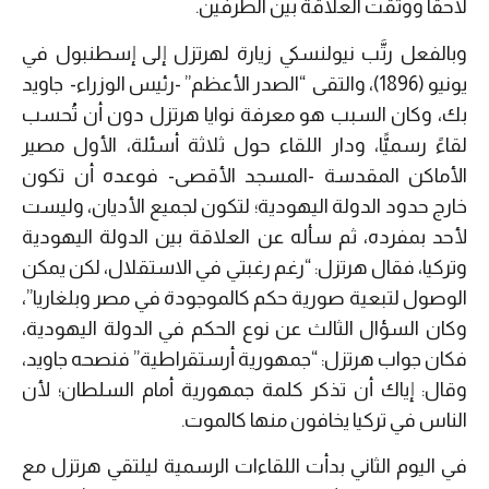
لاحقًا ووثَّقت العلاقة بين الطرفين.
وبالفعل رتَّب نيولنسكي زيارة لهرتزل إلى إسطنبول في
يونيو (1896)، والتقى “الصدر الأعظم” -رئيس الوزراء- جاويد
بك، وكان السبب هو معرفة نوايا هرتزل دون أن تُحسب
لقاءً رسميًّا، ودار اللقاء حول ثلاثة أسئلة، الأول مصير
الأماكن المقدسة -المسجد الأقصى- فوعده أن تكون
خارج حدود الدولة اليهودية؛ لتكون لجميع الأديان، وليست
لأحد بمفرده، ثم سأله عن العلاقة بين الدولة اليهودية
وتركيا، فقال هرتزل: “رغم رغبتي في الاستقلال، لكن يمكن
الوصول لتبعية صورية حكم كالموجودة في مصر وبلغاريا”،
وكان السؤال الثالث عن نوع الحكم في الدولة اليهودية،
فكان جواب هرتزل: “جمهورية أرستقراطية” فنصحه جاويد،
وقال: إياك أن تذكر كلمة جمهورية أمام السلطان؛ لأن
الناس في تركيا يخافون منها كالموت.
في اليوم الثاني بدأت اللقاءات الرسمية ليلتقي هرتزل مع