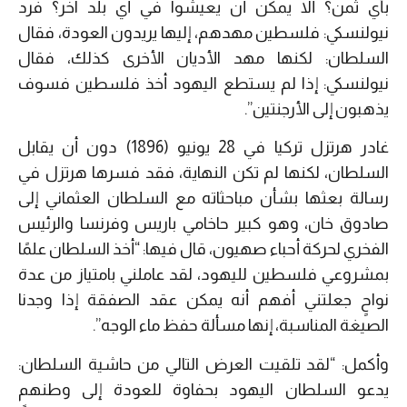
بأي ثمن؟ ألا يمكن أن يعيشوا في أي بلد آخر؟ فرد
نيولنسكي: فلسطين مهدهم، إليها يريدون العودة، فقال
السلطان: لكنها مهد الأديان الأخرى كذلك، فقال
نيولنسكي: إذا لم يستطع اليهود أخذ فلسطين فسوف
يذهبون إلى الأرجنتين”.
غادر هرتزل تركيا في 28 يونيو (1896) دون أن يقابل
السلطان، لكنها لم تكن النهاية، فقد فسرها هرتزل في
رسالة بعثها بشأن مباحثاته مع السلطان العثماني إلى
صادوق خان، وهو كبير حاخامي باريس وفرنسا والرئيس
الفخري لحركة أحباء صهيون، قال فيها: “أخذ السلطان علمًا
بمشروعي فلسطين لليهود، لقد عاملني بامتياز من عدة
نواحٍ جعلتني أفهم أنه يمكن عقد الصفقة إذا وجدنا
الصيغة المناسبة، إنها مسألة حفظ ماء الوجه”.
وأكمل: “لقد تلقيت العرض التالي من حاشية السلطان:
يدعو السلطان اليهود بحفاوة للعودة إلى وطنهم