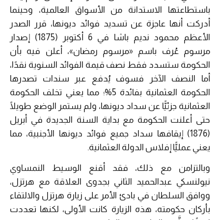
باستطاعتها الاستدانة من الأسواق العالمية، وحينما
أدركت أنها عاجزة عن تسديد فوائد ديونها، قرر الصدر
الأعظم محمود نديم باشا في 6 أكتوبر (1875) إصدار
مرسوم عُرف باسم «مرسوم رمضان»، أعلن فيه بأن
الحكومة ستسدد فقط نصف قيمة الفوائد السنوية نقدًا،
أما النصف الآخر فسوف يُدفع عبر سندات تصدرها
الحكومة العثمانية بفائدة 5%؛ مما يعني تخلف الحكومة
العثمانية جزئيًّا عن سداد ديونها، ولم يستمر الوضع طويلًا
حتى أعلنت الحكومة مع بداية السنة الجديدة في أبريل
(1876) إيقافها سداد جميع فوائد ديونها الأجنبية، مما
يعني عمليًّا إفلاس الدولة العثمانية.
وبالتزامن مع ذلك، فقد أقنع الوسيط النمساوي
نيولنسكي عبدالحميد الثاني بجدوى العلاقة مع هرتزل،
ووافق السلطان في بادئ الأمر على زيارة هرتزل والالتقاء
بأركان حكومته، هذه الزيارة كانت الأولى، لكنها تعددت