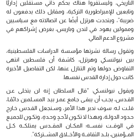
التاريخي، وليستقروا هناك بحكم ذاتي مستقلين إداريًّا
وتابعين للإمبراطورية التركية، ومقابل ذلك يدفعون له
ضريبة”، ويتحدث هرتزل أيضًا عن اتصالاته مع سياسيين
وممولين يهود في لندن وباريس، بغرض إشراكهم في
مشروع الدعم المالي.
وتقول رسالة نشرتها مؤسسة الدراسات الفلسطينية،
بين نيولنسكي وهرتزل، كاشفة أن فلسطين انتهى
التفاوض حولها وتم التنازل عنها، لكن التفاصيل الأخيرة
كانت حول إدارة القدس نفسها.
ويقول نيولنسكي: “قال السلطان إنه لن يتخلى عـن
القـدس، يجـب أن يبقـى جـامع عمـر بيـد المسـلمين دائمًـا،
قلـت لـه: سوف ندبر هذا الأمر، وسـنجعل القـدس خـارج
حـدود الدولـة، وبهـذا لا تكـون لأحـدٍ وحـدهِ، وتكـون للجميـع
في الوقــت نفســه؛ المكــان المقــدس يمتلكــه كــل
المــؤمنين، بلــد الثقافــة والأخــلاق المشــتركة”.