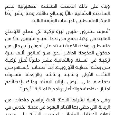
وبناء على ذلك اندفعت المنظمة الصهيونية لدعم
السلطنة العثمانية ماليًّا وبمبالغ طائلة، وهنا ينشر أيضًا
المركز الفلسطيني للدراسات الوثيقة التالية:
“تُصرف عشرون مليون ليـرة تركيـة لكي نصـلح الأوضـاع
الماليـة في تركيـا، نـدفع مـن هـذا المبلـغ مليونين بدلاً من
فلسطين. وهذه الكمية تستند على تحويل رأس مال من
مدخول الحكومة الحاضـر الـذي هــو ثمــانون ألــف ليــرة
تركيــة في الســنة. وبالثمانيــة عشــر مليونًا تُحــرَّر تركيــة
مــن بعثــة الحمايــة الأوروبيــة، أمــا أصــحاب الأســهم مــن
الفئــات الأولى والثانيــة والثالثــة والرابعــة، فســوف
نحملهــم علــى الرضى بإزالة البعثة؛ وذلك بإعطائهم
امتيازات خاصة، فوائد أعلى وتمديدًا لملكية الأرض”.
وفي دراسة نشرتها الباحثة نادية إبراهيم حياصات، عن
الرعاية التي حظي بها الأيتام اليهود في مدينة القدس في
نهاية الاحتلال العثماني، اعتمدت الباحثة على مصدر