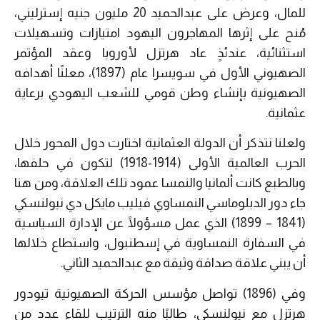
للمال، وعرض على عبدالحميد 20 مليون جنيه إسترليني،
مُنح على إثرها المهاجرون اليهود امتيازات وتسهيلات
استثنائية، عندئذٍ عاد هرتزل لأوروبا وعقد المؤتمر
الصهيوني الأول في سويسرا عام (1897)، معلنًا أهدافه
الصهيونية بإنشاء وطن قومي للشعب اليهودي برعاية
عثمانية.
ولعلنا نتذكر أن الدولة العثمانية اختارت دول المحور خلال
الحرب العالمية الأولى (1914-1918) لتكون في حلفها،
وبالطبع كانت ألمانيا والنمسا عمود تلك العلاقة، ومن هنا
جاء دور الدبلوماسي النمساوي فيليب مايكل دي نيولنسكي
(1841 – 1899) الذي عمل مسؤولًا عن الإدارة السياسية
في السفارة النمساوية في إسطنبول، واستطاع خلالها
أن يبني علاقة صداقة وثيقة مع عبدالحميد الثاني.
وفي (1896) تواصل مؤسس الحركة الصهيونية تيودور
هرتزل مع نيولنسكي، طالبًا منه الترتيب للقاء عدد من