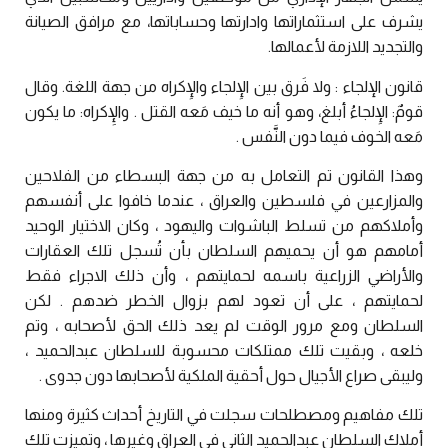
يشرف على استثماراتها وادارتها وحساباتها، مع مرافق الصيانة
والتجديد اللازمة لأعمالها.
قانون الإلجاء : ولا فَرق بين الِإلجاء والِإكراه من جهة اللغة. وقال
قومٌ: الِإلجاءُ أبلغ، وهو أنه ما خيف مَعه القتل . والإِكراه: ما يكون
مَعه الخوف فيما دون النَّفس .
وهذا القانون تم التعامل به من جهة البسطاء من الفلاحين
والمزارعين في فلسطين والعراق ، عندما خافوا على أنفسهم
وأملاكهم من تسلط الباشوات واليهود ، وكان الاختيار الوحيد
أمامهم هو أن يحميهم السلطان بأن تُسجل تلك العقارات
والأراضي الزراعية باسمه لحمايتهم ، وأن ذلك الاجراء فقط
لحمايتهم ، على أن تعود لهم بزوال الخطر ضدهم . لكن
السلطان ومع مرور الوقت لم يعد ذلك الحق لأصحابه ، وتم
خلعه ، وبقيت تلك ممتلكات محسوبة للسلطان عبدالحميد ،
وليبقى صراع الأجيال حول أحقية الملكية لأصحابها دون جدوى .
تلك مفاهيم ومصطلحات سجلت في التاريخ أحداث كثيرة ومنها
أملاك السلطان عبدالحميد الثاني في العراق وغيرها ، وتميزت تلك