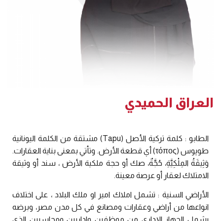
العراق الحميدي
الطابو : كلمة تركية الأصل (Tapu) مشتقة من الكلمة اليونانية
طوپوس (τόπος) أي قطعة الأرض. وتأتي بمعنى بناية العقارات.
وَثِيقَةُ المِلْكِيَّةِ، حُجَّةٌ، صك أو حجة ملكية الأرض ، سند أو وثيقة
الامتلاك لعقار أو عرصة معينة.
الأراضي السنية : تشمل املاك امير او ملك البلاد ، على اختلاف
انواعها من أراضي وعقارات ومصانع في كل مدن مصر، وبرضه
يشمل الجهاز الإداري من موظفين واداريين ومحاسبين الذي