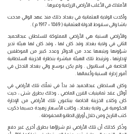
الأملاك في الأغلب الأراضي الزراعية وغيرها .
وأكدت الولاية العثمانية في بغداد ذلك منذ عهد الوالي مدحت
باشا والى سقوط الدولة العثمانية ( 1869 – 1917 م ) .
والأراضي السنية هي الأراضي المملوكة للسلطان عبدالحميد
الثاني في ولاية بغداد وقد كان لها ، وقد كان لها هيئة تدير
شؤونها ويتبعها عدد من الدوائر وعدد كبير من الموظفين
لإدارتها ، وترتبط تلك الهيئة مباشرة بنظارة الخزينة السلطانية
الخاصة في استانبول . ولم يكن بوسع والي بغداد التدخل في
أمور إدارة السنية وأعمالها .
وكان السلطان عبدالحميد قد بدأ في تملّك تلك الأراضي في
أوائل عقد ثمانينيات القرن الماضي ـ وذلك بطرق شتى ، حيث
كان وكلاء الخزينة الخاصة يبتاعون تلك الأراضي من الإدارة
الحكومية في ولاية بغداد ، وكانت الأسعار زهيدة حسبما ذكرت
كتب التاريخ ومن خلال أوراق الطابو المحفوظة .
وذُكر كذلك أن تلك الأراضي تم شراؤها بطرق أخرى غير دفع