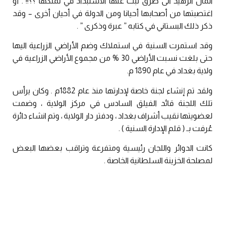
المال الزهيد الى طرق ثبت عنها الاستبداد في تملكها ؟؟!! . أو
اغتصبتها من أصحابها أحيانا ومن الدولة في أحيان أخرى – وقد
ذكر ذلك البستاني في كتابه ” عبرة وذكرى ” .
وقد استمرت السنية في استملاك وضم الأراضي الزراعية اليها
حتى بلغت نسبت الأراضي 30 % من مجموع الأراضي الزراعية في
ولاية بغداد في عام 1890 م.
ولقد تم إنشاء لجنة خاصة لإدارتها منذ عام 1882م . وكان يرأس
تلك اللجنة قائد الفيلق السادس في مركز الولاية ، وضمت
لعضويتها نقيب أشراف بغداد ، ودفتر دار الولاية ، وتم انشاء دائرة
عُرفت بـ ( قلم الإدارة السنية ) .
كانت الدوائر واللجان رئيسية ومتفرعة وتراقب بعضها البعض
لمصلحة الخزينة السلطانية الخاصة .