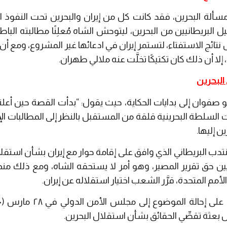
 مسألة البحرين، فقد كانت كل من إيران والبحرين تحت النفوذ ال
حيل البريطانيين من البحرين، ليتوحش الشاه مُعلِنًا مطالبته الب
19)، كذلك رفض نتائج الاستفتاء، لتستمر إيران في ادعائها غير المشروع، ومع أن
 البحرين
بو صفوان إلى بدايات الحكاية، حيث يقول: “بدأت القصة حين أعل
١)، حينها كانت السلطة البحرينية قلقة من المستقبل بالنظر إلى المطالبات ال
ن إليها.
نتدب البريطاني الذي وافق على إقامة حوار مع إيران بشأن استق
نيين حق تقرير المصير، وهو أمر لا يستحقه الشاه، ومع ذلك منحه
أمم المتحدة، قرَّر الشعب اختيار استقلاله عن إيران.
أس بعثة تقصِّي الحقائق بشأن استقلال البحرين.