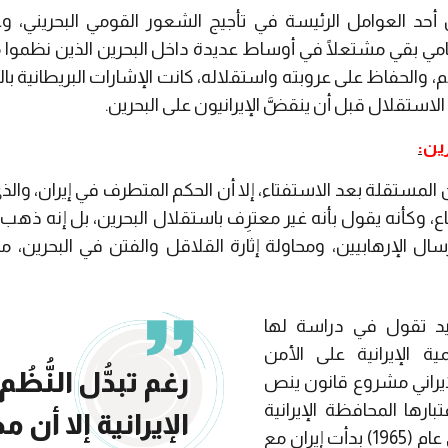
رين أحد العوامل الرئيسة في تأجيج الشعور القومي البحريني، وع
نامي بقي مشتعلًا في أوساط عديدة داخل البحرين الذين نظموا
هم، والحفاظ على عروبته واستقلاله، كانت الإشارات البريطانية با
ب الاستقلال قبل أن ينقضَّ الإيرانيون على البحرين.
رين:
رين المستقلة بعد الاستفتاء، إلا أن الحكم المتطرف في إيران، وال
الأطماع، وكأنه يقول بأنه غير معترِف باستقلال البحرين، بل إنه ذه
ال الإرهابيين، ومحاولة إثارة القلاقل والفتن في البحرين، من 
يد تقول في دراسة لها
ية الإيرانية على الأمن
رغم تبدُّل النُّظ
 الإيراني مشروع قانون ينص
بارها المحافظة الإيرانية
الإيرانية إلا أن 
الرابعة عشرة، متناسين أنه في عام (1965) بدأت إيران مع