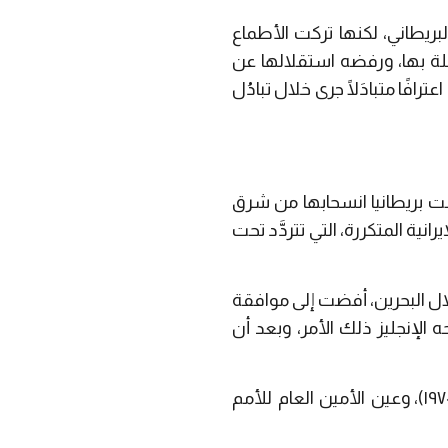
بريطاني، لكنها تركت الأطماع
اطلة بها، ورفضه استقلالها عن
 اعترافًا متبادَلًا جرى خلال تبادُل
نت بريطانيا انسحابها من شرق
إيرانية المتكررة، التي تتردَّد تحت
لال البحرين، أفضت إلى موافقة
 الإنجليز ذلك الأمر، وبعد أن
توافقت بريطانيا وإيران الشاه على إحالة الموضوع إلى مجلس الأمن الدولي في ٢٨ مارس (١٩٧٠)، وعين الأمين العام للأمم