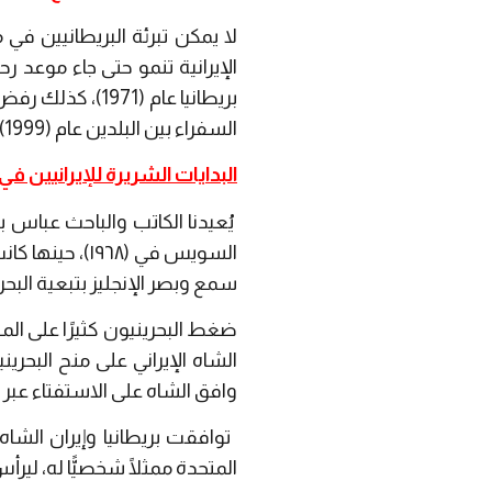
لا يمكن تبرئة البريطانيين في
الإيرانية تنمو حتى جاء موعد ر
بريطانيا عام (71
السفراء بين البلدين عام (1999)، إلا أن ذلك كان تكتيكًا تخلَّت عنه ملالي طهران.
البدايات الشريرة للإيرانيين في
يُعيدنا الكاتب والباحث عباس 
السويس في (٩٦٨
سمع وبصر الإنجليز بتبعية البحري
ضغط البحرينيون كثيرًا على الم
الشاه الإيراني على منح البحري
وافق الشاه على الاستفتاء عبر ال
المتحدة ممثلًا شخصيًّا له، لير