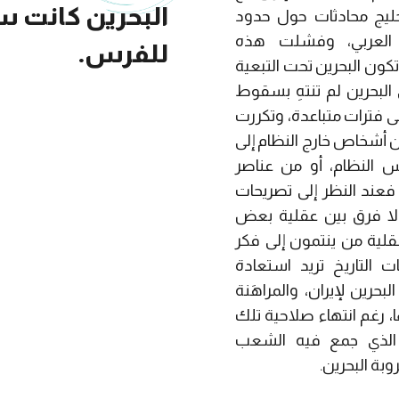
البحرين كانت س
لخليج محادثات حول حدود
يج العربي، وفشلت هذه
للفرس.
 تكون البحرين تحت التبعية
 البحرين لم تنتهِ بسقوط
لى فترات متباعدة، وتكررت
من أشخاص خارج النظام إلى
 النظام، أو من عناصر
 فعند النظر إلى تصريحات
ه لا فرق بين عقلية بعض
عقلية من ينتمون إلى فكر
 التاريخ تريد استعادة
حرين لإيران، والمراهَنة
، رغم انتهاء صلاحية تلك
ات منذ استفتاء (1970)، الذي جمع فيه الشعب
وبة البحرين.