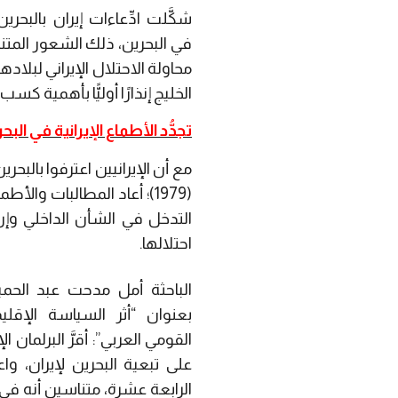
شكَّلت ادِّعاءات إيران بالبح
في البحرين، ذلك الشعور المت
محاولة الاحتلال الإيراني لبلاد
الخليج إنذارًا أوليًّا بأهمية كس
تجدُّد الأطماع الإيرانية في البح
مع أن الإيرانيين اعترفوا بالبح
(1979)؛ أعاد المطالبات و
التدخل في الشأن الداخلي وإرس
احتلالها.
الباحثة أمل مدحت عبد الحم
بعنوان “أثر السياسة الإقليم
القومي العربي”: أقرَّ البرلمان
على تبعية البحرين لإيران، واعت