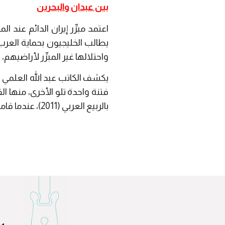
بين عبدان والبحرين
اعتمد مبرِّر إيران الدائم عند 
يطالب الخليجيون بحماية العرب ف
واحتلالها غير المبرِّر لأراضيهم
يكشف الكاتب عبد الله العلمي في 
بالربيع العربي (2011)، عندما قامت بتحريك عمليات إرهابية وتهريب أسلحة ومتفجرات إلى البحرين.