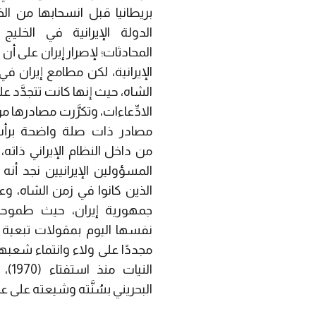
بريطانيا قبل انسحابها من ا
الدولة الإيرانية في الخل
المحادثات؛ لإصرار إيران على أن
الإيرانية، لكن مطامع إيران في
الشاه، حيث إنها كانت تتجدَّد ع
الادِّعاءات، وتكرَّرت مصادرها 
مصادر ذات صلة واضحة برأس
من داخل النظام الإيراني ذاته،
المسؤولين الإيرانيين نجد أن
الذين كانوا في زمن الشاه، و
جمهورية إيران، حيث طموحات
نفسها اليوم بمقولات تبعية الب
مجددًا على ولاء وانتماء شعبها
الني
البحريني بسُنَّته وشيعته على عر