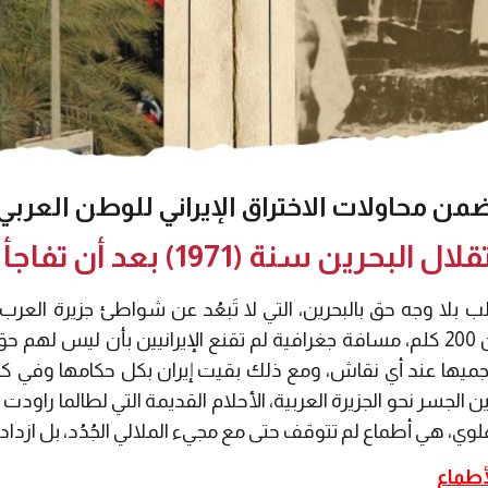
من محاولات الاختراق الإيراني للوطن العربي
1971) بعد أن تفاجأ بـ "تقرير المصير"
 بلا وجه حق بالبحرين، التي لا تَبعُد عن شواطئ جزيرة العر
يفصلها عن البر الإيراني أكثر من 200 كلم، مسافة جغرافية لم تقنع الإيرانيين بأن
يها عند أي نقاش، ومع ذلك بقيت إيران بكل حكامها وفي كل ع
رين الجسر نحو الجزيرة العربية، الأحلام القديمة التي لطالما راو
وي، هي أطماع لم تتوقف حتى مع مجيء الملالي الجُدُد، بل ازدادت س
أطماع