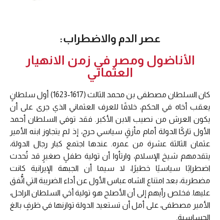
عصر الدم والاضطراب:
الأناضول ومصر في زمن الانهيار
العثماني
كان السلطان مصطفى بن محمد الثالث (1617-1623) أول سلطانٍ
يعقب أخاه في الحكم، خلافًا للعرف العثماني الذي جرى على أن
يكون العرش من نصيب الابن الأكبر. فقد توفي السلطان أحمد
الأول تاركًا الدولة أمام مأزقٍ سياسي حرج، إذ لم يتجاوز ابنه الأمير
عثمان الثالثة عشرة من عمره. عندها اجتمع كبار رجال الدولة،
يتقدمهم شيخ الإسلام، وارتأوا أن تولية طفلٍ صغيرٍ قد تُحدث
اضطرابًا سياسيًا خطيرًا، لا سيما أن الجبهة الإيرانية كانت
مضطربة، بعد امتناع الشاه عباس الأول عن أداء الضريبة التي اتُّفق
عليها. فخلص رأيهم إلى أن الأصلح هو تولية أخي السلطان الراحل،
الأمير مصطفى، على أمل أن تستعيد الدولة توازنها في ظرفٍ بالغ
الحساسية.