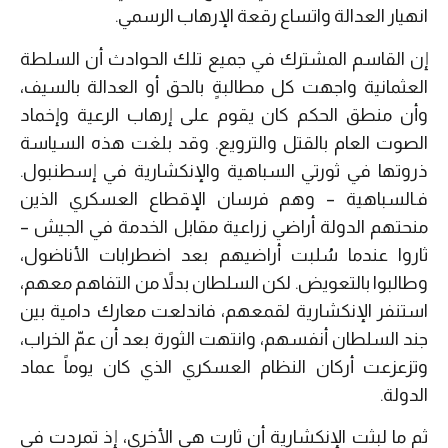
انهيار العدالة واتساع رقعة الإرهاب الرسمي.
إن القاسم المشترك في جميع تلك الحوادث أن السلطة
العثمانية واجهت كل مطالبةٍ بالحق أو العدالة بالسيف،
وأن منطق الحكم كان يقوم على إرهاب الرعية وإخماد
الصوت العام بالقتل والترويع. وقد بلغت هذه السياسة
ذروتها في ثورتي السباهية والإنكشارية في إسطنبول.
فـالسباهية – وهم فرسان الإقطاع العسكري الذين
منحتهم الدولة أراضي زراعية مقابل الخدمة في الجيش –
ثاروا عندما سُلبت أراضيهم بعد اضطرابات الأناضول،
وطالبوا بالتعويض. لكن السلطان بدلاً من التفاهم معهم،
استنفر الإنكشارية لقمعهم، فاندلعت معارك دامية بين
جند السلطان أنفسهم، وانتهت الثورة بعد أن عمّ الخراب،
وتزعزعت أركان النظام العسكري الذي كان يوماً عماد
الدولة.
ثم ما لبثت الإنكشارية أن ثارت هي الأخرى، إذ تمردت في