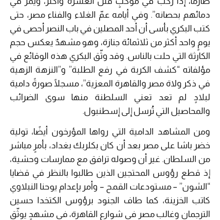
صارمًا، إذا ركب في موكبٍ قتل العشرة وأكثر، ويمرّ في
دمائهم بحصانه”. وفي أيامه عمّ الغلاء والفناء مصر، حتى
كتب البكري بأسى أن أحد المصلين في باب النصر أحصى في
يومٍ واحد أكثر من ثلاثمائة جنازة، وهو مشهدٌ يعكس حجم
الكارثة التي حلت بالناس. وقد وثّق البكري هذه الوقائع في
مؤلفاته “كشف الكربة في رفع الطلبة” و”النزهة الزهية
في ذكر ولاة مصر والقاهرة المعزية”، مسجلًا صورةً دامية
لبلادٍ لم تعد تعني السلطنة منها سوى الضرائب
والمحاصيل التي تُرسل إلى إسطنبول.
ومن المشاهد الدامية التي رواها المؤرخون أيضًا، تولية
خضر باشا على مصر بعد أن كان بكلربك بغداد، بأمرٍ مباشر
من السلطان. غير أن وصوله ترافق مع ممارسات وحشية،
إذ قطع رؤوس المحتجين الذين طالبوا بالنظر في قضايا
“الشون” – مستودعات القمح – وأمر بإعدام يوحنا النبلاوي
كاتب الخزينة، كما طاف الجنود برؤوس الكتخدا حسين
الترجمان وغالب مصر في شوارع القاهرة، في مشهدٍ يوثّق