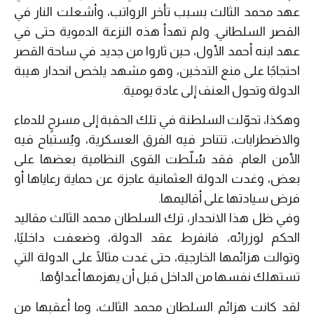
عهد محمد الثالث بسبب تأخر الرواتب، وأشعلت النار في
القصر السلطاني. ولم تهدأ هذه النزعة الدموية حتى في
عهد ابنه أحمد الأول، حين ثاروا من جديد في ساحة القصر
احتجاجًا على منع التدخين، وهو مشهد يلخص انحدار هيبة
الدولة وتحول العنف إلى عادة يومية.
وهكذا، تحوّلت السلطنة في تلك الحقبة إلى مسرحٍ للدماء
والاضطرابات، تتناحر فيه الفرق العسكرية، ويُستباح فيه
الأمن العام. فقد سُلّطت القوى النظامية بعضها على
بعض، وغدت الدولة العثمانية عاجزة عن حماية رعاياها أو
فرض سيادتها على أقاليمها.
وفي ظل هذا الانحدار، ترك السلطان محمد الثالث مقاليد
الحكم لوزرائه، فانفرط عقد الدولة، وضعفت داخليًا،
وتوالت هزائمها الخارجية، حتى غدت مثالًا على الدولة التي
تستهلك نفسها من الداخل قبل أن يهزمها أعداؤها.
لقد كانت هزائم السلطان محمد الثالث، وما أعقبها من