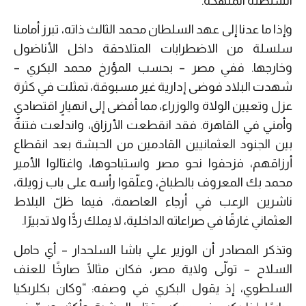
السلطنة المنهكة.
وإذا ما عدنا إلى عهد السلطان محمد الثالث ذاته، تبرز أمامنا
سلسلة من الاضطرابات المتلاحقة داخل الأناضول
وخارجها. ففي مصر – بحسب المؤرخ محمد البكري –
شهدت البلاد فوضى إدارية غير مسبوقة، تمثلت في كثرة
عزل وتعيين الولاة والوزراء، مما أفضى إلى انهيارٍ اقتصادي
وأمني في القاهرة. فقد انقطعت الأرزاق، واندلعت فتنةٌ
بين الجنود العثمانيين القادمين من الحبشة بعد انقطاع
أرزاقهم، فزحفوا نحو مصر واستباحوها، واغتالوا الأمير
محمد بك المعروف بالطباخ، وعلّقوا رأسه على باب زويلة،
ناشرين الرعب في أرجاء العاصمة، فيما ظلّ البلاط
العثماني غارقًا في صراعاته الداخلية، لا يملك ردًّا ولا تدبيرًا.
وتذكر المصادر أن الوزير علي باشا السلحدار – أي حامل
السلاح – تولّى ولاية مصر، فكان مثالًا صارخًا للعنف
السلطوي، إذ يقول البكري في وصفه: “وكان بكلربكيا