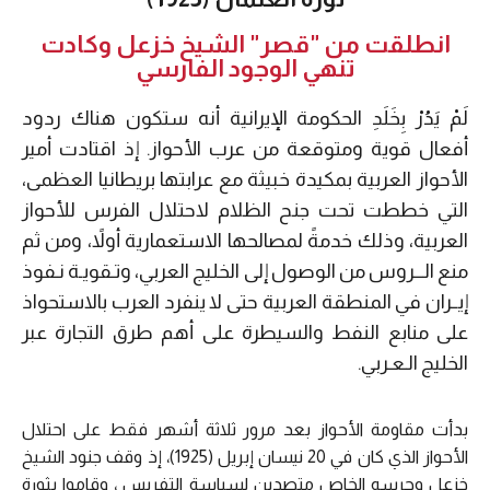
انطلقت من "قصر" الشيخ خزعل وكادت
تنهي الوجود الفارسي
لَمْ يَدُرْ بِخَلَدِ الحكومة الإيرانية أنه ستكون هناك ردود
أفعال قوية ومتوقعة من عرب الأحواز. إذ اقتادت أمير
الأحواز العربية بمكيدة خبيثة مع عرابتها بريطانيا العظمى،
التي خططت تحت جنح الظلام لاحتلال الفرس للأحواز
العربية، وذلك خدمةً لمصالحها الاستعمارية أولاً، ومن ثم
منع الـــروس من الوصول إلى الخليج العربي، وتـقويـة نـفوذ
إيــران في المنطقة العربية حتى لا ينفرد العرب بالاستحواذ
على منابع النفط والسيطرة على أهم طرق التجارة عبر
الخليج الـعـربي.
بدأت مقاومة الأحواز بعد مرور ثلاثة أشهر فقط على احتلال
الأحواز الذي كان في 20 نيسان إبريل (1925)، إذ وقف جنود الشيخ
خزعل وحرسه الخاص متصدين لسياسة التفريس ، وقاموا بثورة