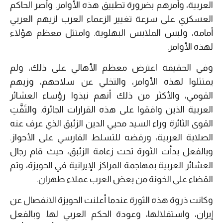
العربية، وأمرهم بضرورة تطبيق هذه الأوامر. وأصر الحاكم
العسكري على سرعة تغيير الزعماء العرب لزيهم العربي
أمامه، ولبس الملابس البهلوية. وامتثل معظم هؤلاء
لهذه الأوامر.
وفي الحقيقة اعترض معظم الأهالي على ذلك، ولم
يمتثلوا لهذه الأوامر، والتخلي عن سلاحهم، وزيهم
القومي، والأكثر من ذلك أنهم نبذوا رؤساء العشائر
العربية الذين وافقوا على هذه القرارات الجائرة. والتَفَّتِ
القوى الثائرة وراء السيد محيي الدين الزئبق الذي عرف عنه
الصلابة العربية، ورفضه للتسلط الفارسي على الأحواز.
وبالفعل بدأت الثورة تحت زعامة الزئبق، حيث قام رجال
العشائر العربية بمهاجمة المراكز الإيرانية في الحويزة، وتم
القضاء على الخونة من بعض العرب عملاء طهران.
وكانت ذروة هذه الثورة عندما أعلنت الحويزة الانفصال عن
إيران، واستقلالها، وعودة الحكم العربي لها. وبالفعل