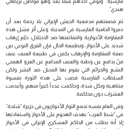
فارسية. وتوفي أحدهم فيما بعد وهو مواطن بريطاني
هندي”.
ثم قصفتهم مدفعية الجيش الإيراني بلا رحمة بعد أن
دمروا الحامية الفارسية في المدينة. وعلى أثر فشل هذه
المقاومة الأحوازية وانتفاضتها ضد الاحتلال؛ خيّم إرهاب
شديد على الأحواز، وبطبيعة الحال فإن الفرق النوعي بين
صفة المقاومة والإرهاب يكمن في طبيعة العنف: عنف
مَنْ يدافع عن وطنه والعنف المدافع عن الغزو الهمجي
البشع والجرائم التي يقوم بها المحتل ضد البشر ولكن
السلطات الفارسية قضت على هذه الثورة بقسوة
متناهـية وبكل شدة، وحاكمت عدداً كبيراً منهم، وأعدمت
العشرات دون محاكمة.
وفي العام نفسه تجمع الثوار الأحوازيون في جزيرة “شلحة”
في “شط العرب” بهدف الهجوم على الأحواز واستعادتها
إلا أنه بطلب من الحاكم العسكري الإيراني في الأحواز