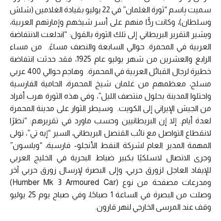
سميت بِاسم “ثورة الغلمان” في 22 يوليو بقيادة الغلامين (شلش
وسلطان)، وكانت ردًّا منهم على أسر شيخهم وإمارتهم العربية،
ويشير التقرير البريطاني إلى تلك الثورة بالقول: “اندلعت الانتفاضة
العربية في المحمرة. حوالي السابعة والنصف مساءً. من مساء
الرابع والعشرين من شهر يوليو عام 1925، فقد حدثت انتفاضة
خطيرة لرجال القبائل العربية في المحمرة. وهاجم حوالي 400 عربي
مسلح، معظمهم من غلمان شيخ المحمرة، الحامية الفارسية
واحتلوا المدينة بحلول منتصف الليل”، وفي هذه الثورة هرب أفراد
من الجيش الإيراني إلى الكويت. وسيطر الثوار على مدينة المحمرة
لعدة أيام. إلا إن البريطانيين وحسب ماورد في تقريرهم: “نظرًا
لانقطاع التواصل مع نائب القنصل البريطاني، السير “إيه تي”، تولى
المهمة المدير العام لشركة النفط الأنجلو- فارسية، “ويلسون”
وجرى الاتصال لاسلكيًا بكبير ضباط البحرية في الخليج العربي
للإيفاد العاجل لزورق حربي، وإلى البصرة لإرسال زورق حربي آخر
ومدرعات مصفحة من نوع (Humber Mk 3 Armoured Car)
وصلت من البصرة في الساعة 1 صباحًا، وفي صباح يوم 25 يوليو
وقف عند المرسى الخارجي لنهر قارون.