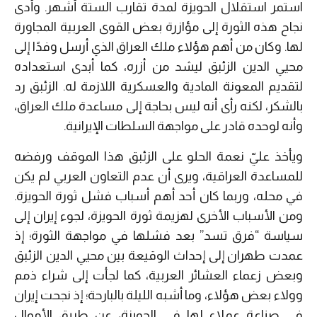
استمر استقلال الحويزة لمدة تقارب الستة أشهر. وأدى
نجاح هذه الثورة إلى مؤازرة بعض القوى العربية المجاورة
لها. وكان من أهم هؤلاء ملك العراق الذي أرسل وفدًا إلى
محيي الدين الزئبق ليشد من أزره، كما أبدى استعداده
لتقديم المعونة المادية والعسكرية اللازمة له. الزئبق رد
بالشكر، لكنه رأى أنه ليس بحاجة إلى مساعدة ملك العراق،
وأنه لوحده قادر على مواجهة السلطات الإيرانية.
ويأخذ عليّ نعمة الحلو على الزئبق هذا الموقف ورفضه
للمساعدة العراقية، ويرى أن عدم التعاون العربي لم يكن
في محله، وربما كان أحد أهم أسباب فشل ثورة الحويزة.
ومن الأسباب الأخرى لهزيمة ثورة الحويزة، لجوء إيران إلى
سياسة “فرق تسد” بعد فشلها في مواجهة الثورة؛ إذ
عمدت طهران إلى إحداث الوقيعة بين محيي الدين الزئبق
وبعض زعماء العشائر العربية، كما لجأت إلى شراء ذمم
وولاء بعض هؤلاء، وما أشبه الليلة بالبارحة؛ إذ نجحت إيران
في صناعة عملاء لها في الحويزة، عن طريق الأموال