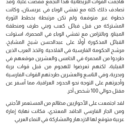
هاجمت القوات البريطانية هذا التجمّع فقضت عليه. وقد
تصادف ذلك كله مع تفشي الوباء في عربستان، وكانت
خطوة غير متوقعة ولم تكن مرتبطة بخطط الثورة
المشتركة من قبل قبائل كعب وبني طرف ومنطقة
الميناو. وبالتزامن مع تفشي الوباء في المحمرة، استولت
القبائل المذكورة أولاً على عبدالحسن شيخ المشايخ،
مرشح الحكومة الفارسية في الفلاحية. واتخذ العرب الذين
طردوا من المحمرة في الخامس والعشرين موقعهم في
الفيلية، لكنهم تعرضوا للهجوم من قبل قوات برية
وبحرية، وفي التاسع والعشرين طردتهم القوات الفارسية
وأجبرتهم على التوجه نحو الحدود العراقية، مما أسفر عن
مقتل حوالي 100 شخص آخر.
لقد اجتمعت على الأحوازيين مظالم من المستعمر الأجنبي
ومن الجار الفارسي الحاقد المعتدي، فكانت نهاية إمارة
عربية متوقع لها الازدهار والمشاركة في النماء العربي.