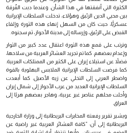
الكثيرة التي أنفقتها في هذا الشأن. وعندما دبت الفُرقة
بين محيي الدين الزئبق وهؤلاء، تدخلت السلطات الإيرانية
عسكريًّا، حيث كان من السهل إنهاء هذه الثورة وإلقاء
القبض على الزئبق، وإرساله إلى مدينة الأحواز، ثم سجنوه.
وترتب على قمع هذه الثورة اعتقال عدد كبير من الثوار
وإعدام بعضهم. كما تم تجريد العشائر العربية من سلاحها،
فضلاً عن استيلاء إيران على الكثير من الممتلكات العربية.
كما فرضت السلطات الإيرانية الملابس البهلوية بالقوة
واضطر العربي إلى التخلي عن زيه الأصيل. كما أبعدت
السلطات الإيرانية العديد من عرب الأحواز إلى شمال إيران
وأحلت محلهم عناصر غير عربية، وهاجر بعضهم هربًا إلى
العراق.
ويشير تقرير رفعته المخابرات البريطانية إلى وزارة الخارجية
البريطانية إلى أن: “كافة العشائر العربية غير راضية عن
الوضع في عربستان، وأنها تنتظر أية إشارة للثورة ضد