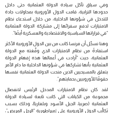
وفي سياق تآكل سيادة الدولة العثمانية حتى داخل
حدودها الترابية، قامت الدول الأوروبية بمحاولات جادة
للتدخل في شؤونها الداخلية، من خلال استدعاء نظام
الامتيازات لدفع سفرائها إلى مشاركة الدولة العثمانية
“في قراراتها السياسية والاقتصادية والعسكرية أيضًا”.
وهنا نسجِّل أن فرنسا كانت من بين الدول الأوروبية الأكثر
استفادةً من نظام الامتيازات الذي وقَّعَته مع الدولة
العثمانية، حيث “أرادت في أعمالها هذه إفهام الدولة
العثمانية بأنها تشاركها في شؤونها الداخلية ما دام الأمر
يتعلق بالمسيحيين الذين منحت الدولة العثمانية نفسها
حقوقًا للأوروبيين بحمايتهم”.
لقد كان نظام الامتيازات المدخل الرئيس لانفصال
مجموعة من الكيانات التي كانت تابعة لسيادة الدولة
العثمانية (صربيا، الجبل الأسود وبلغاريا)، وذلك بسبب
تَكالُب الدول الأوروبية على إمبراطورية “الرجل المريض”،