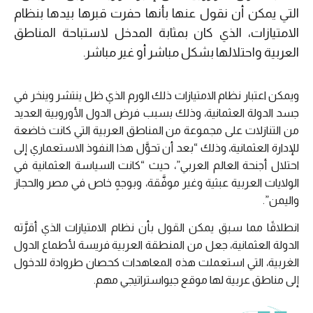
التي يمكن أن نقول عنها بأنها حفرت قبرها بيدها بنظام
الامتيازات، الذي كان بمثابة المدخل لاستباحة المناطق
العربية واحتلالها بشكل مباشر أو غير مباشر.
ويمكن اعتبار نظام الامتيازات ذلك الورم الذي ظل ينتشر وينخر في
جسد الدولة العثمانية، وذلك بسبب فرض الدول الأوروبية العديد
من التنازلات على مجموعة من المناطق العربية التي كانت خاضعة
للإدارة العثمانية، وذلك “بعد أن تحوَّل هذا النفوذ الاستعماري إلى
احتلال أجنحة العالم العربي”، حيث “كانت السياسة العثمانية في
الولايات العربية عبثية وغير موفَّقة، وبوجهٍ خاص في مصر والحجاز
واليمن”.
انطلاقًا مما سبق يمكن القول بأن نظام الامتيازات الذي أقرَّته
الدولة العثمانية، جعل من المنطقة العربية فريسة لأطماع الدول
الغربية، التي استعملت هذه المعاهدات كحصان طروادة للدخول
إلى مناطق عربية لها موقع جيواستراتيجي مهم.