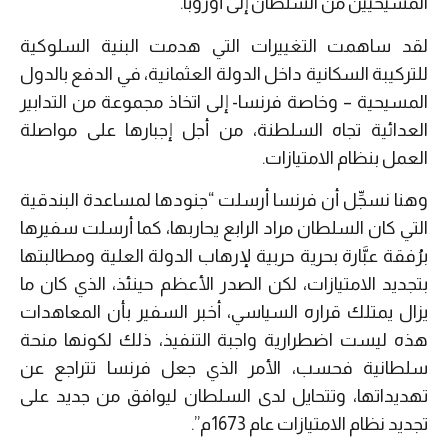
المسيحيين من السلطان إلى أوروبا.
لقد ساهمت التغييرات التي هدمت البنية السلوكية
للتركيبة السكانية داخل الدولة العثمانية، في الدفع بالدول
المسيحية – وخاصة فرنسا- إلى اتخاذ مجموعة من التدابير
العدائية تجاه السلطنة، من أجل إجبارها على مواصلة
العمل بنظام الامتيازات.
وهنا نسجِّل أن فرنسا أرسلت “جنودها لمساعدة البندقية
التي كان السلطان مراد الرابع يحاربها، كما أرسلت سفيرها
برُفقة عبَّارة بحرية حربية لإرهاب الدولة العلية ومطالبتها
بتجديد الامتيازات، لكن الصدر الأعظم حينئذ، الذي كان ما
يزال يمتلك قراره السياسي، أخبر السفير بأن المعاهدات
هذه ليست اضطرارية واجبة التنفيذ، ذلك لكونها منحة
سلطانية فحسب، الأمر الذي جعل فرنسا تتراجع عن
تهديداتها، وتتحايل لدى السلطان ليوافق من جديد على
تجديد نظام الامتيازات عام 1673م”.