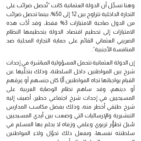
وهنا نسجِّل أن الدولة العثمانية كانت “تُحصل ضرائب على
التجارة الداخلية تتراوح بين 12 إلى 50%، بينما تحصل ضرائب
من الدول صاحبة الامتيازات 3% فقط، وقد أدَّت هذه
الامتيازات إلى تحطيم اقتصاد الدولة بتحطيمها النظام
الضريبي العثماني القائم على حماية التجارة المحلية ضد
المنافسة الأجنبية”.
إن الدولة العثمانية تتحمل المسؤولية المباشرة في إحداث
شرخ بين المواطنين داخل السلطنة، وذلك بتخلِّيها عن
القيام بواجباتها تجاه المواطنين أيًّا كان جنسهم أو عِرقهم
أو دينهم، وقد ساهم نظام الوصاية الغربية على
المسيحيين في إحداث شرخ اجتماعي خطير، أضيف إليه
شرخ طبَقي أخطر منه، وذلك بفضل مكاسب المدارس
التبشيرية والإرساليات التي وضعت بين أيدي المسيحيين
سُبلَ تطوُّر تربوي وعلمي ورَفاه لا يحلم بها المسلم في
سلطنته نفسها، وبفعل ذلك تحوَّل ولاء المواطنين