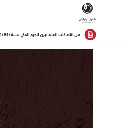
من انتهاكات العثمانيين للحرم المكي سنة (1694) بنوا بُرجًا من جثث المكيِّين