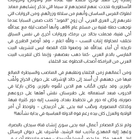
الأسطورية تتحدث عنهم لتمجيدهم لا سيما التي تذكر إنشاءهم معابد
لملوك الفرس الساسان وأنهم من سلالة وزرائهم، ومن الروايات التي
تقربهم إلى العرق العربي، أن زوج “الموبذ” كانت ضمن السبايا عندما
توجهت حملة قتيبة بن مسلم عام 86هـ، وأنها أمضت ليلة مع عبدالله
أخي قتيبة، فحملت بخالد بن برمك، وروايات أخرى في نفس السياق
تختلف؛ لمحاولة إثبات النسب – والله اعلم -، وقد أوضح الطبري في
تاريخه أن أبناء عبدالله قد وضعوا تلك القصة ليس لتشريف البيت
الفارسي بالدم العربي -كما ذهب بعضهم- وإنما كان لتقريب البيت
العربي من البرامكة أصحاب الحظوة عند الخلفاء.
ومن أعمالهم زمن الخلفاء وتقلبهم في المناصب والسيطرة المبالغ
فيها من جهتهم، أن أُسند إلى خالد الإشراف على ديوان الخراج ولُقِّب
بالوزير، وقد يكون الكُتاب هم الذين لقَّبوه بالوزير، وكان بارعًا في
الحروب فبعد استعماله على طبرستان نقش أهلها على دروعهم
صورته، وكان له دور في تخطيط بغداد، وتنسب إليه دور كثيرة فيها،
وكذلك المنصورة، ونصَّب ابنه يحيى على أذربيجان – ولوحظ أن أمر
الولاية والعزل كان بيده رغم قوة الدولة العباسية في بداية نشأتها!!
ولم تذكر المصادر أعمال ابنه يحيى سوى إنشاء قناة سيحان بالبصرة،
وعَهِدَ إليه المهدي بتأديب ابنه الرشيد، فأشرف على ديوان الرسائل
لولي العهد، وكل ما يخص أرمينيا وأذربيجان- وهذه ملاحظة أخرى في