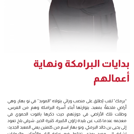
بدايات البرامكة ونهاية
أعمالهم
“برمك” لقب يُطلق على منصب وراثي يتولاه “الموبذ” في نو بهار، وهي
أراضٍ ملحقةٌ بمعبد، يتوارثها أبناء أسرة البرامكة وهم من الفرس،
وظلت تلك الأراضي في حوزتهم، حيث ذكرها ياقوت الحموي في
معجمه عندما كتب عن بليدة رَاوَن الكبيرة، كثيرة الخير، شرقي بلخ تعود
إلى يحيى بن خالد البرمكي، ونو بهار اسم من كلمتين يعني المعبد الجديد؛
إشارة إلى معبد بوذي، تختلط فيه عبادة النار والأوثان، والروايات