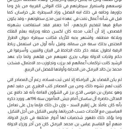
توسعهم واستمرار سيطرتهم في تلك النواحي القريبة من بلخ وما
جاورها، وخافه في ذلك ابنه الفضل، وزاد السيطرة على خراسان، كما
قيل في شأنه أعمال تمت في عهده تبين مدى سطوتهم – وقد يكون
مبالغ فيها لتفخيم تاريخهم-. أما جعفر فقد استفاضت بشهرته
القصص، إلا أن أغلب مدحه كان لحُسن خطه ودرايته بعلم الفلك
وبلاغة منطقه، واشتهر بحبه للأزياء فكانت سيطرة ديوان الطراز
المختص بذلك سمة من سماته، وقيل بأنه أول من استعمل رباط
الرقبة لطول عنقه، ذكر ذلك الجاحظ في البيان والتبيين، وأسرفوا في
حكم ولايات الدولة بنواب يجري تعيينهم من قِبَلهم. ولما جاء عهد
الرشيد كانت تراكمات أعمالهم قد برزت وتجاوزت حد الاحتمال، فسَحَبَ
محمدَ بنَ خالد البرمكي من الحجابة وأولاها للفضل ابن الربيع.
لم يكن القضاء على البرامكة إلا لمن ثبت فساده، رغم أن المصادر التي
كتبت لهم تشوه ذلك، ومن بين المصادر كتب الطبري عن حفيد لهم
وهو عمران بن موسى الذي برز في الشؤون العامة بأنه قد دافع عن
المدائن حاضرة آل ساسان أمام جيش المأمون سنة 196هـ، وورد ذكره
بأنه كان عاملاً على إقليم السند – وإن دل ذلك فإنما يدل على تعامل
العباسيين مع الأحداث حسب مُجرياتها، وليس التنكيل من أجل التنكيل.
وما يؤكد ذلك ظهور شخصيات لها أدوار مختلفة في تاريخ الدولة،
منهم أبو القاسم عباس بن محمد البرمكي كان من آخر وزراء الدولة