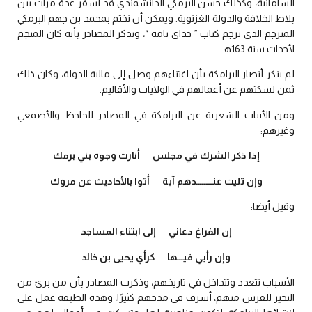
السامانية، وكذلك حسن البرمكي الدانشمندي قد أُسفر عدة مرات بين
بلاط الخلافة والدولة الغزنوية. ويمكن أن نختم بمحمد بن جهم البرمكي
المترجم الذي ترجم كتاب ” خداي نامة “، وتذكر المصادر بأنه كان المنجم
لأحداث سنة 163هـ.
لم ينكر أنصار البرامكة بأن اغتناءهم وصل إلى مالية الدولة، وكان ذلك
ثمن لسكتهم عن أعمالهم في الولايات والأقاليم.
ومن الأبيات الشعرية عن البرامكة في المصادر للجاحظ والأصمعي
وغيرهم:
إذا ذكر الشرك في مجلس أنارت وجوه بني برمك
وإن تليت عنــــــــدهم آية أتوا بالأحاديث عن مروك
وقيل أيضا:
إن الفراغ دعاني إلى ابتناء المساجد
وإن رأيي فيـــها كرأي يحيى بن خالد
الأسباب تتعدد وتتداخل في تاريخهم، وذكرت المصادر بأن من برئ من
التحيز للفرس منهم، أسرف في مدحهم كثيرًا، وهذه الطبقة عمل على