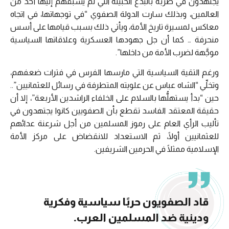
يجتهدون في ضربه بالبدع الخبيثة التي لم يسبقهم إليها أحد من
العالمين، وبذلك سارت الدولة الصفوي “في توجهاتها، في اتجاه
معاكس لمسيرة تاريخ الأمة، ويأتي ذلك بسبب قيامها على أسس
منحرفة … كما أن جل جهودها العسكرية وعلاقاتها السياسية
موجَّهة لضرب الأمة من داخلها”.
ورغم التقية السياسية التي مارسها الفرس في فترات ضعفهم،
وتخلِّي “الشاه عباس عن علويته المتطرفة في رسائل للعثمانيين”..
حين “بدأ يستهلُّها بالسلام على الخلفاء الراشدين الأربعة”، إلا أن
حقيقة المعتقد الفاسد تقطع بأن الصفويين كانوا يجتهدون في
تأليب الرأي العام على رموز المسلمين من أجل شرعنة عدائهم
للعثمانيين أولًا، ثم الاستعداد للانقضاض على مركز الأمة
الإسلامية ممثلًا في الحرمين الشريفين.
قاد الصفويون حربًا سياسية وفكرية
ودينية ضد المسلمين العرب.