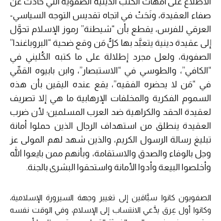
الاطلاع على أمهات الكتب الدينية الصفوية التي حادت عن
صفاء العقيدة، ونَحَتْ في اتجاه تقديس التوجه السياسي-
العرقي للفرس، يقطع بأن “شيطنة” رموز الإسلام تحوَّل
إلى عقيدة دينية يتعبَّد بها كلُّ مَن وقع ضحية “البروباغندا”
الصفوية، ولعل مجرد إطلالة على ما كتبه الكُليني في
“الكافي”، والطوسي في “الاستبصار”، وابن بابيوه القمِّي
في “مَن لا يحضره الفقيه”، يقع عنده اليقين بأن هذه
السموم الفكرية والمخلفات الإرهابية ما هي إلا تصريف
لعقيدة الحقد والكراهية ضد العرب المسلمين؛ لأن ضرب
العقيدة ينطلق من استهداف الرجال الذين حملوا أمانة
تبليغ رسالة الرسول الكريم، والذين شهد لهم المولى عز
وجل بالوفاء والصدق والاستقامة، وبأنهم ممن بايعوا الله
وأخلصوا البيعة وأدوا الأمانة واستحقوا البشرى بالجنة.
الصفويون كانوا سبَّاقين إلى تغيير وجهة السيرورة الإسلامية،
وكانوا أول عِرق يدَّعي الانتساب إلى الإسلام، وفي الوقت نفسه