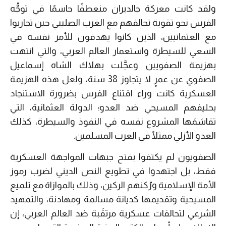
ولقد كانت معركة جالديران منعطفًا حاسمًا في توجُّه
الفرس نحو تقوية تحالفهم مع الغرب الصليبي حين تحاربوا
مع العثمانيين، الذين كانوا يهدفون للأمر نفسه في
السعي للسيطرة واستعمار العالم العربي، والتي انتهت
بهزيمة الصفويين وعجَّلت بهلاك الشاه إسماعيل
الصفوي عن عمرٍ لا يتجاوز 38 سنة، ولعل هذه الهزيمة
العسكرية كانت وراء اقتناع الفرس بضرورة الاستنجاد
بحليفهم المسيحي ضد العدو؛ الدولة العثمانية، التي
تقاسَمَها المشروع نفسه في النفوذ والسيطرة، كذلك
العدو الأزلي ممثلًا في العرب المسلمين.
الصفويون لم يكتفوا بفتح جبهات المواجهة العسكرية
فقط، بل اجتهدوا في تطويع النص الديني لضرب رموز
الأمة الإسلامية ورُكنهم الركين، وذلك بالموازاة مع تلميع
المسيحية وتقديمها كديانة مسالمة ومهادنة، والتمهيد
الشرعي لتحالفات عسكرية مرتقَبة ضد العالم العربي، إن