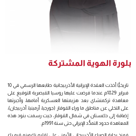
بلورة الهوية المشتركة
تاريخيًّا أخذت العقدة الإيرانية الأذربيجانية طابعها الرسمي في 10
فبراير 1829م عندما فرضت عليها روسيا القيصرية التوقيع على
معاهدة تركمنشاي بعد هزيمتها العسكرية أمامها، وأجبرتها
على التخلي عن مناطق ما وراء القوقاز (جورجيا، أرمينيا، أذربيجان)،
إضافة إلى داغستان في شمال القوقاز، حيث رسمت بنود هذه
المعاهدة حدود التمدُّد الإيراني حتى سنة 1991م.
فمنذ بداية الصراع الأذربيجاني الأرمني على إقليم ناغورنو قره باغ