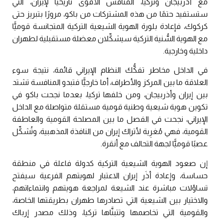
مع أذربيجان وتركيا، المنافس الأقوى تاريخيًّا لإيران، التي
ستستفيد حتمًا من هذه المشتركات من باكو، مرورًا بتبريز حتى
كركوك، فإعادة بلورة الهوية الشيعية التركية المتجانسة قوميًّا
مع الهوية السُّنية التركية سيشكِّلان معضلة مستقبلية لطهران
داخلية وخارجية.
في الداخل مخاطر تفكُّك النظام الإيراني قائمة، نتيجة سوء
العلاقة ما بين المركز والأطراف، أما خارجيًّا فتبدو المنافسة تشتد
بين إيران وأذربيجان، ومن خلفها تركيا، بعدما نجحت باكو في
تكوين هوية شيعية وطنية قومية مستقلة متواصلة مع الداخل
الإيراني، نجحت في الفصل ما بين المصلحة القومية والعاطفة
القومية، فهي مُغرِية لأتراك إيران من النافذة المذهبية، وتُشكِّل
عصبًا قوميًّا لجهة التحالف مع أنقرة.
إن صعود الهوية الشيعية التركية كدولة فاعلة في منطقة
حساسة، وإعادة أذَر إيران الاعتبار لهويتهم الفرعية سيفتح
تساؤلات مباشرة عند الشيعة لمراجعة هويتهم وانتماءاتهم،
والاختيار بين الشيعية التي تصادرها طهران بطريقتها الخاصة،
والقومية التي تخاصمها وتتبنَّاها تركيا، وذلك مصدر إرباك