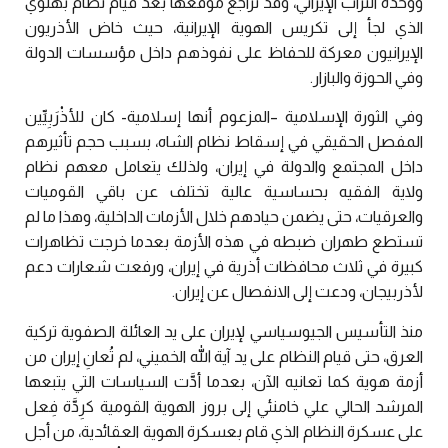
ووحدة التراب الإيراني، وقد تراجع موقعها بعد قيام نظام بهلوي
الذي لجأ إلى تكريس الهوية الإيرانية، حيث خاض الأذريون
الإيرانيون معركة للحفاظ على نفوذهم داخل مؤسسات الدولة
وفي الحوزة والبازار.
وفي الثورة الإسلامية –المزعوم أنها إسلامية- كان للأذْرَبِيِّين
المفصل الحقيقي في إسقاط نظام الشاه، بسبب حجم تأثيرهم
داخل المجتمع والدولة في إيران، ولذلك يتعامل معهم نظام
ولاية الفقيه بحساسية عالية تختلف عن باقي القوميات
والعرقيات، حتى يضمن حيادهم خلال الأزمات الداخلية، وهذا ما لم
تستطع طهران ضبطه في هذه الأزمة بعدما خرجت تظاهرات
كبيرة في ثلاث محافظات أذرية في إيران، ورفعت شعارات دعم
لأذربيجان، ودعت إلى الانفصال عن إيران.
منذ التأسيس الجيوسياسي لإيران على يد العائلة الصفوية تركية
العرق، حتى قيام النظام على يد آية الله الخميني، لم تُعانِ إيران من
أزمة هوية كما تعانيه الآن، بعدما أدَّت السياسات التي يتبعها
المرشد الحالي علي خامنئي إلى بروز الهوية القومية كرِدَّة فِعل
على عسكرة النظام الذي قام بعسكرة الهوية العقائدية، من أجل