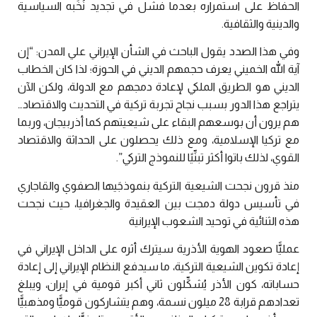
الحفاظ على استمراره بعدما فشل في تجديد نُخَبه السياسية
والدينية والثقافية.
وفي هذا الصدد يقول الباحث في الشأن الإيراني علي المدن: “إن
آية الله الخميني يعرف حجمهم الديني في الحوزة؛ لذا كان الخطاب
الديني هو الطريق الملكي لإعادة دمجهم مع الدولة، ولكن الآن
يتراجع هذا الدور بسبب نجاح تجربة تركية في التحديث والاقتصاد…
هم يرون أن بوسعهم البقاء على شيعيتهم كما أذربيجان، وربما
مع تركيا الإسلامية، ومع ذلك يحصلون على الحداثة والاقتصاد
القوي، لذلك باتوا أكثر تبنِّيًا للنموذج التركي”.
منذ قرون نجحت الشيعية التركية بنموذجَيها الصفوي والقاجاري
في تأسيس دولة دمجت بين العقيدة والجغرافيا، حيث نجحت
هذه الثنائية في توحيد الشعوب الإيرانية
عمليًّا صعود الهوية الأذرية سيترك أثره على الداخل الإيراني في
إعادة تكوين الشيعية التركية، ما سيدفع النظام الإيراني إلى إعادة
حساباته، كون الأذر يُشكِّلون ثاني أكبر قومية في إيران، ويبلغ
تعدادهم قرابة 28 ميلون نسمة، وهم يتشاركون قوميًّا ومذهبيًّا