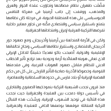
فضَّلَت طهران نظام مصالحها وتجاوَزت عقدة الجوار والعرق
والمذهب، ووقفت إلى جانب أرمينيا في معركة التنافس
الجيوسياسي على هذه المنطقة الحيوية، في مرحلة كان نظامها
يتمتع باستقرار سياسي واقتصادي مكَّنه من تجاوز معايير داخلية
تفرضها التركيبة العرقية لإيران وامتداداتها الجغرافية.
ولكن في الأزمة المندلعة بين أرمينيا وأذربيجان، ومع صعود دور
أذربيجان الاقتصادي واستقرار نظامها السياسي، ونجاح تحالفاتها
الإقليمية والدولية، أصبحت باكو تهديدًا حقيقيًّا للداخل الإيراني
الذي تعاني هويته العقائدية أزمة وجودية بعد تراجع تأثير الخطاب
الديني للنظام مقابل صعود الهويات الفرعية، وفي مقدمتها
القومية، وخصوصًا الأذرية صاحبة التأثير التاريخي على كل من حكم
الهضبة الإيرانية أو بلاد فارس في حدودها السلطانية والمعاصرة.
منذ قرون نجحت الشيعية التركية بنموذجَيها الصفوي والقاجاري
في تأسيس دولة دمجت بين العقيدة والجغرافيا، حيث نجحت
هذه الثنائية في توحيد الشعوب الإيرانية، ورسَّخَت هذه القبائل
التركية المقاتلة موقعها بوصفها الحامي للعقيدة والجغرافيا،