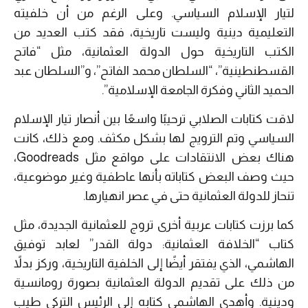
لتيار الإسلام السياسي. وعلى الرغم من أن خلفيته
التعليمية دينية وليست تاريخية، فقد كتب العديد من
الكتب التاريخية حول الدولة العثمانية، مثل “فاتح
القسطنطينية”، “السلطان محمد الفاتح”، و”السلطان عبد
الحميد الثاني وفكرة الجامعة الإسلامية”.
لاقت كتابات الصلابي ترحيبًا واسعًا بين أنصار تيار الإسلام
السياسي وتم الترويج لها بشكل مكثف. ومع ذلك، كانت
هناك بعض الانتقادات على مواقع مثل Goodreads،
حيث وصف البعض كتاباته بأنها عاطفية وغير موضوعية،
تنحاز للدولة العثمانية حتى في عصر انهيارها.
كما برزت كتابات عربية أخرى تروج للعثمانية الجديدة، مثل
كتاب “الخلافة العثمانية: دولة القدر” لعابد توفيق
الهاشمي، الذي يفتقر أيضًا إلى الخلفية التاريخية، وركز بدلاً
من ذلك على تقديم الدولة العثمانية بصورة رومانسية
ودينية. وأهدى الهاشمي كتابه إلى الرئيس التركي طيب