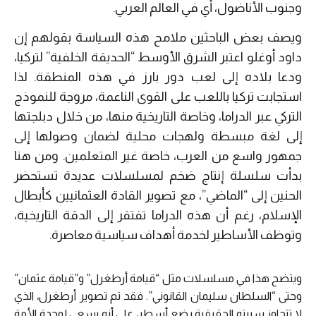
وجنوب الأناضول، أي في العالم العربي.
ويصف بعض الباحثين ملامح هذه السياسة بقولهم إن
داود أوغلو اعتبر الشرق الأوسط “الحديقة الخلفية” لتركيا،
ودعا بلاده إلى لعب دور بارز في هذه المنطقة. لذا
استجابت تركيا باللعب على القوى الناعمة، مروجة للنموذج
التركي عبر الدراما، وخاصة التاريخية منها، من خلال دبلجتها
إلى لغة مبسطة ولهجات محلية لضمان وصولها إلى
جمهور واسع من العرب، خاصة غير المتعلمين. ومن هنا
بدأت سلسلة إنتاج ضخم لمسلسلات عديدة تستحضر
الحنين إلى “الماضي”، مع تصوير القادة العثمانيين كأبطال
الإسلام، رغم أن هذه الدراما تفتقر إلى الدقة التاريخية،
وتوظف الأساطير لخدمة أهداف سياسية معاصرة.
ويتضح هذا في مسلسلات مثل “قيامة أرطغرل” و”قيامة عثمان”
وحتى “السلطان سليمان القانوني”. فقد تم تصوير أرطغرل، الذي
لا تتجاوز سيرته الحقيقية بضع أسطر، على أنه يسعى لوحدة الأمة