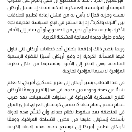
“الإرهابيون الكرد”، لكننا لا نستطيع أن نُلقي باللوم على الأحزاب
القومية أو المؤسسة العسكرية التركية فقط؛ إذ يتحمل أربكان
نفسه وحزبه قدرًا لا بأس به من فشل إعادة تطبيع العلاقات
بين “الترك والكرد”، إذ إنه استمر في اتباع السياسة القديمة تجاه
الأكراد، ولم يستطع أن يخرج من الصندوق، أو أن يقفز إلى الأمام،
ويقدم حلولاً جديدة لمعالجة المشكلة الكردية.
وربما يتضح ذلك إذا قمنا بتحليل أحد خطابات أربكان التي تناول
فيها المسألة الكردية؛ إذ وقع أربكان أسيرًا للنظرة الرسمية
التقليدية، وهي النظر إلى الأمور وتفسيرها من خلال نظرية
المؤامرة، لا سيما المؤامرة الخارجية.
في هذا الخطاب يشير أربكان إلى تقرير عسكري أمريكي، لا نعلم
شيئًا عن صحة وجوده من عدمه. في هذا التقرير ووفقًا لأربكان
تقترح العسكرية الأمريكية في سنوات التسعينات، بعد ضرب
صدام حسين، قيام دولة كردية في كردستان العراق، لملء الفراغ
في المنطقة بعد سقوط نظام صدام، وأن تُسَلَّح هذه الدولة
بأسلحة يُستولى عليها من مخازن الأسلحة العراقية. ووفقًا
لأربكان تطمح أمريكا إلى توسيع حدود هذه الدولة الكردية