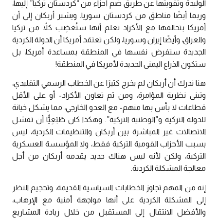
الوليدة وتقويتها عن طريق ضم أجزاء من “كردستان تركيا” إليها،
وربما أيضًا مناطق من كردستان سوريا. ويشير أربكان إلى أن
أمريكا بتحالفها مع الأكراد تعلم أنها ستُغضِب كلاً من تركيا
والعراق، وأيضًا إيران وسوريا، ولكن تعتقد أمريكا أن الدولة الكردية
الجديدة ستفرض نفسها في المنطقة بمساعدة أمريكا، بل
ستكون الذراع اليمنى الجديدة لأمريكا في المنطقة!
هنا ندرك أن أربكان لم يخرج كثيرًا عن الخطاب الرسمي التقليدي،
وتبنى نظرية المؤامرة، ومن ثم تعاون الأكراد- أو على الأقل
قطاعات لا بأس بها منهم- مع العدو الخارجي، مما يشكل خيانة
للدولة التركية و”الوطنية التركية”. وهكذا كان طَبَعِيًّا أن تفشل
الاتصالات غير المباشرة بين أربكان والتنظيمات الكردية، ليس
بسبب الأحزاب القومية التركية فقط، ولا المؤسسة العسكرية
التركية، ولكن لأنه ليس هناك جديد يقدمه أربكان من أجل
معالجة المشكلة الكردية.
إنه من المهم تجاوز الخطابات السياسية القديمة، وتحجيم النظر
إلى المشكلة الكردية على أنها مواجهة أمنية مع الإرهاب،
والأفضل الانتقال إلى المستقبل من خلال زيادة المشاريع