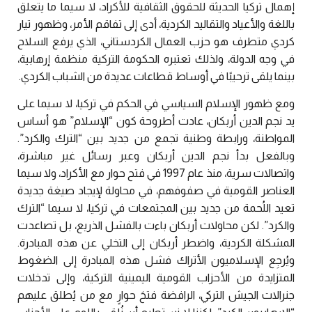
إهمال تركيا الحديثة للحقوق الثقافية للأكراد، لا سيما ما يتعلق
باللغة والأعياد والتقاليد الكردية، أدى إلى تفاقم الأمر، وظهور تيار
كردي متطرف هو حزب العمال الكردستاني، الذي يرفع السلاح
في وجه الدولة، ولذلك تعتبره الحكومة التركية منظمة إرهابية،
بينما يلقى ترحيبًا في أوساط قطاعات عديدة من الشباب الكردي.
ومع ظهور الإسلام السياسي في الحكم في تركيا، لا سيما على
يد نجم الدين أربكان، عادت أطروحة كون “الإسلام” هو أساس
المواطنة، ورابطة وطنية تجمع من جديد بين “الترك والكرد”.
وبالفعل بدأ نجم الدين أربكان وعبر رسائل غير مباشرة،
واتصالات سرية، منذ عام 1997 في فتح حوار مع الأكراد، ولا سيما
العناصر القومية في صفوفهم، في محاولة لإيجاد صيغة جديدة
تعيد اللُحمة من جديد بين المجتمعات في تركيا، لا سيما “الترك
والكرد”. لكن محاولات أربكان باءت بالفشل الذريع، بل تصاعدت
المشكلة الكردية، واضطر أربكان إلى التخلي عن هذه المبادرة.
ويُرجِع الإسلاميون الأتراك فشل هذه المبادرة إلى الضغوط
المتزايدة من الأحزاب القومية اليمينية التركية، وإلى تدخلات
جنرالات الجيش التركي، الرافضة فتحَ حوارٍ مع من يُطلق عليهم