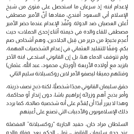
لإعدام ابنه؛ إذ سرعان ما استحصل على فتوى من شيخ
الإسلام أبي السعود أفندي، مفادها أنَّ الأمير مصطفى
أعلن العصيان ضد الدولة. ونُفِّذ الإعدام عندما حضر الأمير
مصطفى للقاء والده في خيمته أثناء إحدى الحملات؛ حيث
أُعدِم بخيطٍ من حرير من قِبل الجلادين، وهم أشخاص صم
بكم، وِفقًا للتقليد العثماني في إعدام الشخصيات المهمة،
ولم تتوقف الدماء هنا، بل إن القانوني استدعى ابنه الآخر
بايزيد مع أولاده الأربعة (أورخان، محمود، عبد الله، عثمان)
وقتلهم جميعًا؛ ليصفو الأمر لابن روكسيلانة سليم الثاني.
حقق سليمان القانوني مجدًا شخصيًّا، لكنه ذبح نصف ذريته،
وأمر بذبح أهم وزرائه إبراهيم باشا، دون إنذار أو محاكمة،
وهذا لا يبرر أبدًا أن يُقدَّم على أنه شخصية صالحة، كما يردد
ذلك الإسلامويون والأدبيات التي تصنع على أعينهم.
السلطان مراد خان، حفيد الجارية “روكسيلانة” المفضلة
عند جده سليمان القانوني، تولى الحكم بعد وفاة والده