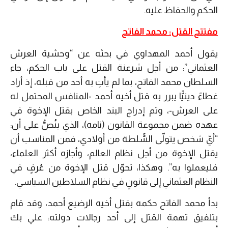
الحكم والحفاظ عليه.
مفتتح القتل: محمد الفاتح
يقول أحمد المهداوي في بحثه عن “وحشية العرش
العثماني”: من أجل شرعنة القتل على باب الحكم، جاء
السلطان محمد الفاتح، بما لم يأتِ به أحد من قبله، إذ أراد
غطاءً دينيًّا يبرر به قتل أخيه أحمد -المنافس المحتمل له
على العرش-، وتم إدراج البند الخاص بقتل الإخوة في
عهده ضمن مجموعة القانون (نامه)، الذي ينُصُّ على أن:
“أيّ شخص يتولّى السُّلطة من أولادي، فمن المناسب أن
يقتل الإخوة من أجل نظام العالم، وأجازه أكثر العلماء،
فليعملوا به”. وهكذا، تحوّل قتل الإخوة من عُرفٍ في
النظام العثماني إلى قانونٍ في نظام السلاطين السياسي.
بدأ محمد الفاتح حكمه بقتل أخيه الرضيع أحمد، وقد قام
بتلفيق تهمة القتل إلى أحد رجالات دولته: علي بك