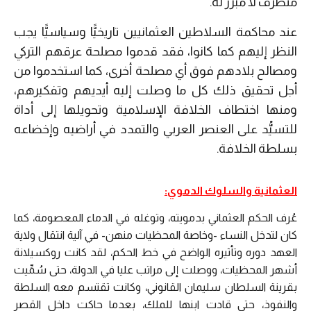
متطرف لا مبرر له.
عند محاكمة السلاطين العثمانيين تاريخيًّا وسياسيًّا يجب
النظر إليهم كما كانوا، فقد قدموا مصلحة عرقهم التركي
ومصالح بلادهم فوق أي مصلحة أخرى، كما استخدموا من
أجل تحقيق ذلك كل ما وصلت إليه أيديهم وتفكيرهم،
ومنها اختطاف الخلافة الإسلامية وتحويلها إلى أداة
للتسيُّد على العنصر العربي والتمدد في أراضيه وإخضاعه
بسلطة الخلافة.
العثمانية والسلوك الدموي:
عُرف الحكم العثماني بدمويته، وتوغله في الدماء المعصومة، كما
كان لتدخل النساء -وخاصة المحظيات منهن- في آلية انتقال ولاية
العهد دوره وتأثيره الواضح في خط الحكم، لقد كانت روكسيلانة
أشهر المحظيات، ووصلت إلى مراتب عليا في الدولة، حتى سُمِّيت
بقرينة السلطان سليمان القانوني، وكانت تقتسم معه السلطة
والنفوذ، حتى قادت ابنها للملك، بعدما حاكت داخل القصر