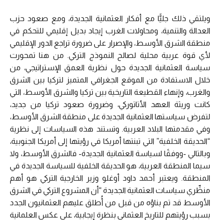
ويلتقي ذلك جليًّا مع أفكار العثمانية الجديدة، ومع صعود حزب
العدالة والتنمية، ومحاولات الغرب إيجاد بديل إقليمي للتحكم في
منطقة الشرق الأوسط، والإصرار على ضرورة تراجع الدور الإقليمي
لأي قوة عربية محلية لصالح النموذج التركي. من هنا تمحورت
سياسة العثمانية الجديدة حول نظرية العمق الإستراتيجي، من
خلال الاستفادة من الموقع الجغرافي المتميز لتركيا بين الشرق
والغرب، وإنهاء القطيعة التاريخية بين تركيا والشرق الأوسط، التي
كانت وريثة العهد الأتاتوركي، وضرورة صعود تركيا من جديد،
لتفرض سياستها العثمانية الجديدة على منطقة الشرق الأوسط،
وفي مقدمتها البلاد العربية. وتستند هذه السياسات إلى نظرية
“الحديقة الخلفية” التي تبنتها أمريكا في رؤيتها إلى أمريكا الجنوبية،
وبالتالي -ووفقًا لسياسة العثمانية الجديدة- فالشرق الأوسط، ولا
سيما المنطقة العربية، هو الحديقة الخلفية للسياسة الجديدة في
المنطقة. ويعتبر أحمد داود أوغلو وزير الخارجية التركي هو أهم
منظِّري سياسات العثمانية الجديدة “أن المشروع التركي في الشرق
الأوسط قد تم بناؤه من قبل من أُطلق عليهم العثمانيون الجدد
بسبب رؤيتهم للتاريخ العثماني بنظرة إيجابية، على عكس العلمانية