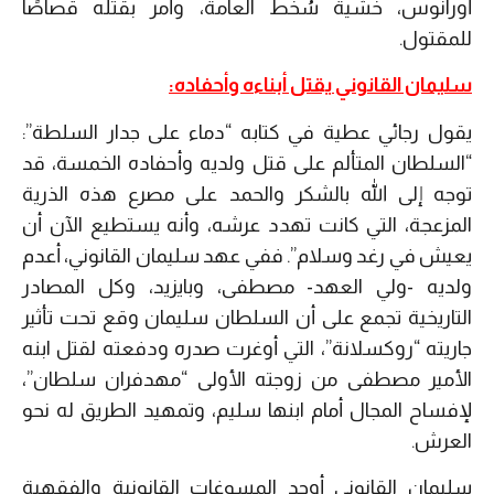
أورانوس، خشية سُخط العامة، وأمر بقتله قصاصًا
للمقتول.
سليمان القانوني يقتل أبناءه وأحفاده:
يقول رجائي عطية في كتابه “دماء على جدار السلطة”:
“السلطان المتألم على قتل ولديه وأحفاده الخمسة، قد
توجه إلى الله بالشكر والحمد على مصرع هذه الذرية
المزعجة، التي كانت تهدد عرشه، وأنه يستطيع الآن أن
يعيش في رغد وسلام”. ففي عهد سليمان القانوني، أعدم
ولديه -ولي العهد- مصطفى، وبايزيد، وكل المصادر
التاريخية تجمع على أن السلطان سليمان وقع تحت تأثير
جاريته “روكسلانة”، التي أوغرت صدره ودفعته لقتل ابنه
الأمير مصطفى من زوجته الأولى “مهدفران سلطان”،
لإفساح المجال أمام ابنها سليم، وتمهيد الطريق له نحو
العرش.
سليمان القانوني أوجد المسوغات القانونية والفقهية