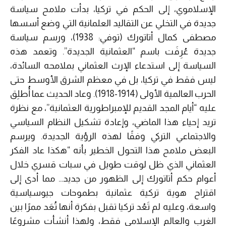
الإسلاموي، إلى الحكم في تركيا، بدأت ملامح سياسة
جديدة في التخلي عن التقاليد العلمانية التي وضع أسسها
مصطفى كمال أتاتورك (توفي: 1938)، ورسم سياسة
جديدة عُرِفَت باسم “العثمانية الجديدة”. وتعمد هذه
السياسة إلى استدعاء الإرث العثماني بملامحه السائدة،
ليس فقط في تركيا، بل في معظم الشرق الأوسط حتى
الحرب العالمية الأولى (1914-1918). وعاد الحديث عما أُطلِق
عليه “أيام المجد القديم للإمبراطورية العثمانية”، مع نظرة
تريد إحياء هذا الماضي، وإعادة تشكيل النظام السياسي
والاجتماعي التركي وفقًا لهذه الرؤية الجديدة. ويرسم
البعض ملامح هذا التحول الخطير بأنه “هكذا عاد الفكر
العثماني الذي ظل لوقت طويل في سبات قسري خلال
أعوام حكم أتاتورك إلى الظهور من جديد… مما أدى إلى
اقتراح هوية تركية عثمانية بطموحات جيوسياسية
واسعة، وعليه لم تَعُد تركيا تقبل بفكرة أنها تُعَد ممرًا بين
الغرب والعالم الإسلامي فقط، ولهذا أنشأت مشروعًا