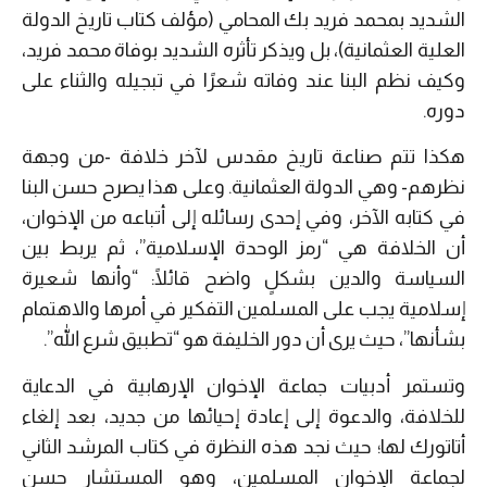
الشديد بمحمد فريد بك المحامي (مؤلف كتاب تاريخ الدولة
العلية العثمانية)، بل ويذكر تأثره الشديد بوفاة محمد فريد،
وكيف نظم البنا عند وفاته شعرًا في تبجيله والثناء على
دوره.
هكذا تتم صناعة تاريخ مقدس لآخر خلافة -من وجهة
نظرهم- وهي الدولة العثمانية. وعلى هذا يصرح حسن البنا
في كتابه الآخر، وفي إحدى رسائله إلى أتباعه من الإخوان،
أن الخلافة هي “رمز الوحدة الإسلامية”، ثم يربط بين
السياسة والدين بشكلٍ واضح قائلًا: “وأنها شعيرة
إسلامية يجب على المسلمين التفكير في أمرها والاهتمام
بشأنها”، حيث يرى أن دور الخليفة هو “تطبيق شرع الله”.
وتستمر أدبيات جماعة الإخوان الإرهابية في الدعاية
للخلافة، والدعوة إلى إعادة إحيائها من جديد، بعد إلغاء
أتاتورك لها؛ حيث نجد هذه النظرة في كتاب المرشد الثاني
لجماعة الإخوان المسلمين، وهو المستشار حسن