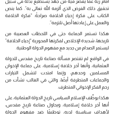
أمام ربه عما يقصر فيه من جهد يستطيع بذله في سبيل
تحقيق ذلك الفرض الذي ألزمه الله تعالى به”. كما ينص
الكتاب على فكرة إحياء الخلافة صراحةً: “فكرة الخلافة
والعمل على إعادتها أصل نلتزمه”.
هكذا تستمر الجماعة حتى في اللحظات العصيبة من
تاريخها، شديدة الإخلاص لفكرتها المحورية “إحياء الخلافة”
ليستمر الصدام من جديد مع مفهوم الدولة الوطنية.
في الواقع لم تقتصر مسألة صناعة تاريخ مقدس للدولة
العثمانية، وأنها آخر خلافة إسلامية، على جماعة الإخوان
المسلمين وحدهم، وإنما امتدت لتشمل التيارات
والجماعات المتطرفة أيضًا، والتي في الغالب نشأت من
رحم الفكر الإخواني المتطرف.
هكذا يوظِّف الإسلام السياسي تاريخ الدولة العثمانية، على
أنها آخر خلافة إسلامية، ويحاول صناعة تاريخ مقدس،
لأهداف سياسية لديه، توظيفًا ضد مفهوم الدولة