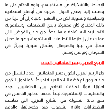
الإحباط والتشكيك في مستقبلهم، ولوم الحكام على ما
وصلت إليه بعض الدول العربية من أوضاع اقتصادية
وسياسية وتنموية، لكن من المهم الانتباه إلى أن جزءًا من
ذلك الاختناق كان مصنوعًا بأيدي التنظيمات الإسلاموية؛
لأنها تريد الاستفادة منها لاحقًا من خلال الفوضى التي
عملت على إنجازها التنظيمات الإسلاموية، وهو ما حصل
فعليًّا في ليبيا والصومال وشمال سوريا، وجزئيًّا في
السودان وتونس ومصر.
الربيع العربي جسر العثمانيين الجدد:
جاء الربيع العربي ليكون جسر العثمانيين الجدد للتسلل من
خلاله، ومن ثَم قضم البلاد العربية تدريجيًّا، كما تحول ليكون
اختبارًا قويًّا لعلاقة التخادم بين العثمانيين الجدد
والتنظيمات الإسلاموية، ليبدأ بعدها الطابور الخامس في
خلق حالة السيولة في الشارع العربي، التي صاحبت
الاضطرابات وإثارة الشعوب ضد حكوماتها، والدفع