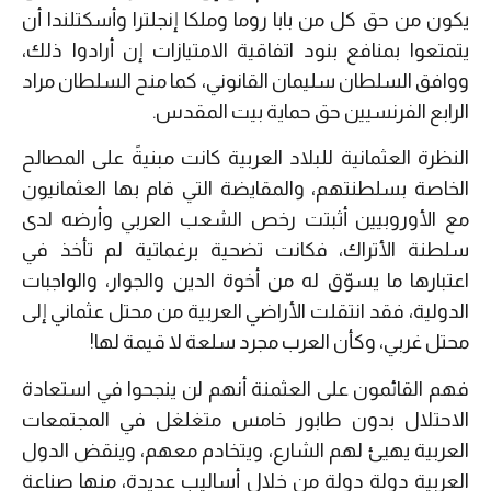
يكون من حق كل من بابا روما وملكا إنجلترا وأسكتلندا أن
يتمتعوا بمنافع بنود اتفاقية الامتيازات إن أرادوا ذلك،
ووافق السلطان سليمان القانوني، كما منح السلطان مراد
الرابع الفرنسيين حق حماية بيت المقدس.
النظرة العثمانية للبلاد العربية كانت مبنيةً على المصالح
الخاصة بسلطنتهم، والمقايضة التي قام بها العثمانيون
مع الأوروبيين أثبتت رخص الشعب العربي وأرضه لدى
سلطنة الأتراك، فكانت تضحية برغماتية لم تأخذ في
اعتبارها ما يسوّق له من أخوة الدين والجوار، والواجبات
الدولية، فقد انتقلت الأراضي العربية من محتل عثماني إلى
محتل غربي، وكأن العرب مجرد سلعة لا قيمة لها!
فهم القائمون على العثمنة أنهم لن ينجحوا في استعادة
الاحتلال بدون طابور خامس متغلغل في المجتمعات
العربية يهيئ لهم الشارع، ويتخادم معهم، وينقض الدول
العربية دولة دولة من خلال أساليب عديدة، منها صناعة