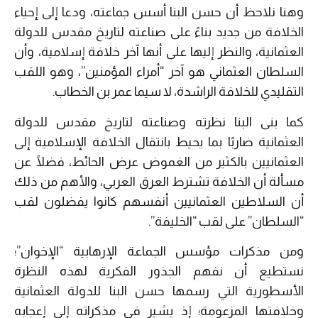
وهنا نلاحظ أن حسن البنا أسس جماعته، ودعا إلى إحياء
الخلافة من جديد بناءً على صناعته لتاريخ مقدس للدولة
العثمانية، والنظر إليها على أنها آخر خلافة إسلامية، وأن
السلطان العثماني هو آخر “أمراء المؤمنين”، وهو اللقب
التقليدي للخلافة الراشدة، لا سيما عمر بن الخطاب.
كما بنى البنا نظرته وصناعته لتاريخ مقدس للدولة
العثمانية ضاربًا بما يحيط بانتقال الخلافة الإسلامية إلى
العثمانيين بالكثير من الغموض عرض الحائط، فضلًا عن
مسألة أن الخلافة تشترط العرق العربي، والأهم من ذلك
أن السلاطين العثمانيين أنفسهم كانوا يفضلون لقب
“السلطان” على لقب “الخليفة”.
ومن مذكرات مؤسس الجماعة الإرهابية “الإخوان”؛
نستطيع أن نفهم الجذور الفكرية لهذه النظرة
الأسطورية التي رسمها حسن البنا للدولة العثمانية
وخلافتها المزعومة؛ إذ يشير في مذكراته إلى إعجابه