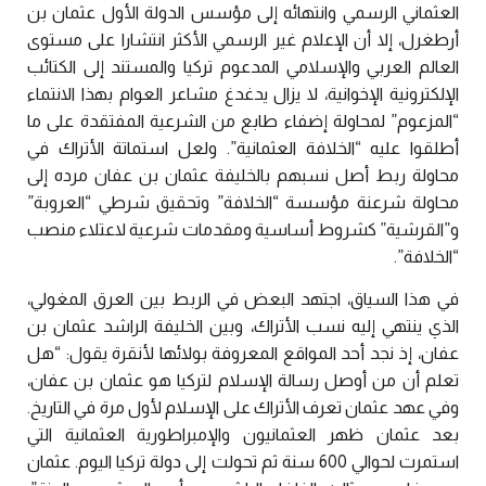
العثماني الرسمي وانتهائه إلى مؤسس الدولة الأول عثمان بن
أرطغرل، إلا أن الإعلام غير الرسمي الأكثر انتشارا على مستوى
العالم العربي والإسلامي المدعوم تركيا والمستند إلى الكتائب
الإلكترونية الإخوانية، لا يزال يدغدغ مشاعر العوام بهذا الانتماء
“المزعوم” لمحاولة إضفاء طابع من الشرعية المفتقدة على ما
أطلقوا عليه “الخلافة العثمانية”. ولعل استماتة الأتراك في
محاولة ربط أصل نسبهم بالخليفة عثمان بن عفان مرده إلى
محاولة شرعنة مؤسسة “الخلافة” وتحقيق شرطي “العروبة”
و”القرشية” كشروط أساسية ومقدمات شرعية لاعتلاء منصب
“الخلافة”.
في هذا السياق، اجتهد البعض في الربط بين العرق المغولي،
الذي ينتهي إليه نسب الأتراك، وبين الخليفة الراشد عثمان بن
عفان، إذ نجد أحد المواقع المعروفة بولائها لأنقرة يقول: “هل
تعلم أن من أوصل رسالة الإسلام لتركيا هو عثمان بن عفان،
وفي عهد عثمان تعرف الأتراك على الإسلام لأول مرة في التاريخ.
بعد عثمان ظهر العثمانيون والإمبراطورية العثمانية التي
استمرت لحوالي 600 سنة ثم تحولت إلى دولة تركيا اليوم. عثمان