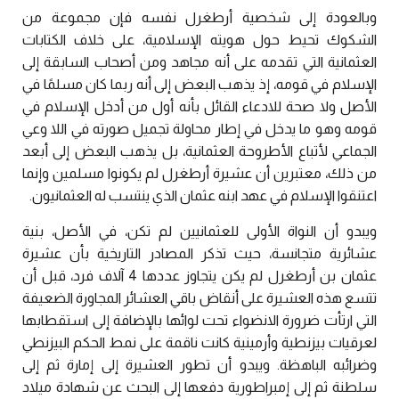
وبالعودة إلى شخصية أرطغرل نفسه فإن مجموعة من
الشكوك تحيط حول هويته الإسلامية، على خلاف الكتابات
العثمانية التي تقدمه على أنه مجاهد ومن أصحاب السابقة إلى
الإسلام في قومه، إذ يذهب البعض إلى أنه ربما كان مسلمًا في
الأصل ولا صحة للادعاء القائل بأنه أول من أدخل الإسلام في
قومه وهو ما يدخل في إطار محاولة تجميل صورته في اللا وعي
الجماعي لأتباع الأطروحة العثمانية، بل يذهب البعض إلى أبعد
من ذلك، معتبرين أن عشيرة أرطغرل لم يكونوا مسلمين وإنما
اعتنقوا الإسلام في عهد ابنه عثمان الذي ينتسب له العثمانيون.
ويبدو أن النواة الأولى للعثمانيين لم تكن، في الأصل، بنية
عشائرية متجانسة، حيث تذكر المصادر التاريخية بأن عشيرة
عثمان بن أرطغرل لم يكن يتجاوز عددها 4 آلاف فرد، قبل أن
تتسع هذه العشيرة على أنقاض باقي العشائر المجاورة الضعيفة
التي ارتأت ضرورة الانضواء تحت لوائها بالإضافة إلى استقطابها
لعرقيات بيزنطية وأرمينية كانت ناقمة على نمط الحكم البيزنطي
وضرائبه الباهظة. ويبدو أن تطور العشيرة إلى إمارة ثم إلى
سلطنة ثم إلى إمبراطورية دفعها إلى البحث عن شهادة ميلاد