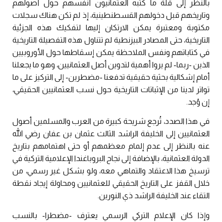
بالنظر إلى قلة ما كتبه العثمانيون أنفسهم حول أصولهم
وتاريخهم قبل دخولهم القسطنطينية، إذ لم تكن هناك سجلات
مكتوبة ومعتبرة يمكن الارتكان إليها لتفكيك هذه الجزئية
التاريخية، حتى المصادر البيزنطية لم تتناول هذه التفصيلة التاريخية
في كتاباتهم ونفس الملاحظة يمكن إسقاطها حول الأوروبيين
الذين -ربما- لم يروا أهمية لتدوين أصل العثمانيين، وهو ما يجعلنا
أمام إشكالية بحثية حقيقية تدفعنا -مضطرين- إلى التركيز على ما
تواتر لدينا من الإثباتات التاريخية حول نسب العثمانيين الحقيقي،
إن وُجد.
في هذا الصدد، تُرجع شريحة كبيرة من العرب والمسلمين أصول
العثمانيين إلى الخليفة الراشد الثالث عثمان بن عفان رضي الله
عنه بالنظر إلى عدم إلمام معظمهم أو حتى اهتمامهم بتاريخ
الدولة العثمانية، بالإضافة إلى نجاح البروباغندا الإعلامية التركية في
ترسيخ هذا الاعتقاد والتماهي معه، ولو بشكل غير رسمي، من
خلال القفز على التاريخ الحقيقي للعثمانيين ومحاولة إيجاد نقطة
التقاء عند الخليفة الراشد ذي النورين.
وإذا كان الإعلام التركي الرسمي يعترف -مضطرا- بالنسب