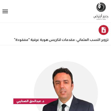
تزوير النسب العثماني: مقدمات لتكريس هوية عرقية “مفقودة”