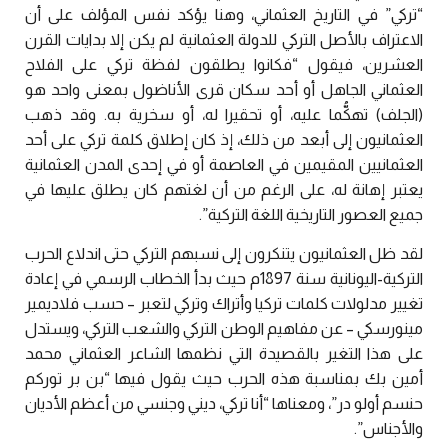
“تركي” في التاريخ العثماني، وهنا يؤكد نفس المؤلف على أن
الاعتراف بالأصل التركي للدولة العثمانية لم يكن إلا بدايات القرن
العشرين، فيقول “فكانوا يطلقون لفظة تركي على الفلاح
العثماني الجاهل أو أحد سكان قرى الأناضول بمعنى واحد هو
(الجلف) تهكُّما عليه، أو تحقيرا له، أو سخرية به. وقد ذهب
العثمانيون إلى أبعد من ذلك، إذ كان إطلاق كلمة تركي على أحد
العثمانيين المقيمين في العاصمة أو في إحدى المدن العثمانية
يعتبر إهانة له، على الرغم من أن لغتهم كان يطلق عليها في
جميع العصور التاريخية اللغة التركية”.
لقد ظل العثمانيون يتنكرون إلى نسبهم التركي حتى اندلاع الحرب
التركية-اليونانية سنة 1897م حيث بدأ الخطاب الرسمي في إعادة
تغيير مدلولات كلمات تركيا وأتراك وتركي لتعبر – حسب فلاديمير
مينورسكي – عن مفاهيم الوطن التركي والشعب التركي، ويستدل
على هذا التغير بالقصيدة التي نظمها الشاعر العثماني محمد
أمين بك بمناسبة هذه الحرب حيث يقول فيها “بن بر توركم
حنسم أولو در”، ومعناها “أنا تركي، ديني وجنسي من أعظم الأديان
والأجناس”.