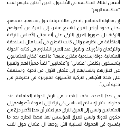
أسس لمُلك السلاجقة في الأناضول، الذين أطلق عليهم لقب
“سلاجقة الروم”.
إن محاولة العثمانيين فرض هالة عرقية حول نسبهم، دفعهم،
-حتى حدود أواخر القرن التاسع عشر- إلى التبرؤ من أصولهم
التركية بل صوروا العرق التركي على أنه يمثل الأجناس التركية
المتخلِّفة في نظرهم والتي كانت تقطن في آسيا مثل السلاجقة
والتركمان والأوزبك. ويقول عبد العزيز الشناوي في كتابه “الدولة
العثمانية: دولة إسلامية مفترى عليها” ما نصه “فكان العثمانيون
يتمسكون بكلمتي “عثماني” و”عثمانيين” لقباً مميزًا لهم وتعبيرا
عن اعتزازهم بانتسابهم إلى عثمان الأول من ناحية، واستعلاءً
على هذه الأجناس التركية الآسيوية المتبربرة في نظرهم من
ناحية أخرى”.
في هذا الصدد، يقف الباحث في تاريخ الدولة العثمانية عند
محاولات تيار الإسلام السياسي في تركيا إلى العودة بأصولهم إلى
العثمانيين وليس إلى العرق التركي مع اعتبار أن هذا الأخير جزءٌ من
مكون الدولة وليس العرق المؤسس لها. فهذا الطرح يجد ما
يفسره في الحمولة السلبية التي روجها آل عثمان حول لقب