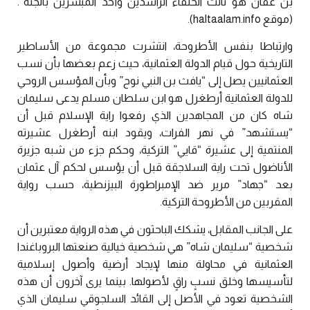
بن عفان هو ثالث الخلفاء الراشدين وأحد المبشرين بالجنة”.
(موقع haltaalam.info).
وارتباطا بنفس الأطروحة، انتشرت مجموعة من الأساطير
التاريخية حول قيام الدولة العثمانية، حيث زعم بعضها بأن نسب
العثمانيين يصل إلى “يافث بن النبي نوح” وبأن المؤسس الروحي
للدولة العثمانية أرطغرل هو ابن سلطان مسلم يدعى سليمان
شاه كان من المجاهدين الذي رفعوا راية الإسلام قبل أن
“يستشهد” في نهر الفرات، ويقود ابنه أرطغرل عشيرته
المنتمية إلى عشيرة “قايي” التركية، وحكم جزء من شبه جزيرة
الأناضول تحت راية السلاجقة قبل أن يؤسس لحكم آل عثمان
بعد “جهاد” مرير ضد الإمبراطورة البيزنطية، حسب رواية
المقربين من الأطروحة التركية.
على الجانب المقابل، يشكك الباحثون في هذه الرواية معتبرين أن
شخصية “سليمان شاه” هي شخصية خيالية صنعتها البروباغندا
العثمانية في محاولة منها لإيجاد أرضية وأصول إسلامية
لتأسيسها وخلق نسبٍ راقٍ لأصولها. بينما يرى آخرون أن هذه
الشخصية تعود في الأصل إلى القائد السلجوقي سليمان الذي