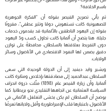
باسم الخلافة؟.
ثم يأتي تصريح القيصر بقوله أن
“
الفكرة الجوهرية
للصهيونية كانت تستهويني دومًا وتثير عطفي
“
، مقرونًا
بقوله إن اليهود الناطقين بالألمانية قد يقدمون خدمات
جليلة. هنا يتضح أن ألمانيا كانت تحاول كسب ودّ اليهود
دون التفريط بعلاقتها بالسلطان، محافظةً على توازن
دقيق يضمن لها النفوذ الاقتصادي في الأناضول وسائر
الولايات.
ويشير وايد ديفيد إلى أن الدولة الوحيدة التي سعى
السلطان عبدالحميد إلى مصادقتها بإخلاص ومثابرة كانت
ألمانيا، وأن زيارة القيصر عام
(1898)
مثّلت ذروة انحراف
السياسة العثمانية عن اتجاهها التقليدي نحو بريطانيا. كما
يوضح أن السلطان لم يكن يخشى التغلغل الألماني في
الأناضول، باعتبارها قلب الإمبراطورية وأقل ولاياتها تعرضًا
للتيارات الغربية.