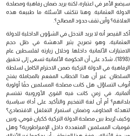
سيضع الأمر في اعتباره، لكنه يريد ضمان رفاهية ومصلحة
الدولة العثمانية. وهنا تتكثف الأسئلة
:
ما طبيعة هذه
العلاقة؟ وأين تقف حدود المصالح؟.
أكد القيصر أنه لا يريد التدخل في الشؤون الداخلية للدولة
العثمانية، وهو تصريح يثير الدهشة في ظل حجم
الامتيازات الألمانية داخلها. وخلال زيارته لفلسطين عام
(1898)
، شدّد على أن الحكومة الألمانية تسعى إلى تحقيق
الرفاهية في الدولة التركية ضمن الاحترام الكامل لسلطة
السلطان. غير أن هذا الخطاب المفعم بالمجاملة يفتح
أبواب التساؤل
:
هل كانت مصلحة المسلمين حقًا أولوية
ألمانية، في زمنٍ كانت فيه القوى الأوروبية تقتسم
بلدانهم؟ أم أن لغة التفخيم والتأكيد على أداة سياسية
لتهدئة المخاوف، وضمان استمرار التغلغل الاقتصادي؟
وكيف يُربط بين مصلحة الدولة التركية ككيان قومي، وبين
قوميات المسلمين المتعددة داخل الإمبراطورية؟ وهل
من حق الأتراك
–
وفق هذا المنطق
–
أن يحكموا غير الأتراك