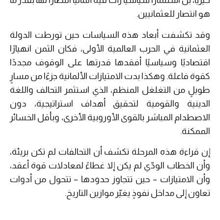
خيريًا، بل استثمارًا سياسيًا رأت فيه ألمانيا انتصارًا لها بقدر ما
هو انتصار للعثمانيين.
وقد تكشفت أبعاد هذه السياسات حين تورطت الدولة
العثمانية في الحرب العالمية الأولى، فكان الثمن انهيارًا
اقتصاديًا وسياسيًا أفقدها قدرتها على الوقوف مجددًا
كقوة فاعلة. وهكذا بدت الامتيازات الألمانية جزءًا من مسارٍ
طويلٍ من التغلغل المنظم، الذي استثمر التحالف واللغة
الدينية والقومية لتحقيق أهداف استراتيجية، دون
الاصطدام المباشر بالقوى الأوروبية الأخرى، وبأقل الخسائر
الممكنة.
إن قراءة هذه المرحلة تكشف أن التحالفات لم تكن بريئة،
وأن الخطاب الودّي لم يكن إلا غطاءً لمعادلات قوة أعقد،
وأن الامتيازات
–
حين تتجاوز حدودها
–
تتحول من أدوات
تعاون إلى مداخل نفوذٍ يغيّر موازين التاريخ.