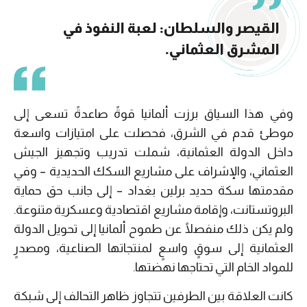
القيصر والسلطان: لعبة النفوذ في
المشرق العثماني.
وفي هذا السياق برزت ألمانيا قوةً صاعدةً تسعى إلى
موطئ قدم في الشرق، فحصلت على امتيازات واسعة
داخل الدولة العثمانية، شملت تدريب وتجهيز الجيش
العثماني، والإشراف على مشاريع السكك الحديدية
–
وفي
مقدمتها سكة حديد برلين بغداد
–
إلى جانب حق حماية
البروتستانت، وإقامة مشاريع اقتصادية وعسكرية متنوعة.
ولم يكن ذلك منفصلًا عن طموح ألمانيا إلى تحويل الدولة
العثمانية إلى سوقٍ واسعٍ لمنتجاتها الصناعية، ومصدرٍ
للمواد الخام التي تحتاجها نهضتها.
كانت العلاقة بين الطرفين تتجاوز ظاهر التحالف إلى شبكة