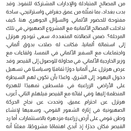
من المصالح المتبادلة والإدارات المشتركة للنفوذ. وقد
بدت بغداد، بما تمثّله من عمق جغرافي واستراتيجي، ساحة
مفتوحة للحضور الألماني. والسؤال الجوهري هنا
:
كيف
تداخلت المصالح الألمانية مع المشروع الصهيوني في تلك
المرحلة؟. ضمن اتصالاته المتعددة، سعى ثيودور هرتزل
إلى استمالة ألمانيا، فكانت له صلات بدوق ألماني،
واجتماعات مع السفير الألماني في النمسا، ولقاءات مع
وزير الخارجية الألماني، في محاولة للوصول إلى القيصر. وقد
عرض هرتزل على ألمانيا دورًا ثقافيًا وسياسيًا في تسهيل
دخول اليهود إلى الشرق، واعدًا بأن تكون لهم السيطرة
على الأراضي الزراعية في فلسطين تمهيدًا للهجرة
المنظمة إليها. وفي لقائه مع القيصر فيلهلم الثاني، أعرب
هرتزل عن احترام عميق، وتحدث عن نجاح الحركة
الصهيونية في إثارة الشعور القومي، وسعيها لإنشاء
وطن قومي على أرض زراعية مزدهرة بالاستثمارات. أما رد
القيصر فكان حذرًا؛ إذ أبدى اهتمامًا مشروطًا، معلنًا أنه