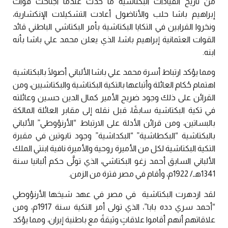
من تاريخ القيادات البكتاشية ما حدث عندما اجتاحت قوات
إبراهيم باشا حلب والأناضول أعادت التشكيلات الإنكشارية،
ونحَروا القرابين في التكايا البكتاشية بأمر البكتاشي الباطني قائد
القوات العثمانية إبراهيم باشا، الذي يعلن محمد علي باشا بأنه
ابنه.
ومما يؤكد ارتباط أسرة محمد علي باشا الألباني أصولًا بالبكتاشية
اهتمام حُكام العائلة وأتباعها بالتكية البكتاشية والبكتاشيين، ومن
القرائن على ذلك وجود ضريح الأمير كمال الدين حسين وعائلته
في تكية البكتاشية سابقًا، قبل نقله إلى مقابر العائلة المالكة
بالبساتين، ومن قرائن الأدلة على الارتباط “الأرنؤوطي” الألباني
بالبكتاشية “البكطاشية” “البكداشية” وجود تابوتين في مقبرة
التكية البكتاشية لكل من الأميرة روحية والأميرة نافية ابنتي الملك
الألباني السابق أحمد زغو البكتاشي، الذي تولَّى حكم ألبانيا سنة
1341هـ/ 1922م، وأقام في مصر فترة من الزمن.
لقد ازدهرت البكتاشية في مصر في عهد شيخها الأرنؤوطي
“أحمد سري دده بابا”، الذي تولى أمر التكية سنة 1917م، ومن
علاقاتهم أنهم أقاموا علاقاتٍ وثيقةً مع باطنية إيران، ومما يؤكد