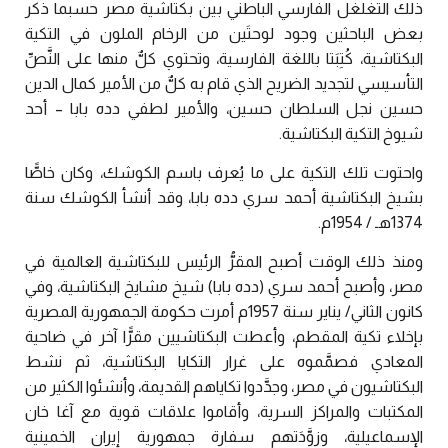
ذلك التغلغل الفارسي الباطني بين بكتاشية مصر حسبما ذكر
بعض الباحثين وجود لوحتَين من الرخام الملون في التكية
البكتاشية، كُتِبَتا باللغة الفارسية، وتحتوي كلٌّ منها على النَّصِّ
التأسيسي لتجديد الضريح الذي قام به كلٌّ من الأمير كمال الدين
حسين نجل السلطان حسين، والأمير لطفي دده بابا – أحد
شيوخ التكية البكتاشية.
واحتوت تلك التكية على ما يُعرف باسم الكوشك، وكان خاصًّا
بشيخ البكتاشية أحمد سري دده بابا، وقد أنشأ الكوشك سنة
1374هـ / 1954م.
ومنذ ذلك الوقت أصبح المقرُّ الرئيس للبكتاشية العالمية في
مصر، وأصبح أحمد سري (دده بابا) شيخ مشايخ البكتاشية، وفي
كانون الثاني/ يناير سنة 1957م أمرت حكومة الجمهورية المصرية
بإخلاء تكية المقطم، وأعطت البكتاشيين مقرًّا آخر في ضاحية
المعادي فصمَّموه على غرار التكايا البكتاشية، ثم نشط
البكتاشيون في مصر، وجدَّدوا تكاياهم القديمة، وأنشئوا الكثير من
المكتبات والمراكز السرية، وأقاموا علاقات قوية مع آغا خان
الإسماعيلية، وزوَّدَتهم سفارة جمهورية إيران الخمينية