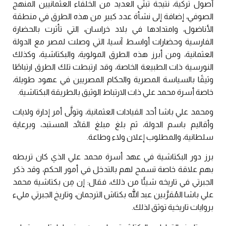
أصول تركية، نتيجة تبنِّي العديد من الخلفاء العثمانيين المنهج
الصوفي، إضافة إلى نشأة عدد كبير من هذه الطرق في منطقة
الأناضول، وامتدادها في بلاد خراسان، التي تأثرت بالحضارة
الفارسية وحضارات أواسط آسيا، التي وصلت لمصر مع الدولة
العثمانية، ومن أبرز هذه الطرق المولوية، والبكتاشية، وكذلك
النورسية ذات الطبيعة الخاصة، وقد ارتبطت تلك الطرق ارتباطًا
وثيقًا بالسياسة المصرية والحكام المصريين في عهود طويلة،
خاصة أسرة محمد علي ذات الارتباط الوثيق بالطريقة البكتاشية.
ومحمد علي باشا أحد القيادات العثمانية، وتولَّى أمر إدارة ولايات
وأقاليم باسم الدولة، ثم بلغ مبلغ القائد المستبد، وبرعاية
سلطانية، والمطلوب إعلان ولاء وطاعة.
برز دور البكتاشية في عهد أسرة محمد علي الذي كان تربطه
بهم علاقة خاصة تسمح لهم بالتدخل في أمور الحكم، وقد ذكر
الجبرتي في تاريخه شيئًا من ذلك، فقال: إن مِن بكتاشية محمد
علي باشا المُقرَّبين عبد الله بكتاش الترجمان، وتاريخ الجبرتي مليء
بروايات تاريخية توثق لذلك.