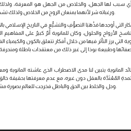
أي سبب لها الجهل، والخلاص من الجهل هو المعرفة، ولذلك
ورغباته شر لأنهما يمنعان الروح من الخلاص ولذلك تشجع المانوية على الزهد والرهبنة.
ار التي أوجدها مَذْهَبَا التصوُّفِ والتشيُّع في التاريخ الإسلامي ب
سخ الأرواح والحلول، وكان للمانوية أثرٌ كبيرٌ على المفاهيم ا
ة التي برز التأثر فيها من خلال أفكار تتعلق بالكون والكيمياء الف
فائها وطبيعة بوذا إلى غير ذلك من معتقدات باطلة ومنحرفة ك
 المانوية يتبين لنا مدى الاضطراب الذي عاشته المانوية ومع
ِ المُعْتَدَّة بالعقل دون غيره، مع عدم معرفتها بحقيقة خالق 
وجل. والخلط بين الحق والباطل فخرجت للعالم بصورة مشوهة لا تقبلها الفِطَرُ السليمةُ.