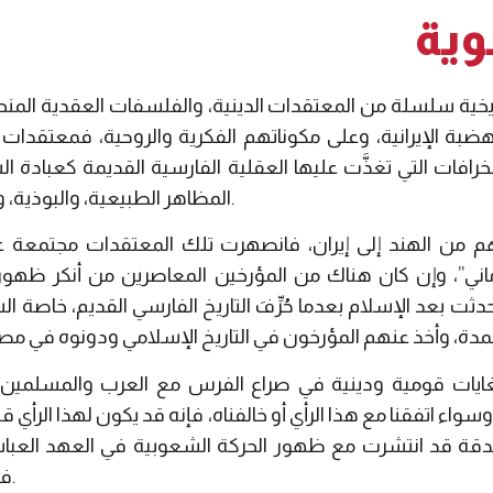
ـوية
خية سلسلة من المعتقدات الدينية، والفلسفات العقدية المنحرف
لهضبة الإيرانية، وعلى مكوناتهم الفكرية والروحية، فمعتقدا
رافات التي تغذَّت عليها العقلية الفارسية القديمة كعبادة 
المظاهر الطبيعية، والبوذية، وعبادة النار “المجوسية” وغيرها.
م من الهند إلى إيران، فانصهرت تلك المعتقدات مجتمعة 
ي”، وإن كان هناك من المؤرخين المعاصرين من أنكر ظهور مث
حدثت بعد الإسلام بعدما حُرِّفَ التاريخ الفارسي القديم، خاص
يات قومية ودينية في صراع الفرس مع العرب والمسلمين 
اء اتفقنا مع هذا الرأي أو خالفناه، فإنه قد يكون لهذا الرأي ق
لزندقة قد انتشرت مع ظهور الحركة الشعوبية في العهد العباس
فست” وهوما يدعم ذلك القول.