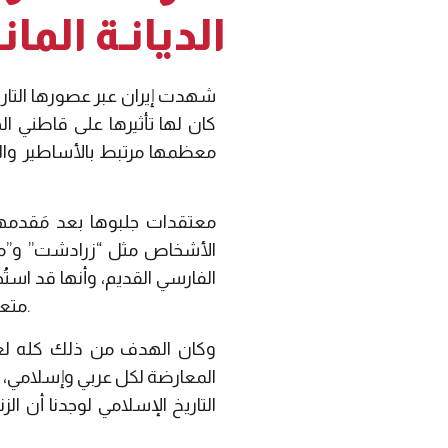
الديانـة المان
شهدت إيران عبر عصورها التاري
كان لها تأثيرها على قاطني ا
معظمها مرتبط بالأساطير والخ
معتقدات جلبوها بعد مَقدمه
الأشخاص مثل “زرادشت” و”مان
الفارسي القديم، وأنها قد استُ
متعمدة، وأخذ عنهم المؤرخون في التاريخ الإسلامي ودونوه في مصنفاتهم ونقل إلينا على عواهنه.
وكان الهدف من ذلك كله لغا
المعارضة لكل عربي وإسلامي، وسو
التاريخ الإسلامي لوجدنا أن ا