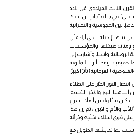
القرن الثالث الميلادي في بلاد
تاني” في ملله “ماني بن فاتك
بينها “إنجيله” الذي أراده أن
تبع ومتانة هيكلها، والمؤسسات
الرومانية وآسيا، وأشارت إلى
حقيقية، وقد تأثرت المانوية
تصار النور الخيّر على الظلام
 أحدهما النور والآخر الظلمة،
كان نقيًّا وليس أهلاً للصراع
لأب والأم والابن”، ثم إن هذا
 سبب لها تعايشها الطويل مع