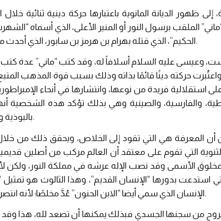
، إلى ظهور الديانة المانوية باعتبارها حركة دينية ثنائية خلال 
 الملقب برسول النور أو المنير الأعلى، الذي أسماه “الشهرس
الحكيم”، الذي قتله بهرام بن هرمز بن سابور، الذي أحدث مذهبًا بين المجوسية والنصرانية.
دشت، وعيسى عليه السلام أسلافاً له، وقد كتب “ماني” عدة كتب من 
ة، واعتُبرت حركته دينًا قائمًا بذاته وذلك بسبب قوة المذهب الم
 استقلالية فريدة من نوعها، وانتشارها في أنحاء الإمبراطورية 
طية، والفارسية، والصينية وهي بذلك تؤكد هذه الشخصية أنها 
بالبوذية والغنوصية (العِرفانية) تأثرًا كبيرًا.
ون أن المعرفة هي التي تقود إلى الخلاص، ويحقق ذلك من خلال ان
الثنوية التي تقوم على معتقد أن العالم مركب من أصلين قديمين
مخلوق الأسمى وقد نصب الإله عرشه في مملكة النور، ولكن لأنه 
تي استدعت بدورها “الإنسان القديم”، وهذا الثالوث هو تمثيل “ل
الإنسان الذي سمي أيضا “الابن الحنون” عُدَّ مخلصًا؛ لأنه انتصر على قوى الظلام بجَلَدِهِ وجُرْأته.
الروح من سجنها الجسدي فبذلك يمكنها أن تصعد لله، هذا وقد