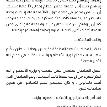
إعدامه لإبراهيم باشا (حوالى 30 عاما) فإنها لا تقارن بما حققه
إبراهيم باشا أثناء خدمته كصدر اعظم (حوالى 13 عاما).ويشتهر
أن سليمان قد غزا في عهده حوالى 360 قلعة قام إبراهيم وحده
بالانتصار على نصفها كأكبر قائد عسكري من حيث عدد معاركه ،
كما أن إبراهيم شارك السلطان في غزوه لعدة قلاع أخرى. وكان
له عده أهداف أخرى كانت لتتم لولا إعدامه أهمها غزو إيطاليا .
وكانت المكافئة ……
بعض المصادر التاريخية الموثوقة ذكرت ان زوجة السلطان – خُرم
– هي سبب اعدام الوزير الأعظم و والسبب كذلك في اعدام ابنه
الأمير مصطفى .
فهل السلطان سليمان يقتل صديقه و وزيره الأعظم و ابنه
البكر لافتراء من زوجته مهما كانت أسبابها . وهو السلطان الذي
لُقب بالقانوني ، و كان يستشير شيخ الاسلام في فتاوى
سلطانية كثيرة ،
لقد أمر بالاعدام للوزير الأعظم – صهره- وابنه .
ديدن اعتادوا عليه !!!! ولا للتعجب ….