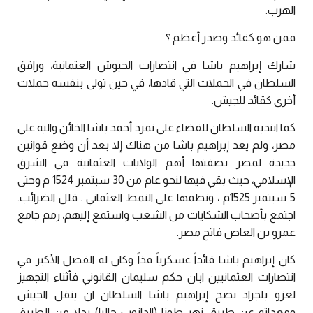
الهرب.
فمن هو كقائد وصدر أعظم ؟
شارك إبراهيم باشا في انتصارات الجيوش العثمانية، ورافق
السلطان في الحملات التي قادها، في حين تولى بنفسه حملات
أخرى كقائد للجيش.
كما انتدبه السلطان للقضاء على تمرد أحمد باشا الخائن واليه على
مصر، ولم يعد إبراهيم باشا من هناك إلا بعد أن وضع قوانين
جديدة لمصر بصفتها أهم الولايات العثمانية في الشرق
الإسلامي، حيث بقي فيها لنحو عام من 30 سبتمبر 1524 م وحتى
5 سبتمبر 1525م ، ونظمها على النمط العثماني . قلل الضرائب.
اجتمع بأصحاب الشكايات من الشعب واستمع إليهم، رمم جامع
عمرو بن العاص فاتح مصر.
كان إبراهيم باشا قائداً عسكرياً فذاً وكان له الفضل الأكبر في
انتصارات العثمانيين ابان حكم سليمان القانوني فأثناء التجهيز
لغزو بلجراد نصح إبراهيم باشا السلطان ان ينقل الجيش
ومعداته عن طريق نهر طونا (الدانوب حاليا) بدلا من الطريق