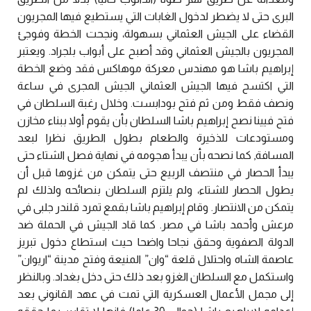
البرى حتى لا يضطر لدخول الغابات التي يستطيع فيها المجريون
القضاء على الجيش العثماني بسهولة، ونجحت الخطة وفوجئ
المجريون بالجيش العثماني وقد أصبح على أبواب بلجراد. ويعتبر
إبراهيم باشا هو مهندس معركة موهاكس فقد وضع الخطة
التي اكتسح فيها الجيش العثماني الجيش المجرى في ساعة
ونصف فقط ومن ثم فتح بودابست. وخلال رغبة السلطان في
فتح فيينا نصح إبراهيم باشا السلطان بأن يقوم أولا ببناء مخازن
ومستودعات للذخيرة والطعام بطول الطريق نظرا لبعد
المسافة, كما نصحه بأن يبدأ هجومه في نهاية فصل الشتاء حتى
يبدأ الحصار في منتصف الربيع حتى يتمكن من غزوها قبل أن
يطول الحصار للشتاء، ولم يلتزم السلطان بنصائحه ولذلك لم
يتمكن من الانتصار. وقام إبراهيم باشا بقمع تمرد قلندر جلبى في
مرعش وأحمد باشا في مصر. كما قاد الجيش في الحملة ضد
الدولة الصفوية وحقق نجاحا واضحا حيث استطاع دخول تبريز
عاصمة الشاه واحتلال قلعة “وان” المنيعة وفتح مدينة “اريوان”
واستكمل مع السلطان الغزو بعد ذلك حتى دخل بغداد. وبالنظر
إلى مجمل الأعمال العسكرية التي تمت في عهد القانوني بعد