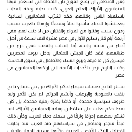
ومن المنطقي أن يقنع المؤرخ بأن اللحظة التي استعمر فيها
العثمانيون الأتراك العالم العربي، كانت بداية رفقة العذاب
باستعباد الناس وقتلهم، فقد تشرّب العثمانيون السادية،
وتعطشوا للدماء، فأخذوا قتلًا وسفكًا وإرهابًا بالعرب بسبب
ودون سبب، وقتلوا من العوام والفتيان من لا ذنب لهم، ففي
أربعة أيام قتل سليم الأول في مصر عشرة آلاف نسمة من أهل
أحياء في مدينة واحدة، أما السلب والنهب فهي جزء من
طبائعهم، فقد كان الجيش العثماني يدخل بيوت المصريين
فيسرق كل ما فيها، ويبيع النساء والأطفال في سوق النخاسة،
وكتب التاريخ تزخر بالأحداث الأليمة التي ارتكبها العثمانيون في
مصر.
سطر التاريخ صفحات سوداء لحكم الأتراك من بني عثمان؛ تاريخ
ينفث بالعبودية والإرهاب وأبشع الجرائم، لم يكن الأمر وليد
ظروف سياسية محددة، أو خاصًا بفترة زمنية محددة، بل كان
نمط حكم يغلب على سلاطين وقادة العثمانيين الأتراك، لقد
تشبّع بعضهم إجرامًا ونزقًا في سفك دماء العرب، وكأن ذلك
مبدأ متجذر ومتأصل في سياساتهم ضد العرب منذ بدايات
الاحتلال التركي للأراضي العربية، وكأنها مسيرة للدمار والخراب