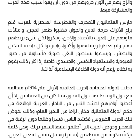
والزج بهم في أتون حروبهم من دون أن يعوا سبب هذه الحرب
والمشاركة فيها.
مارس العثمانيون التعجرف والغطرسة العنصرية للعرب؛ فلم
يراعِ الأتراك حرمة الدين والجوار، فقلبوا ظهر المجن، وامتلأت
قلوبهم على العرب بالأحقاد والإحن، وتنكروا لكل شيء يربطهم
بهم، ولم يعطوا وإنما نهبوا وأكْدوا، واخترعوا كل داهية للتنكيل
والبطش، ورسموا بساطور البغي صورة مأساوية من صور
العبودية والاستعباد النفسي والجسدي، خاصة إذا كان ذلك يقوم
به نظام يزعم أنه دولة الخلافة الإسلامية آنذاك!.
دخلت الدولة العثمانية الحرب العالمية الأولى عام 1914م متحالفة
مع دول الوسط ضد دول المحور، فما كان من العثمانيين إلا أن
أعطوا أوامرهم لحشد الناس من البلدان العربية الواقعة في
حكم الدولة العثمانية، فكان لزاما من النفير العام؛ وذلك لخوض
تلك الحرب الضروس فحُشد الناس قسرا وظلما دون الرغبة في
التهجير وخوض الحرب التي أطلقوا عليها السفر برلك. وهي كلمةٌ
تركيةٌ مكونةٌ من مقطعين (سفر) وتحمل نفس المعنى العربي،