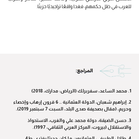
للعرب في ظل حكمهم، فغدا واقعًا تراجيديًا حزينًا.
1. محمد الساعد، سفربرلك (الرياض: مدارك، 2018)
2. إبراهيم شعبان، الدولة العثمانية .. 6 قرون إرهاب وإخصاء
وحريم، (مقال بصحيفة صدى البلد، السبت 7 سبتمبر 2019).
3. حسن الضيقة، دولة محمد علي والغرب، الاستحواذ
والاستقلال (بيروت: المركز العربي الثقافي، 1997).
4. طلال الطريفي، العثمانيون ما كان حديثا يفترى، ط4