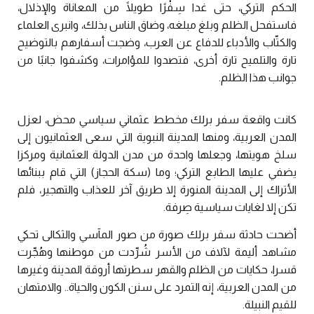
الحكم التركي، حتى غدا سِفْرًا طويلًا من المعاناة والإذلال،
فاستفحل الظلم وبلغ مبلغه، وضاق الناس بذلك، وانبرى العلماء
والكتّاب والأدباء للدفاع عن العرب، وضجت أسفارهم بالتوضيح
تارة والتلميح تارة أخرى، فتصدوا للمؤامرات، وكشفوا جانبًا من
جوانب هذا الظلم.
كانت واقعة سفر برلك مخطط عثماني سياسي محض، لعزل
المدن العربية، ومنها المدينة النبوية التي سعى العثمانيون إلى
سلخ هويتها، وجعلها واحدة من مدن الدولة العثمانية ومركزا
يضفي عليها الطابع التركي؛ وما (سكة الحجاز) التي قام ببنائها
الأتراك إلى المدينة المنورة إلا طريق آخر للعذاب والتهجير، فلم
تكن إلا لغايات سياسية صِرفة.
أضحت حادثة سفر برلك صورة من صور المآسي والثكالى تحكي
مشاهد أليمة لآلاف من الأسر شُرِّدت من موطنها وهُجِّرت
قسرا، حكايات من الظلم والقهر سطرتها أروقة المدينة وغيرها
من المدن العربية، إنه التمرد على سنن الكون والحياة.. والامتهان
للقيم النبيلة.