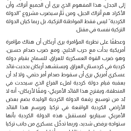
إلى الجدل، هذا المفهوم الذي يرى أن الجميع أتراك، وأن
الأكراد هم أتراك الجبل، ومن ثَمَّ سيضرب مشروع “الدولة
الكردية” ليس فقط المواطنة التركية، بل ربما كيان الدولة
التركية نفسه في مقتل.
وعطفًا على نظرية المؤامرة يرى أربكان أن هناك مؤامرة
أمريكية بدأت مع حرب الخليج، ومع ضرب صدام حسين،
وهو ضرب القوة العسكرية للعراق، للسماح بقيام دولة
كردية في كردستان العراق. ويستشهد أربكان بحديث قائد
عسكري أمريكي يرى أن سقوط صدام أمر حتمي، ولا بُد أن
يعقبه قيام دولة كردية لملء الفراغ الذي سيحدث في
المنطقة، ويقترح هذا القائد الأمريكي- وفقًا لأربكان- أنه لا
بُد من توسيع رقعة الدولة الكردية الوليدة بضم بعض
الأراضي الكردية الواقعة في تركيا. ويرسم هذا القائد
الأمريكي سيناريو لمستقبل هذه الدولة الكردية بأنها
ستواجه برفض شديد، وربما تدخُل عسكري من جانب تركيا