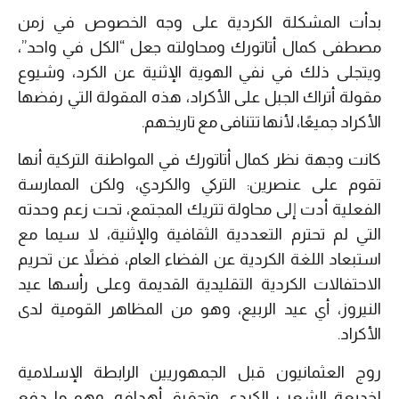
بدأت المشكلة الكردية على وجه الخصوص في زمن
مصطفى كمال أتاتورك ومحاولته جعل “الكل في واحد”،
ويتجلى ذلك في نفي الهوية الإثنية عن الكرد، وشيوع
مقولة أتراك الجبل على الأكراد، هذه المقولة التي رفضها
الأكراد جميعًا، لأنها تتنافى مع تاريخهم.
كانت وجهة نظر كمال أتاتورك في المواطنة التركية أنها
تقوم على عنصرين: التركي والكردي، ولكن الممارسة
الفعلية أدت إلى محاولة تتريك المجتمع، تحت زعم وحدته
التي لم تحترم التعددية الثقافية والإثنية، لا سيما مع
استبعاد اللغة الكردية عن الفضاء العام، فضلاً عن تحريم
الاحتفالات الكردية التقليدية القديمة وعلى رأسها عيد
النيروز، أي عيد الربيع، وهو من المظاهر القومية لدى
الأكراد.
روج العثمانيون قبل الجمهوريين الرابطة الإسلامية
لخديعة الشعب الكردي وتحقيق أهدافه. وهو ما دفع