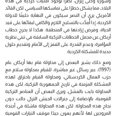
وسوريا وحتى إيران، نظرًا لوجود أقليات كردية في هذه
البلاد، مما يشكل خطرًا على تماسكها السياسي. لكن القائد
الأمريكي يرى أن النصر سيكون في النهاية حليفًا للدولة
الكردية، إذا أُمِدَّت بالتسليح اللازم والكافي لبقائها على قيد
الحياة، وفرض إرادتها في المنطقة. هكذا لا يخرج خطاب
أربكان عن مجمل الخطابات التركية السابقة في تبني نظرية
المؤامرة، وعدم القدرة على القفز إلى الأمام وتقديم حلول
جديدة للمشكلة الكردية.
ومع ذلك يشير البعض إلى محاولة قام بها أربكان عام
(1997)، عبر رسائل غير مباشرة، للقيام بمحاولة سلام مع
حزب العمال الكردستاني، ومحاولة القيام باختراق لهذه
المشكلة المزمنة في تاريخ الجمهورية التركية، لكن هذه
المحاولة باءت بالفشل، ويرى البعض أن العناصر التركية
القومية، بالإضافة إلى جنرالات الجيش التركي حالت دون
نجاح هذه المحاولة. لكن هذه المحاولة فاشلة في أجندة
المروجين لها؛ لأنهم يعون جيدًا موقف التيارات القومية