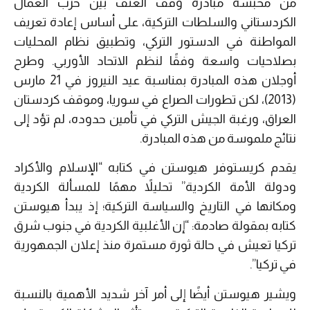
من محبسه مبادرة وقف العنف بين حزب العمال
الكردستاني والسلطات التركية، على أساس إعادة تعريف
المواطنة في الدستور التركي، وتطبيق نظام المحليات
بصلاحيات واسعة وفقًا لنظم الاتحاد الأوربي. وطرح
أوجلان هذه المبادرة بمناسبة عيد النيروز في 21 مارس
(2013)، لكن تطورات الصراع في سوريا، وموقف كردستان
العراق، ورغبة الجيش التركي في تأمين حدوده، لم تؤد إلى
نتائج ملموسة من هذه المبادرة.
يقدم كريستوفر هيوستن في كتابه “الإسلام والأكراد
ودولة الأمة الكردية” تحليلاً مهمًا للمسألة الكردية
ومكانها في التاريخ والسياسة التركية؛ إذ يبدأ هيوستن
كتابه بمقولة صادمة: “إن الأغلبية الكردية في جنوب شرق
تركيا تعيش في حالة ثورة مستمرة منذ إعلان الجمهورية
في تركيا”.
ويشير هيوستن أيضًا إلى أمر آخر شديد الأهمية بالنسبة