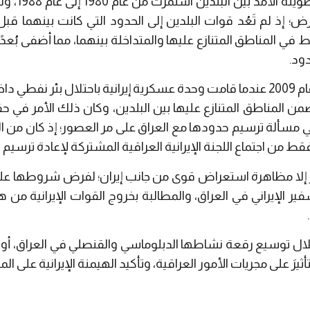
ذلك إلى اندل
 إذ لم تَعُد قوات البلدين إلى الحدود التي كانت بينهما قبل 
 المناطق المتنازع عليها والمتداخلة بينهما، مما أضفى بُعدًا اقتص
دود.
وبالفعل تجدَّد نزاع الحدود في عام 2009 عندما قامت وحدة عسكرية إيرانية باحتلا
 ضمن المناطق المتنازع عليها بين البلدين، وكان ذلك الأمر في 
 في مسألة ترسيم حدودها مع العراق على مر العصور؛ إذ كان من ال
من اجتماع اللجنة الإيرانية العراقية المشتركة لإعادة ترسيم ال
ر إلا مظاهرة استعراض قوى من جانب إيران؛ لفرض شروطها على 
فير الإيراني في العراق، والمطالبة بخروج القوات الإيرانية من
خلال توسيع رقعة نشاطها الدبلوماسي والقنصلي في العراق، أو حت
ثيرَ على مجريات الأمور العراقية، وتأكيد الهيمنة الإيرانية على ال