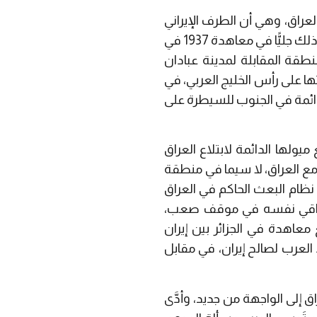
لعراق، وهي أن الطرف الإيراني
كان دائمًا هو الأقوى، وهو الذي يفرض شروطه ويتجبر على العراق في هذا الشأن، وربما يظهر ذلك جليًّا في معاهدة 1937 في
طقة المقابلة لمدينة عبادان
ها على رأس الخليج العربي، في
الدائمة في الجنوب للسيطرة على
يولها الدائمة لابتلاع العراق
مع العراق، لا سيما في منطقة
ظام البعث الحاكم في العراق
العراقي نفسه في موقف صعب،
معاهدة في الجزائر بين إيران
ي شط العرب لصالح إيران، في مقابل
دود بين إيران والعراق إلى الواجهة من جديد، وأدَّى