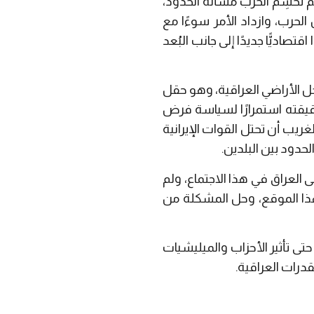
اع حرب شرسة وطويلة الأمد بين البلدين استمرت من عام 1980 إلى عام 1988، ولم تَحسِم الحرب مسألة الحدود،
الحرب، وازداد الأمر سوءًا مع
اديًّا جديدًا إلى جانب البُعد
ل بئر نفطي داخل الأراضي العراقية، وهو حقل
حقيقته استمرارًا لسياسة فرض
غريب أن تحتل القوات الإيرانية
حدود بين البلدين.
العراق في هذا الاجتماع، ولم
 هذا الموقع، وحل المشكلة من
ى تأثير الأحزاب والميليشيات
مقدرات العراقية.