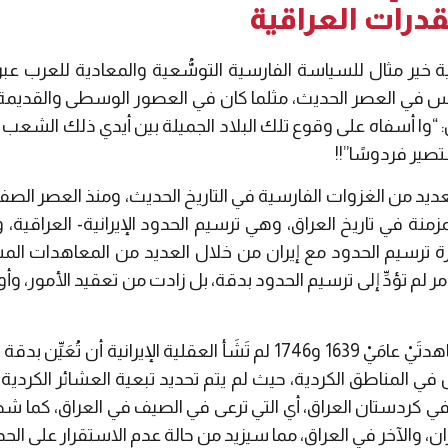
قدرات العراقية
قية خير مثال للسياسة الفارسية التوسُّعية والمعادية للعرب عبر 
فرس في العصر الحديث، مثلما كان في العصور الوسطى والقديم
ا أسفاه على وقوع تلك البلاد الجميلة بين أيدي ذلك الشعب -العر
تصير فردوسًا”!!
لعديد من الغزوات الفارسية في التاريخ الحديث، ومنذ العصر الصف
منة في تاريخ العراق، وهي ترسيم الحدود الإيرانية- العراقية
يرة ترسيم الحدود مع إيران من خلال العديد من المعاهدات ال
لم تؤدِّ إلى ترسيم الحدود بدقة، بل زادت من تعقيد الأمور، وأور
ويرى عبد العزيز نوار أنه عبر معاهدتَيْ عامَيْ 1639 و1746 لم تَشَأ العقلية ا
 المناطق الكردية، حيث لم يتم تحديد تبعية العشائر الكردية الش
ة في كردستان العراق، أي التي ترعى في الصيف في العراق، كم
، والآخر في العراق، مما سيزيد من حالة عدم الاستقرار على الحدو