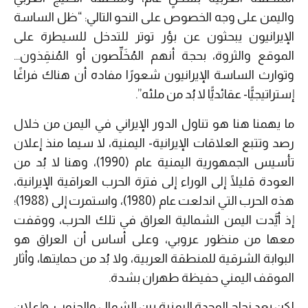
واليمن على وجه الخصوص على النحو التالي: “ظل الساسة
الإيرانيون يبحثون عن بؤر توتر للتدخل للسيطرة على
الموقع والثروة، بحجة أنهم المُخَلِّصون أو المُنقِذون…
وتوارث الساسة الإيرانيون شعورًا مفاده أن هناك فراغًا
إستراتيجيًّا- عقائديًّا لا بُد من ملئه”.
ما يهمنا هنا هو تناول الدور الإيراني في اليمن من خلال
رصد وتتبع العلاقات الإيرانية- اليمنية، لا سيما منذ إعلان
تأسيس الجمهورية اليمنية عام (1990)، وهنا لا بُد من
العودة قليلًا إلى الوراء إلى فترة الحرب العراقية الإيرانية،
هذه الحرب التي اندلعت عام (1980)، واستمرت إلى (1988)؛
إذ أيَّدت اليمن الشمالية العراق في تلك الحرب، ووقفت
معها من منظور عروبي، وعلى أساس أن العراق هو
البوابة الشرقية للمنطقة العربية، ولا بُد من حمايتها، وأثار
الموقف اليمني حفيظة طهران بشدة.
لكن بعد نجاح الوحدة اليمنية بين الشمال والجنوب، وإعلان