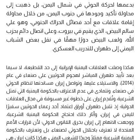
بدعمها لحركة الحوثي في شمال اليمن، بل ذهبت إلى
محاولة تأكيد وجودها في جنوب اليمن، من خلال محاولة
إقامة علاقات مع أحد فصائل الحراك الجنوبي، وهو علي
سالم البيض، الذي يقيم في بيروت، وعلى اتصال دائم بحزب
الله، ولعب البيض دورًا مهمًّا في نقل بعض الشباب
اليمني إلى طهران للتدريب العسكري.
هكذا وصلت العلاقات اليمنية الإيرانية إلى حد القطيعة، لا سيما
بعد تأييد طهران المباشر لهجوم الحوثيين على صنعاء في عام
(2014)، والاستيلاء عليها، وتواصل إيران مساندتها لنظام الحوثي
في صنعاء، وتتمادى في عدم الاعتراف بالحكومة اليمنية التي تمثل
الشرعية، وتُقدِم إيران على خطوة غير مسبوقة في مجال العلاقات
الدولية؛ إذ تقبل طهران أوراق اعتماد أحد زعماء الحوثيين سفيرًا
لليمن في إيران، وأثار ذلك احتجاج الحكومة اليمنية الشرعية،
ووجهت الاتهام إلى إيران بخرق القانون الدولي؛ لأن قرارات الأمم
المتحدة لا تعترف باحتلال الحوثي لصنعاء، بل وتعترف بالحكومة
اليمنية الشرعية ممثلًا وحيدًا للشعب اليمني، هكذا كانت إيران هي