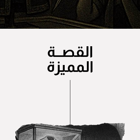
القصــة
المميزة