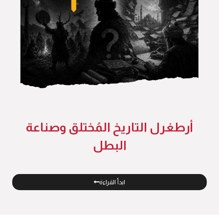
أرطغرل التاريخ المُختلق وصناعة
البطل
ابدأ القراءة