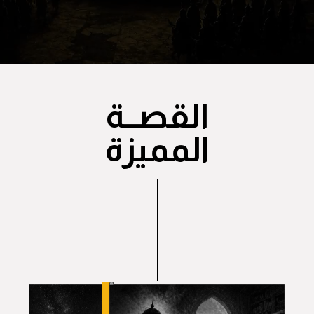
القصــة
المميزة