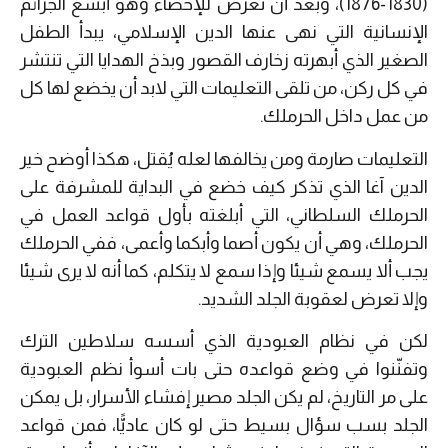
(1830-1876)، وبعد أن تعرض للإخصاء وهو أبشع الجرائم
الإنسانية التي نهى عنها الدين الإسلامي، يبدأ الطفل
الصغير الذي أبهرته زخارف القصور وبذخ الهدايا التي تنتشر
في كل ركن، من تلقى التعليمات التي لابد أن يخضع لها كل
من عمل داخل الحرملك.
التعليمات صارمة ومن يخالفها لعله يُقتل، هكذا أوضح خير
الدين آغا الذي تذكر كيف خضع في البداية للمشرفة على
الحرملك السلطاني، التي أبلغته بأول قواعد العمل في
الحرملك، وهي أن يكون أصما وأبكما وأعمى، ففي الحرملك
يجب ألا يسمع شيئا وإذا سمع لا يتكلم، كما أنه لا يرى شيئا
وإلا تعرض لعقوبة الجلد الشديد.
لكن في نظام العبودية الذي أسسه سلاطين الترك
وتفنّنوا في وضع قواعده حتى بات أسوأ نظم العبودية
على مر التاريخ، لم يكن الجلد مصير إفشاء الأسرار، بل يمكن
الجلد بسب سؤال بسيط حتى لو كان عاديًّا، فمن قواعد