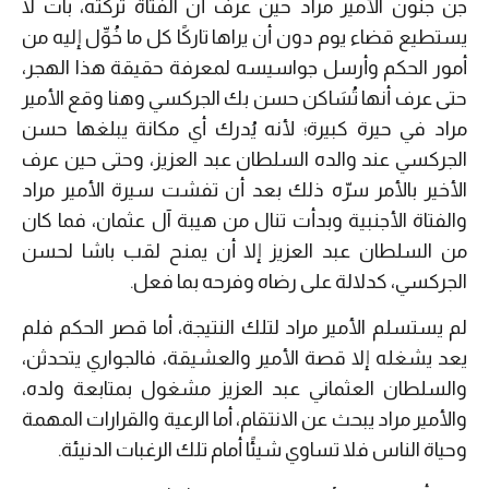
جن جنون الأمير مراد حين عرف أن الفتاة تركته، بات لا
يستطيع قضاء يوم دون أن يراها تاركًا كل ما خُوِّل إليه من
أمور الحكم وأرسل جواسيسه لمعرفة حقيقة هذا الهجر،
حتى عرف أنها تُسَاكن حسن بك الجركسي وهنا وقع الأمير
مراد في حيرة كبيرة؛ لأنه يُدرك أي مكانة يبلغها حسن
الجركسي عند والده السلطان عبد العزيز، وحتى حين عرف
الأخير بالأمر سرّه ذلك بعد أن تفشت سيرة الأمير مراد
والفتاة الأجنبية وبدأت تنال من هيبة آل عثمان، فما كان
من السلطان عبد العزيز إلا أن يمنح لقب باشا لحسن
الجركسي، كدلالة على رضاه وفرحه بما فعل.
لم يستسلم الأمير مراد لتلك النتيجة، أما قصر الحكم فلم
يعد يشغله إلا قصة الأمير والعشيقة، فالجواري يتحدثن،
والسلطان العثماني عبد العزيز مشغول بمتابعة ولده،
والأمير مراد يبحث عن الانتقام، أما الرعية والقرارات المهمة
وحياة الناس فلا تساوي شيئًا أمام تلك الرغبات الدنيئة.