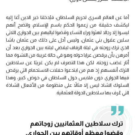
أما عن العالم السري لحريم السلطان، فيُدخلنا خير الدين آغا إليه
ليكشف حقيقة من زعموا الحكم باسم الإسلام، واتضح أنهم
ليسوا إلا رجالا لهثوا وراء النساء وقضوا لياليهم بين الجواري اللاتي
سلبن عقول بني عثمان، وليس أدل على ذلك من عثمان باشا
الذي ترك زوجته في ليلة الزفاف ليقضي ليلته بين الجواري بعد أن
أمرهن بأن يرقصن عرايا حوله وهو في حالة غريبة من النشوة مما
أثار غضب زوجته، لكن هذا التصرف لم يكن غريبًا عن سلاطين
الترك أنفسهم إذ هم من ابتدعوا حفلات الاستحمام التي يرقص
فيها الجواري دون ملابس حول السلطان في حوض كبير، وهذا
السلوك الشاذ ليس إلا مثالاً على منظومة من الأفعال الشاذة
التي عُرف بها سلاطين الدولة العثمانية.
ترك سلاطين العثمانيين زوجاتهم
وقضوا معظم أوقاتهم بين الجواري.