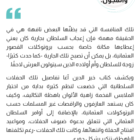
تلك المنافسة التي قد يظنّها البعض تافهة هي في
الحقيقة مهمة؛ فإن إعجاب السلطان بجارية كان يعني
إعطاءها مكانة خاصة بحسب بروتوكلات القصور
العثمانية، بل يمكن أن تصبح تلك الجارية -كما حدث كثيرًا-
زوجة للسلطان وأم أولاده الذين سيتولون العرش لاحقًا.
ويكشف كتاب خير الدين آغا تفاصيل تلك الحفلات
السلطانية التي خضعت لنظم كثيرة بداية من اختيار
الملابس الفخمة زاهية الألوان باهظة التكاليف، وكيف
كان يستعد العازفون والراقصات غير المسلمات حسب
البرتوكولات العثمانية، بالإضافة إلى أوامر السلطان
العثماني التي تتعلق بدعوة ضيوف الحفلات، ومواعيد
افتتاح الحفلة وانتهائها، وكانت تلك الحفلات -رغم تكلفتها
الباهظة- تتكرر بشكل دوري.