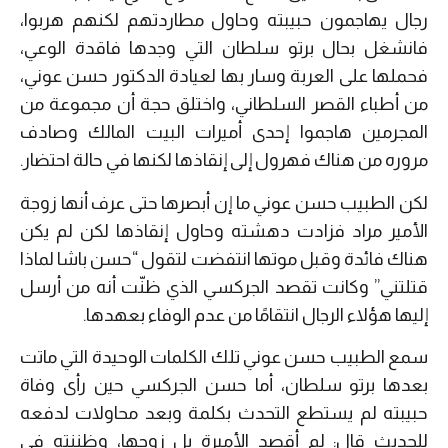
رجال يهاجمون حبيبته وحاول مطاردتهم لكنهم هربوا،
فانشغل بحال برتو سلطان التي وجدها فاقدة الوعي،
فحملها على العربة وسار بها لعيادة الدكتور حسن عوني،
من أطباء القصر السلطاني، واختلق حجة أن مجموعة من
المجرمين هاجموا إحدى أميرات البيت المالك وصادف
مروره من هناك فهرول إلى إنقاذها لكنها في حالة احتضار.
لكن الطبيب حسن عوني ما إن أبصرها حتى عرف أنها زوجة
الأمير مراد فزادت دهشته وحاول إنقاذها لكن لم يكن
هناك فائدة وقبل موتها انتفضت لتقول “حسن باشا لماذا
قتلتني” وكانت تقصد الجركسي الذي ظنّت أنه من أرسل
إليها هؤلاء الرجال انتقامًا من عدم الوفاء بعهدها.
سمع الطبيب حسن عوني تلك الكلمات الوحيدة التي ماتت
بعدها برتو سلطان، أما حسن الجركسي حين رأى وفاة
حبيبته لم يستطع التحدث بكلمة وبعد محاولات لدفعه
للحديث قال: لم أقصد الأميرة بل زوجها، وظننته في