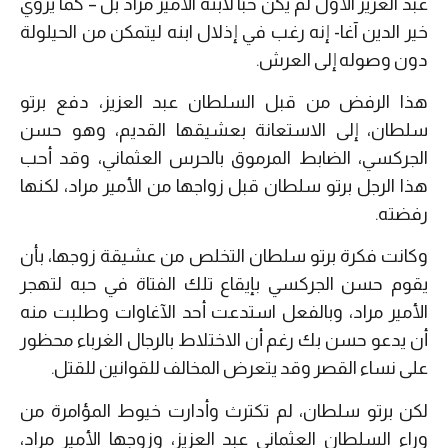
عبد العزيز الأول لم يكنّ حبًا لابنه الأمير مراد بل – كما يروي
خير الدين آغا- إنه رغب في إذلال ابنه ليتمكن من الحيلولة
دون وصوله إلى العرش.
هذا الرفض من قبل السلطان عبد العزيز، دفع برتو
سلطان، إلى الاستعانة بعشيقها القديم، وهو حسن
الجركسي، الضابط المرموق بالحرس العثماني، وقد أحب
هذا الرجل برتو سلطان قبل زواجها من الأمير مراد، لكنها
رفضته.
وكانت فكرة برتو سلطان التخلص من عشيقة زوجها، بأن
يقوم حسن الجركسي بإيقاع تلك الفتاة في حبه لتهجر
الأمير مراد، وبالفعل استدعت أحد الآغاوات وطلبت منه
أن يدعو حسن بك رغم أن الاختلاط بالرجال الغرباء محظور
على نساء القصر وقد يتعرض المخالف للقوانين للقتل.
لكن برتو سلطان، لم تكترث وأدارت خيوط المؤامرة من
وراء السلطان العثماني عبد العزيز، وزوجها الأمير مراد،