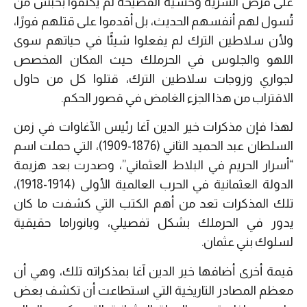
على فرض السرية وخشية الفضيحة لم يكتفوا بحبس من
تُسول لهم أنفسهم الحديث، بل أقدموا على قتلهم فورًا،
ولأن سلاطين الترك لم يفعلوا شيئًا في حياتهم سوى
اللهو والجلوس في الحرملك حيث المكان المخصص
لجواري وزوجات سلاطين الترك، قتلوا كل من حاول
الاقتراب من هذا الجزء الغامض في قصور الحكم.
لهذا فإن مذكرات خير الدين آغا رئيس الآغاوات في زمن
السلطان عبد الحميد الثاني (1876-1909)، التي حملت اسم
“أسرار الحريم في البلاط العثماني”، وصدرت بعد هزيمة
الدولة العثمانية في الحرب العالمية الأولى (1914-1918)،
تلك المذكرات تعد من أهم الكتب التي كشفت ما كان
يدور في الحرملك بشكل تفصيلي، وبانوراما حقيقية
لسلوك بني عثمان.
قيمة أخرى أضافها خير الدين آغا بمذكراته تلك، وهي أن
معظم المصادر التاريخية التي استطاعت أن تكشف بعض