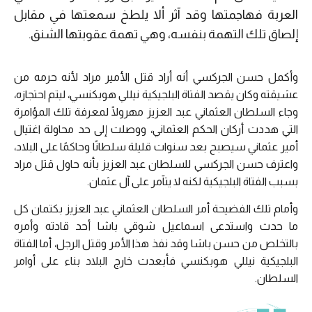
العربة فهاجمتها وقد آثر ألا يلطخ سمعتها في مقابل
إلصاق تلك التهمة بنفسه، وهي تهمة عقوبتها الشنق.
وأكمل حسن الجركسي أنه أراد قتل الأمير مراد لأنه حرمه من
عشيقته وكان يقصد الفتاة البلجيكية نيللي هوبكنسي، ليتم احتجازه،
وجاء السلطان العثماني عبد العزيز مهرولًا لمعرفة تلك المؤامرة
التي هددت أركان الحكم العثماني، ووصلت إلى حد محاولة اغتيال
أمير عثماني سيصبح بعد سنوات قليلة سلطانًا وحاكمًا على البلاد،
واعترف حسن الجركسي للسلطان عبد العزيز بأنه حاول قتل مراد
بسبب الفتاة البلجيكية لكنه لا يتآمر على آل عثمان.
وأمام تلك الفضيحة أمر السلطان العثماني عبد العزيز بكتمان كل
ما حدث واستدعى اسماعيل شوقي باشا أحد قادته وأمره
بالتخلص من حسن باشا وقد نفذ هذا الأمر وقتل الرجل، أما الفتاة
البلجيكية نيللي هوبكنسي فأبعدت خارج البلاد بناء على أوامر
السلطان.