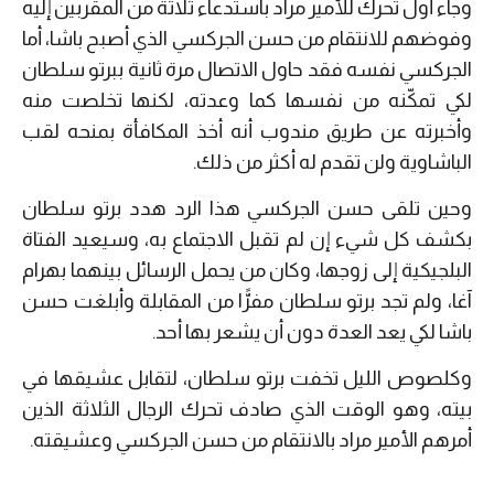
وجاء أول تحرك للأمير مراد باستدعاء ثلاثة من المقربين إليه
وفوضهم للانتقام من حسن الجركسي الذي أصبح باشا، أما
الجركسي نفسه فقد حاول الاتصال مرة ثانية ببرتو سلطان
لكي تمكّنه من نفسها كما وعدته، لكنها تخلصت منه
وأخبرته عن طريق مندوب أنه أخذ المكافأة بمنحه لقب
الباشاوية ولن تقدم له أكثر من ذلك.
وحين تلقى حسن الجركسي هذا الرد هدد برتو سلطان
بكشف كل شيء إن لم تقبل الاجتماع به، وسيعيد الفتاة
البلجيكية إلى زوجها، وكان من يحمل الرسائل بينهما بهرام
آغا، ولم تجد برتو سلطان مفرًّا من المقابلة وأبلغت حسن
باشا لكي يعد العدة دون أن يشعر بها أحد.
وكلصوص الليل تخفت برتو سلطان، لتقابل عشيقها في
بيته، وهو الوقت الذي صادف تحرك الرجال الثلاثة الذين
أمرهم الأمير مراد بالانتقام من حسن الجركسي وعشيقته.