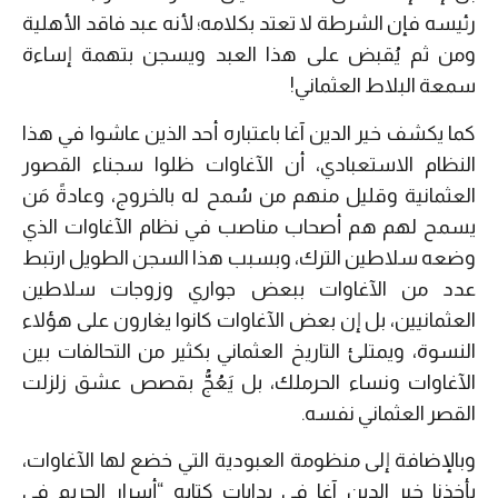
رئيسه فإن الشرطة لا تعتد بكلامه؛ لأنه عبد فاقد الأهلية
ومن ثم يُقبض على هذا العبد ويسجن بتهمة إساءة
سمعة البلاط العثماني!
كما يكشف خير الدين آغا باعتباره أحد الذين عاشوا في هذا
النظام الاستعبادي، أن الآغاوات ظلوا سجناء القصور
العثمانية وقليل منهم من سُمح له بالخروج، وعادةً مَن
يسمح لهم هم أصحاب مناصب في نظام الآغاوات الذي
وضعه سلاطين الترك، وبسبب هذا السجن الطويل ارتبط
عدد من الآغاوات ببعض جواري وزوجات سلاطين
العثمانيين، بل إن بعض الآغاوات كانوا يغارون على هؤلاء
النسوة، ويمتلئ التاريخ العثماني بكثير من التحالفات بين
الآغاوات ونساء الحرملك، بل يَعُجُّ بقصص عشق زلزلت
القصر العثماني نفسه.
وبالإضافة إلى منظومة العبودية التي خضع لها الآغاوات،
يأخذنا خير الدين آغا في بدايات كتابه “أسرار الحريم في