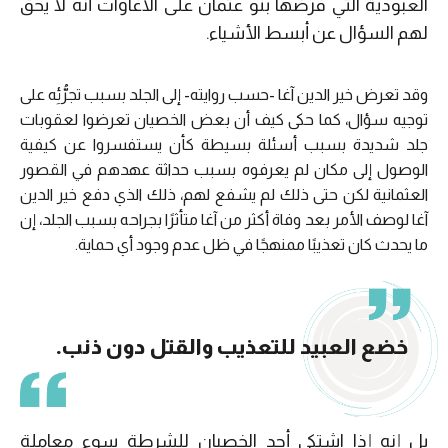
العبودية التي فرضها بنو عثمان على الآغاوات أنه لا يحق
لهم السؤال عن أبسط الأشياء.
وقد تعرض خير الدين آغا -حسب روايته- إلى الجلد بسبب تجرُّئِه على
توجيه سؤال، كما حكى كيف أن بعض الخصيان تعرضوا لعقوبات
جلد شديدة بسبب أسئلة بسيطة كأن يستفسروا عن كيفية
الوصول إلى مكان لم يعرفوه بسبب حداثة عهدهم في القصور
العثمانية لكن حتى ذلك لم يشفع لهم، ذلك الذي دفع خير الدين
آغا لوصف الأمر بعد وفاة أكثر من آغا متأثرًا بجراحه بسبب الجلد، إن
ما يحدث كان تعذيبًا ممنهجًا في ظل عدم وجود أي حماية.
خضع العبيد للتعذيب والقتل دون ذنب.
بل إنه إذا اشتكى أحد الخصيان للشرطة سوء معاملة