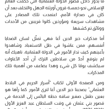
ما يدور داخل قصور الدولة العثمانية التي حكمت العالم
الإسلامي نحو خمسة قرون أورثته الجهل والتخلف بعد أن
كان في صدارة الأمم، اعتمدت تلك المصادر على
مشاهدات سريعة ومؤرخين كانوا قريبين من الأحداث
ووثائق تم كشفها.
أما مذكرات خير الدين آغا فهي تمثّل لسان الضحايا
أنفسهم، ممن عاشوا في ظل الاستعباد وشاهدوا
بأعينهم كيف تدار الأمور في الدولة العثمانية، ناهيك أنه
لم يتوقع أحدٌ من سلاطين الترك أن أحد الآغاوات
سيكشف يومًا كل شيء وهذا يضاعف من أهمية تلك
المذكرات.
ومن الصفحة الأولى لكتاب “أسرار الحريم في البلاط
العثماني” يصحبنا خير الدين آغا لنرى الأمور كما رآها هو
بعين طفل صغير ساقه حظه البائس إلى الخدمة في
قصور بني عثمان في وقت السلطان عبد العزيز الأول