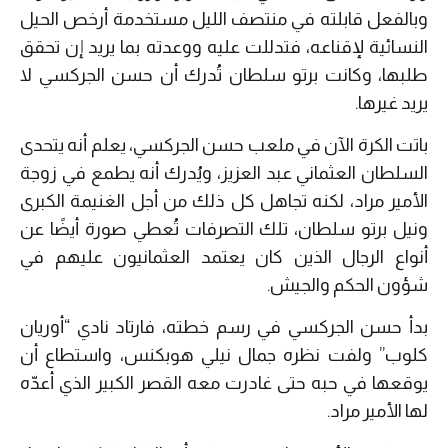
وبالفعل قابلته في منتصف الليل مستخدمة أرخص الحيل
النسائية لإقناعه، فتدللت عليه ووعدته بما يريد إن تحقق
طلبها، وكانت برتو سلطان تُدرك أن حسن الجركسي لا
يريد غيرها.
باتت الكرة الآن في ملعب حسن الجركسي، يعلم أنه يتحدى
السلطان العثماني عبد العزيز، ويُدرك أنه يطمع في زوجة
الأمير مراد، لكنه تجاهل كل ذلك من أجل الغنيمة الكبرى
ونيل برتو سلطان، تلك التصرفات تُعطي صورة أيضًا عن
أنواع الرجال الذين كان يعتمد العثمانيون عليهم في
شؤون الحكم والجيش.
بدأ حسن الجركسي في رسم خطته، فارتاد نادي “أوريان
كلوب” ولفت نظره جمال نيلي هوبكنس، واستطاع أن
يوقعها في حبه حتى غادرت معه القصر الكبير الذي أعدّه
لها الأمير مراد.