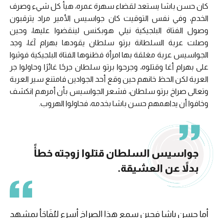
كان حسن باشا يستعد لقضاء سهرة عمره، هيأ كل شيء وصرف
الخدم، وفي نفس التوقيت كان جواسيس الأمير مراد يترقبون
وصول الفتاة البلجيكية نيلي هوبكنس لينقضوا عليها، وحين
وصلت عربة السلطانة برتو سلطان يقودها بهرام آغا، وجد
الجواسيس عربة مغلقة بها امرأة فظنوها الفتاة البلجيكية فوثبوا
على بهرام أغا وقتلوه، وجرحوا برتو سلطان جرحًا غائرًا وحاولوا جر
العربة لكن الحظ خانهم حين وقع أحد الجوادين فامتنع سير العربة
وتعالى صراخ برتو سلطان، فشعر الجواسيس بأن أمرهم انكشف
وخافوا أن يداهمهم حسن باشا بخدمه، فحاولوا الهروب.
جواسيس السلطان قتلوا زوجته خطأً
بدلاً عن العشيقة.
أما حسن باشا فحين سمع هذا الصراخ أسرع ليُفَاجَأ بمشهد