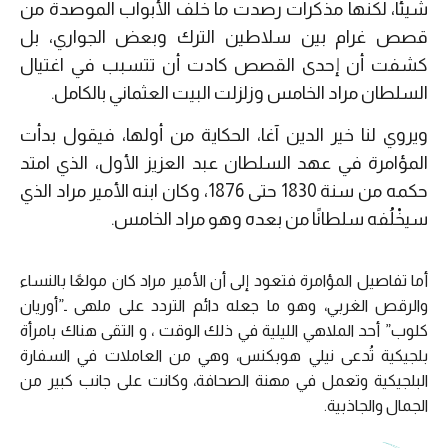
شيئًا، لكنها مذكرات رصدت ما خلف الأبواب الموصدة من
قصص غرام بين سلاطين الترك وبعض الجواري، بل
كشفت أن إحدى القصص كادت أن تتسبب في اغتيال
السلطان مراد الخامس وزلزلت البيت العثماني بالكامل.
ويروي لنا خير الدين آغا، الحكاية من أولها، فيقول بدأت
المؤامرة في عهد السلطان عبد العزيز الأول، الذي امتد
حكمه من سنة 1830 حتى 1876، وكان ابنه الأمير مراد الذي
سيخْلُفه سلطانًا من بعده وهو مراد الخامس.
أما تفاصيل المؤامرة فتعود إلى أن الأمير مراد كان مولعًا بالنساء
والرقص الغربي، وهو ما جعله دائم التردد على ملهى ـ”أوريان
كلوب” أحد الملاهي الليلية في ذلك الوقت ، و التقى هناك بامرأة
بلجيكية تُدعى نيلي هوبكنس، وهي من العاملات في السفارة
البلجيكية وتعمل في مهنة الصحافة، وكانت على جانب كبير من
الجمال والجاذبية.