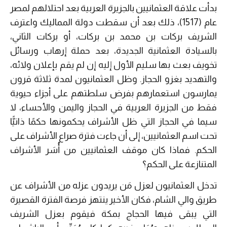
بدأت علاقة العثمانيين بالجزيرة العربية بعد احتلالهم لمصر
عام (1517)، ذلك بعد أن سقطت دولة المماليك واعترف
الشريف بركات بن محمد بن بركات، أو بركات الثاني،
بالسيادة العثمانية الجديدة، بعد حملة إرهاب ورسائل
تخويف بعث بها سليم الأول إليه إن لم يقم بإعلان ولائه،
والتهديد بغزو الحجاز. وظل العثمانيون لمدة ثلاثة قرون
يمارسون استعمارهم بفرض سلطتهم على أجزاء حيوية
فقط من الجزيرة العربية في الحجاز واليمن والأحساء، لا
سيما في الحجاز التي ظل الأشراف يحكمونها حكمًا ذاتيًّا
تحت اسم العثمانيين، إلى أن جاءت فترة صراع الأشراف على
الحكم. فماذا كان موقف العثمانيين من أُسَر الأشراف
المتنازعة على الحكم؟
تدخل العثمانيون لعزل مَن يريدون عزله من الأشراف عن
طريق والي الشام، فكان الأخير ينتهز فرصة الفترة القصيرة
التي يبقى فيها الحجاج بمكة فيقوم بعزل الشريف