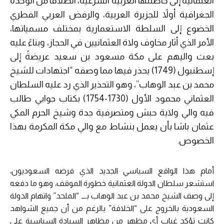
العثمانية إلى حاضنتها العربية الشرعية، انطلاقًا من الوحدة
الجغرافية أولاً للجزيرة العربية، والرفض العربي الفطري
الخضوع إلى السلطة الاستعمارية بمختلف مسمياتها،
الأمر الذي أثار مخاوف ولاة العثمانيين في الحجاز، وبناءً عليه
بعث واليهم على مكة مسعود بن سعيد عريضةً إلى
إسطنبول (1749) يحذر فيها مما وصفه “اجتهادات للشيخ
محمد بن عبد الوهاب”، وهو التحذير الذي رد عليه السلطان
العثماني محمود الأول (1730-1754) بكتاب جوابي طالب
فيه والي ولاية حبش ومتصرفية جدة وشيخ الحرم المكي
عثمان باشا بأن يعمل بنشاط مع والي مكة المكرمة بهذا
الخصوص.
أمام هذا الواقع السياسي الجديد الذي فرضه السعوديون،
استشعر سلطان الدولة العثمانية خطورة الموقف، وهو ما دفعه
إلى وصف الشيخ محمد بن عبد الوهاب بـــ “الملحد” واتهام الدولة
السعودية بالخروج على “الخلافة” بالرغم من أن جميع الشواهد
كانت تؤكد غياب أي مظهر من مظاهر السيادة السياسية على