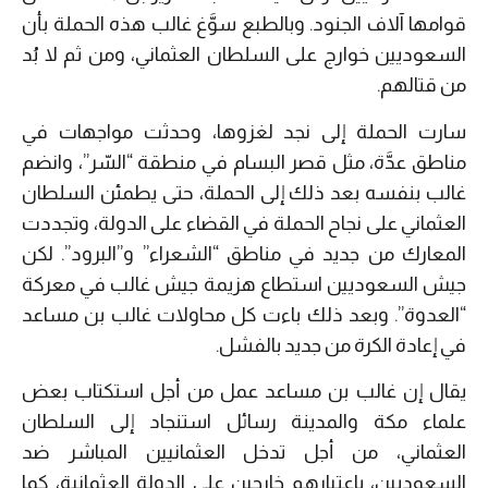
قوامها آلاف الجنود. وبالطبع سوَّغ غالب هذه الحملة بأن
السعوديين خوارج على السلطان العثماني، ومن ثم لا بُد
من قتالهم.
سارت الحملة إلى نجد لغزوها، وحدثت مواجهات في
مناطق عدَّة، مثل قصر البسام في منطقة “السّر”، وانضم
غالب بنفسه بعد ذلك إلى الحملة، حتى يطمئن السلطان
العثماني على نجاح الحملة في القضاء على الدولة، وتجددت
المعارك من جديد في مناطق “الشعراء” و”البرود”. لكن
جيش السعوديين استطاع هزيمة جيش غالب في معركة
“العدوة”. وبعد ذلك باءت كل محاولات غالب بن مساعد
في إعادة الكرة من جديد بالفشل.
يقال إن غالب بن مساعد عمل من أجل استكتاب بعض
علماء مكة والمدينة رسائل استنجاد إلى السلطان
العثماني، من أجل تدخل العثمانيين المباشر ضد
السعوديين، باعتبارهم خارجين على الدولة العثمانية، كما