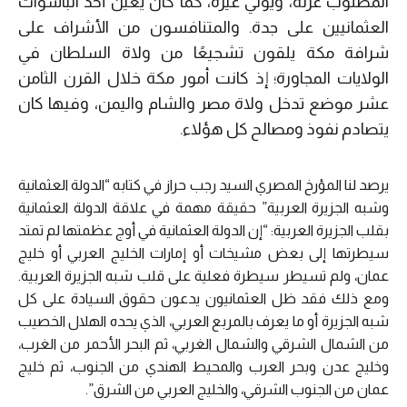
المطلوب عزله، ويُوَلي غيره، كما كان يُعَيِّن أحد الباشوات
العثمانيين على جدة. والمتنافسون من الأشراف على
شرافة مكة يلقون تشجيعًا من ولاة السلطان في
الولايات المجاورة؛ إذ كانت أمور مكة خلال القرن الثامن
عشر موضع تدخل ولاة مصر والشام واليمن، وفيها كان
يتصادم نفوذ ومصالح كل هؤلاء.
يرصد لنا المؤرخ المصري السيد رجب حراز في كتابه “الدولة العثمانية
وشبه الجزيرة العربية” حقيقة مهمة في علاقة الدولة العثمانية
بقلب الجزيرة العربية: “إن الدولة العثمانية في أوج عظمتها لم تمتد
سيطرتها إلى بعض مشيخات أو إمارات الخليج العربي أو خليج
عمان، ولم تسيطر سيطرة فعلية على قلب شبه الجزيرة العربية.
ومع ذلك فقد ظل العثمانيون يدعون حقوق السيادة على كل
شبه الجزيرة أو ما يعرف بالمربع العربي، الذي يحده الهلال الخصيب
من الشمال الشرقي والشمال الغربي، ثم البحر الأحمر من الغرب،
وخليج عدن وبحر العرب والمحيط الهندي من الجنوب، ثم خليج
عمان من الجنوب الشرقي، والخليج العربي من الشرق”.