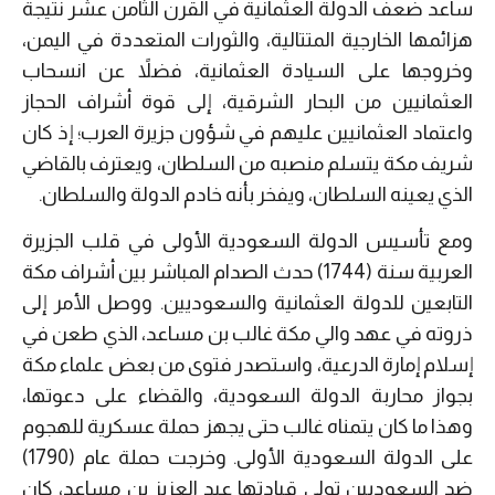
ساعد ضعف الدولة العثمانية في القرن الثامن عشر نتيجة
هزائمها الخارجية المتتالية، والثورات المتعددة في اليمن،
وخروجها على السيادة العثمانية، فضلاً عن انسحاب
العثمانيين من البحار الشرقية، إلى قوة أشراف الحجاز
واعتماد العثمانيين عليهم في شؤون جزيرة العرب؛ إذ كان
شريف مكة يتسلم منصبه من السلطان، ويعترف بالقاضي
الذي يعينه السلطان، ويفخر بأنه خادم الدولة والسلطان.
ومع تأسيس الدولة السعودية الأولى في قلب الجزيرة
العربية سنة (1744) حدث الصدام المباشر بين أشراف مكة
التابعين للدولة العثمانية والسعوديين. ووصل الأمر إلى
ذروته في عهد والي مكة غالب بن مساعد، الذي طعن في
إسلام إمارة الدرعية، واستصدر فتوى من بعض علماء مكة
بجواز محاربة الدولة السعودية، والقضاء على دعوتها،
وهذا ما كان يتمناه غالب حتى يجهز حملة عسكرية للهجوم
على الدولة السعودية الأولى. وخرجت حملة عام (1790)
ضد السعوديين تولى قيادتها عبد العزيز بن مساعد، كان