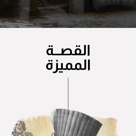
القصــة
المميزة