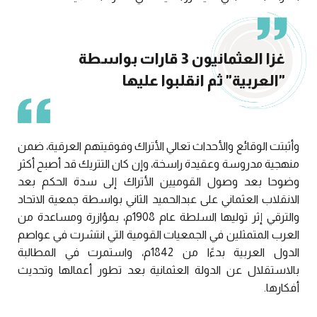
غزا العثمانيون 3 قارات بواسطة
"العربية" ثم انقلبوا عليها
وأثبتت الوقائع والأحداث تعالي الأتراك وفوقيتهم العرقية، ضمن
منهجية مدروسة وعقيدة راسخة، وإن كان التتريك قد أصبح أكثر
وضوحا بعد وصول القوميين الأتراك إلى سدة الحكم بعد
الانقلاب العثماني على عبدالحميد الثاني بواسطة جمعية الاتحاد
والترقي إثر توليها السلطة عام 1908م، بمؤازرة ومساعدة من
العرب المتمثلين في الجمعيات القومية التي انتشرت في عواصم
الدول العربية بدءًا من 1842م، واستمرت في المطالبة
بالاستقلال عن الدولة العثمانية بعد تطور أعمالها وتحديث
أفكارها.