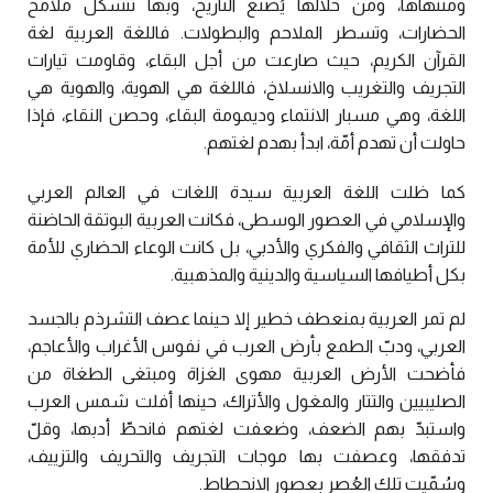
ومنتهاها، ومن خلالها يُصنع التاريخ، وبها تتشكل ملامح
الحضارات، وتسطر الملاحم والبطولات. فاللغة العربية لغة
القرآن الكريم، حيث صارعت من أجل البقاء، وقاومت تيارات
التجريف والتغريب والانسلاخ، فاللغة هي الهوية، والهوية هي
اللغة، وهي مسبار الانتماء وديمومة البقاء، وحصن النقاء، فإذا
حاولت أن تهدم أمّة، ابدأ بهدم لغتهم.
كما ظلت اللغة العربية سيدة اللغات في العالم العربي
والإسلامي في العصور الوسطى، فكانت العربية البوتقة الحاضنة
للتراث الثقافي والفكري والأدبي، بل كانت الوعاء الحضاري للأمة
بكل أطيافها السياسية والدينية والمذهبية.
لم تمر العربية بمنعطف خطير إلا حينما عصف التشرذم بالجسد
العربي، ودبّ الطمع بأرض العرب في نفوس الأغراب والأعاجم،
فأضحت الأرض العربية مهوى الغزاة ومبتغى الطغاة من
الصليبيين والتتار والمغول والأتراك، حينها أفلت شمس العرب
واستبدّ بهم الضعف، وضعفت لغتهم فانحطّ أدبها، وقلّ
تدفقها، وعصفت بها موجات التجريف والتحريف والتزييف،
وسُمّيت تلك العُصر بعصور الانحطاط.