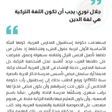
جلال نوري: يجب أن تكون اللغة التركية
هي لغة الدين
استهدفت حكومة إسطنبول المدارس العربية؛ كونها البيئة
الأساسية الأولى لتربية عقول النشء وتشكيلها، إذ يمكن من
خلالها تأصيل الجنس التركي وثقافته بسهولة وعمق، ففرضت
على طلابها العرب ترديد أناشيد تبجل الشخصية التركية، بل
تسمية المدارس حديثة الإنشاء في الدول العربية أسماء تركية،
فحينما أراد سليمان فيضي تأسيس مدرسة تذكار الحرية بالبصرة
سنة (1908م) ورفع الطلب بذلك إلى إسطنبول رأت حكومة
الاتحاديين أن تكون تحت إشرافهم وأن يكون فيضي مديرًا لها
براتب شهري، وسَمَّتْها مدرسة الاتحاد والترقي –تيمّنا باسم
الجمعية-، وأن يكون التعليم فيها باللغة التركية فقط، في هجوم
متعصب على الخصوصية الثقافية والتعليمية العربية، وقد كتب
سليمان فيضي في مذكراته مبديًا ألمه من تلك الواقعة قائلا: