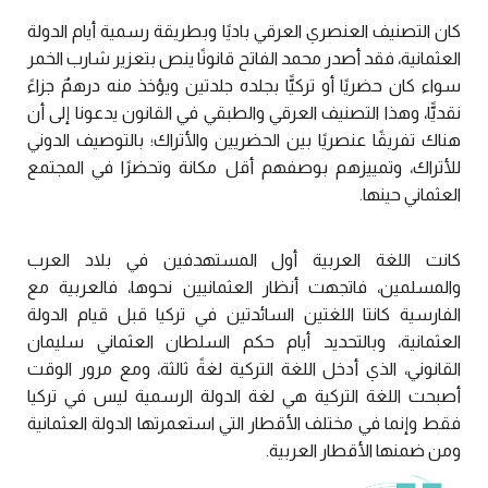
كان التصنيف العنصري العرقي باديًا وبطريقة رسمية أيام الدولة
العثمانية، فقد أصدر محمد الفاتح قانونًا ينص بتعزير شارب الخمر
سواء كان حضريًا أو تركيًّا بجلده جلدتين ويؤخذ منه درهمٌ جزاءً
نقديًّا، وهذا التصنيف العرقي والطبقي في القانون يدعونا إلى أن
هناك تفريقًا عنصريًا بين الحضريين والأتراك؛ بالتوصيف الدوني
للأتراك، وتمييزهم بوصفهم أقل مكانة وتحضرًا في المجتمع
العثماني حينها.
كانت اللغة العربية أول المستهدفين في بلاد العرب
والمسلمين، فاتجهت أنظار العثمانيين نحوها، فالعربية مع
الفارسية كانتا اللغتين السائدتين في تركيا قبل قيام الدولة
العثمانية، وبالتحديد أيام حكم السلطان العثماني سليمان
القانوني، الذي أدخل اللغة التركية لغةً ثالثة، ومع مرور الوقت
أصبحت اللغة التركية هي لغة الدولة الرسمية ليس في تركيا
فقط وإنما في مختلف الأقطار التي استعمرتها الدولة العثمانية
ومن ضمنها الأقطار العربية.