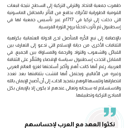
ظهرت جمعية الاتحاد والترقي التركية إلى السطح نتيجة انبعاث
القومية الطورانية للأتراك بدافع من التأثر بالمحافل الماسونية
التي دخلت إلى تركيا في 1717م عبر تأسيس جمعية لها في
إسطنبول ثم تأثرت لاحقًا بروح الثورة الفرنسية.
بالإضافة إلى نبع الكُره المتأصل لدى الدولة العثمانية بكراهية
الثقافات الأخرى، من ديانة الإسلام التي تدعو إلى التعارف بين
القبائل والشعوب والتواد والرحمة والمساواة بين الجميع، في
المقابل اتخذت إسطنبول سياسة الإقصاء والتَنَمُّر على الثقافة
العربية، رغم أنها كانت أهم وأكبر أسلحتها لغزو العالم العربي
وغيره من الأقاليم، ويحتمل أنها انتشت بثقافتها بعد تعدد
انتصاراتها وتلبسها الوهم بتمجيد الذات، إلى أن أصبح الإيمان بالله
والاستسلام له سبحانه وتعالى عندهم لا يكون إلا بالإيمان بكل
المبادئ التركية وتطبيقها.
نكثوا العهد مع العرب لإحساسهم