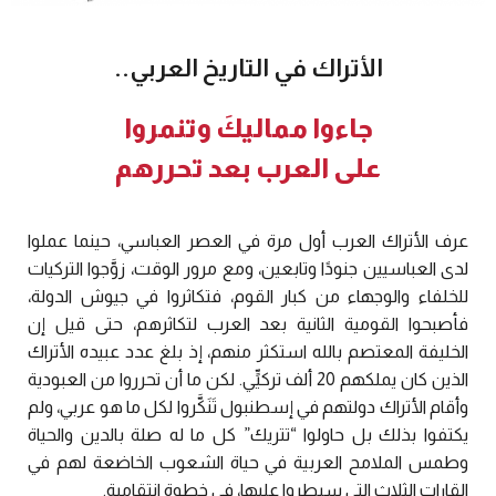
الأتراك في التاريخ العربي..
جاءوا مماليكَ وتنمروا
على العرب بعد تحررهم
عرف الأتراك العرب أول مرة في العصر العباسي، حينما عملوا
لدى العباسيين جنودًا وتابعين، ومع مرور الوقت، زوَّجوا التركيات
للخلفاء والوجهاء من كبار القوم، فتكاثروا في جيوش الدولة،
فأصبحوا القومية الثانية بعد العرب لتكاثرهم، حتى قيل إن
الخليفة المعتصم بالله استكثر منهم، إذ بلغ عدد عبيده الأتراك
الذين كان يملكهم 20 ألف تركييٍّ. لكن ما أن تحرروا من العبودية
وأقام الأتراك دولتهم في إسطنبول تَنَكَّروا لكل ما هو عربي، ولم
يكتفوا بذلك بل حاولوا “تتريك” كل ما له صلة بالدين والحياة
وطمس الملامح العربية في حياة الشعوب الخاضعة لهم في
القارات الثلاث التي سيطروا عليها، في خطوة انتقامية.