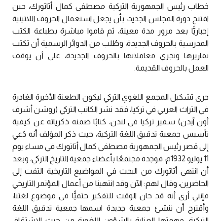
خطاب رئيس الجمهورية التركية مصطفى كمال أتاتورك، حين
افتتح دورة المجلس الجديد، بأن يجعل استعمال الحروف اللاتينية
إجباريًّا بعد مرور مدة معينة، ثم قاموا مباشرة بطباعة الكتب
المدرسية بالحروف الجديدة، وطُلب من الدوائر الرسمية أن تكتب
تقاريرها وتجري معاملاتها بالحروف الجديدة، على أن يوقف
العمل بالحروف القديمة.
جرى تشكيل المجمع اللغوي التركي ليكون الطعنة الأخيرة الغادرة
في التراث العربي في تركيا، فقد نشر الكاتب التركي (روشن أشرف
أون آيدن) سفير تركيا في لندن، كتابًا ضمنه ذكرياته عن كيفية
تأسيس جمعية تدقيق اللغة التركية، حيث ذكر المؤلف أنه دُعي
إلى قصر رئيس الجمهورية مصطفى كمال أتاتورك في مساء يوم
11 يوليو 1932م، فوجده مجتمعًا بأعضاء جمعية التاريخ التركي، وبعد
أن انتهى أتاتورك من البحث في المواضيع التاريخية التفت إلى
الحاضرين، وقال لهم: الآن وقد انتهينا من أعمال المؤتمر التاريخي
فإنني أرى أنه قد حان الوقت للتفكير حتميًّا في موضوع لغتنا،
وأقترح أن ننشئ جمعية جديدة اسمها جمعية تدقيق اللغة
التركية، مهمتها العناية بالشؤون اللغوية من حيث الاشتقاق