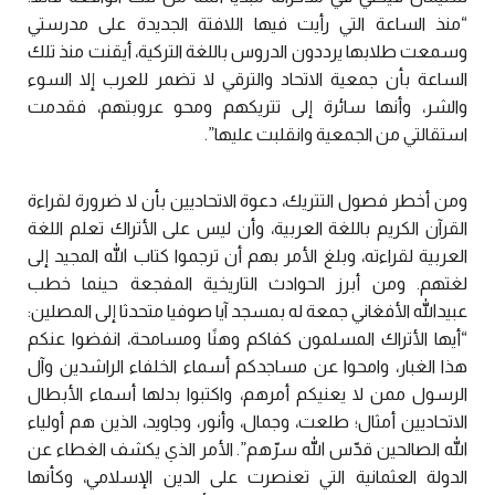
“منذ الساعة التي رأيت فيها اللافتة الجديدة على مدرستي
وسمعت طلابها يرددون الدروس باللغة التركية، أيقنت منذ تلك
الساعة بأن جمعية الاتحاد والترقي لا تضمر للعرب إلا السوء
والشر، وأنها سائرة إلى تتريكهم ومحو عروبتهم، فقدمت
استقالتي من الجمعية وانقلبت عليها”.
ومن أخطر فصول التتريك، دعوة الاتحاديين بأن لا ضرورة لقراءة
القرآن الكريم باللغة العربية، وأن ليس على الأتراك تعلم اللغة
العربية لقراءته، وبلغ الأمر بهم أن ترجموا كتاب الله المجيد إلى
لغتهم. ومن أبرز الحوادث التاريخية المفجعة حينما خطب
عبيدالله الأفغاني جمعة له بمسجد آيا صوفيا متحدثا إلى المصلين:
“أيها الأتراك المسلمون كفاكم وهنًا ومسامحة، انفضوا عنكم
هذا الغبار، وامحوا عن مساجدكم أسماء الخلفاء الراشدين وآل
الرسول ممن لا يعنيكم أمرهم، واكتبوا بدلها أسماء الأبطال
الاتحاديين أمثال؛ طلعت، وجمال، وأنور، وجاويد، الذين هم أولياء
الله الصالحين قدّس الله سرّهم”. الأمر الذي يكشف الغطاء عن
الدولة العثمانية التي تعنصرت على الدين الإسلامي، وكأنها