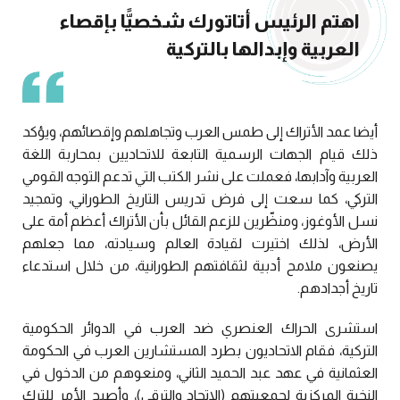
اهتم الرئيس أتاتورك شخصيًّا بإقصاء
العربية وإبدالها بالتركية
أيضا عمد الأتراك إلى طمس العرب وتجاهلهم وإقصائهم، ويؤكد
ذلك قيام الجهات الرسمية التابعة للاتحاديين بمحاربة اللغة
العربية وآدابها، فعملت على نشر الكتب التي تدعم التوجه القومي
التركي، كما سعت إلى فرض تدريس التاريخ الطوراني، وتمجيد
نسل الأوغوز، ومنظّرين للزعم القائل بأن الأتراك أعظم أمة على
الأرض، لذلك اختيرت لقيادة العالم وسيادته، مما جعلهم
يصنعون ملامح أدبية لثقافتهم الطورانية، من خلال استدعاء
تاريخ أجدادهم.
استشرى الحراك العنصري ضد العرب في الدوائر الحكومية
التركية، فقام الاتحاديون بطرد المستشارين العرب في الحكومة
العثمانية في عهد عبد الحميد الثاني، ومنعوهم من الدخول في
النخبة المركزية لجمعيتهم (الاتحاد والترقي)، وأصبح الأمر للترك