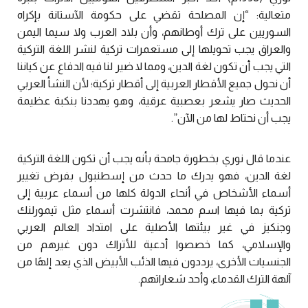
متعالية: “إن المصلحة تقضي على حكومة الآستانة بإكراه
السوريين على ترك أوطانهم، وأن بلاد العرب ولا سيما اليمن
والعراق يجب تحويلها إلى مستعمرات تركية لنشر اللغة التركية
التي يجب أن تكون لغة الدين، ومما لا ضير لنا فيه الدفاع عن كياننا
أن نحول جميع الأقطار العربية إلى أقطار تركية؛ لأن النشأ العربي
الحديث صار يشعر بعصبية عرقية، وهو يهددنا بنكبة عظيمة
يجب أن نحتاط لها من الآن”.
عندما قال نوري بخطورة جامحة بأنه يجب أن تكون اللغة التركية
لغة الدين، فهو يدرك ما حدث من إسطنبول بفرض تغيير
أسماء الأشخاص في أنحاء الدولة كلها من أسماء عربية إلى
تركية بما فيها اسم محمد، فانتشرت أسماء مثل تيمورلنك
وجنكيز في غير بيئتها الأصلية على امتداد العالم العربي
والإسلامي، كما خصصوا أدعية للأتراك دون غيرهم من
الجنسيات الأخرى، يرددون فيها الذئب الأبيض الذي يعد إلهًا من
آلهة الترك القدماء، وأحد شعاراتهم.