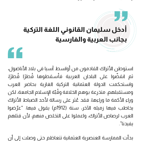
أدخل سليمان القانوني اللغة التركية
بجانب العربية والفارسية
استوطن الأتراك القادمون من أواسط آسيا في بلاد الأناضول،
ثم انقضّوا على البلدان العربية فأسقطوها قُطرًا قُطرًا،
واستحكمت الدولة العثمانية التركية الغازية بحاضر العرب
ومستقبلهم، متذرعة بوهم الخلافة وقُبّة الإسلام الجامعة، لكن
وراء الأكمة ما وراءها، فقد عُثر على رسالة لأحد الضباط الأتراك
يخاطب فيها زميله الآخر، سنة (1912م) يقول فيها: “عرّضوا
العرب لرصاص الأتراك، واعملوا على التخلص منهم، لأن قتلهم
يفيدنا”.
بدأت الممارسة العنصرية العثمانية تتعاظم حتى وصلت إلى أن