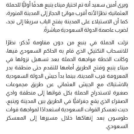
ويرى أمين سعيد أنه تم اختيار ميناء ينبع هدفًا أوليًّا للحملة
العثمانية؛ نظرًا لأنه أقرب موانئ الحجاز إلى المدينة المنورة،
كما أن الاستيلاء على المدينة يفتح الباب سريعًا إلى نجد،
لضرب عاصمة الدولة السعودية مباشرةً.
نزلت الحملة في ينبع من دون مقاومة تُذكر؛ نظرًا
للانسحاب التكتيكي الذي قام به الحاكم السعودي فيها،
وكانت الخطة مواجهة الحملة بعد تسهيل نزولها في
ميناء ينبع وفتح الطريق أمامها للتقدم حتى منطقة بدر
المعروفة قرب المدينة، بينما بدأ جيش الدولة السعودية
بالاشتباك مع الجيش العثماني عن طريق مجموعات
صغيرة لاستدراج الحملة بكل قواتها إلى منطقة وادي
الصفراء الذي يقع جغرافيًّا في الطريق بين المدينة وينبع،
حيث تعسكر القوات السعودية استعدادًا لمواجهة قوات
طوسون بعد إنهاكها خلال مسيرها إلى المعسكر
السعودي.