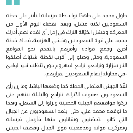
حاول محمد علي جاهدًا بواسطة فرسانه التأثير على خطة
السعوديين لكنه فشل، وبعد انقضاء اليوم الأول من
المعركة وفشل الخيّالة الترك في إحراز أي تقدم لهم، أدرك
محمد علي قوة السعوديين وخشي الهزيمة، فحاك خطة
أخرى وجمع قواده وأمرهم بالتقدم نحو المواقع
السعودية، ومتى وصلوا إلى أقرب نقطة اشتباك أطلقوا
النار بغزارة وتراجعوا تراجع المهزوم دون تنظيم نحو الوادي
-في محاولة إيهام السعوديين بفرارهم-.
نفّذ الجيش العثماني الخطة كما وضعها الباشا، وما إن رأى
السعوديون صفوف الأتراك تتراجع والبلبلة بينهم حتى
تركوا مواقعهم الجبلية الحصينة ونزلوا إلى السهل، وهذا
ما توقعه محمد علي، حتى ابتعد السعوديون عن الجبال
التي كانوا يتحصّنون ويقاتلون منها فأرسل فرسانه
وتمركزت قواته ومدفعيته فوق الجبال وقصف الجيش