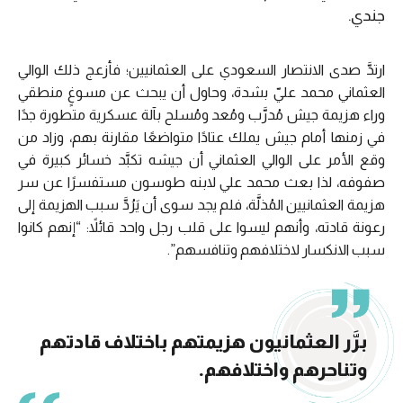
جندي.
ارتدَّ صدى الانتصار السعودي على العثمانيين؛ فأزعج ذلك الوالي
العثماني محمد عليّ بشدة، وحاول أن يبحث عن مسوغٍ منطقي
وراء هزيمة جيش مُدرَّب ومُعد ومُسلح بآلة عسكرية متطورة جدًا
في زمنها أمام جيش يملك عتادًا متواضعًا مقارنة بهم، وزاد من
وقع الأمر على الوالي العثماني أن جيشه تكبَّد خسائر كبيرة في
صفوفه، لذا بعث محمد علي لابنه طوسون مستفسرًا عن سر
هزيمة العثمانيين المُذلَّة، فلم يجد سوى أن يَرُدَّ سبب الهزيمة إلى
رعونة قادته، وأنهم ليسوا على قلب رجل واحد قائلاً: “إنهم كانوا
سبب الانكسار لاختلافهم وتنافسهم”.
برَّر العثمانيون هزيمتهم باختلاف قادتهم
وتناحرهم واختلافهم.