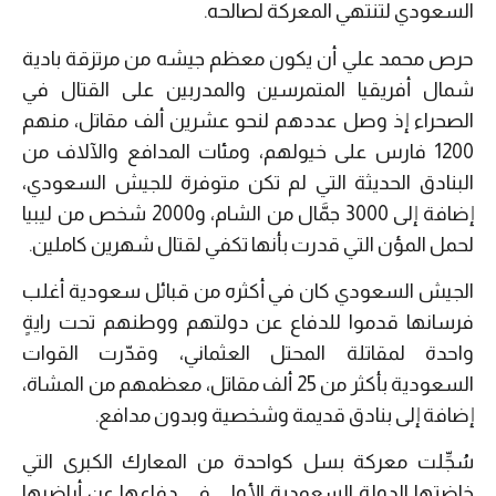
السعودي لتنتهي المعركة لصالحه.
حرص محمد علي أن يكون معظم جيشه من مرتزقة بادية
شمال أفريقيا المتمرسين والمدربين على القتال في
الصحراء إذ وصل عددهم لنحو عشرين ألف مقاتل، منهم
1200 فارس على خيولهم، ومئات المدافع والآلاف من
البنادق الحديثة التي لم تكن متوفرة للجيش السعودي،
إضافة إلى 3000 جمَّال من الشام، و2000 شخص من ليبيا
لحمل المؤن التي قدرت بأنها تكفي لقتال شهرين كاملين.
الجيش السعودي كان في أكثره من قبائل سعودية أغلب
فرسانها قدموا للدفاع عن دولتهم ووطنهم تحت رايةٍ
واحدة لمقاتلة المحتل العثماني، وقدّرت القوات
السعودية بأكثر من 25 ألف مقاتل، معظمهم من المشاة،
إضافة إلى بنادق قديمة وشخصية وبدون مدافع.
سُجِّلت معركة بسل كواحدة من المعارك الكبرى التي
خاضتها الدولة السعودية الأولى في دفاعها عن أراضيها