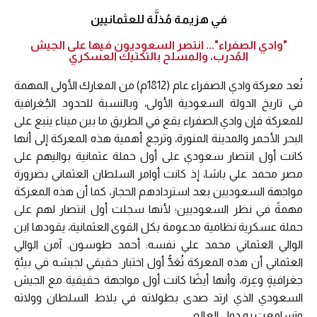
في هزيمة مُذلَّة للعثمانيين
"وادي الصفراء"... انتصر السعوديون فيها على الجيش
المُدرب، والمسلح بالتكتيك العسكري
تُعد معركة وادي الصفراء عام (1812م) من المعارك الأولى المهمة
في تاريخ الدولة السعودية الأولى، وبالنسبة للحدود الجُغرافية
للمعركة فإن وادي الصفراء يقع في الطريق ما بين ميناء ينبع على
البحر الأحمر والمدينة المنورة، وترجع أهمية هذه المعركة إلى أنها
كانت أول انتصار سعودي على أول حملة عثمانية بواليهم على
مصر محمد علي باشا، إذ كانت أوامر السلطان العثماني بضرورة
مواجهة السعوديين بعد استردادهم الحجاز، كما أن هذه المعركة
مهمةً في نظر السعوديين؛ لأنها سجلت أول انتصار لهم على
حملة عسكرية نظامية مدعومة بكل القوى العثمانية، يقودها ابن
الوالي العثماني محمد علي نفسه: أحمد طوسون. آمن الوالي
العثماني أن هذه المعركة تُعَدُّ أول اختبار حقيقي لجيشه في بيئةٍ
جغرافيةٍ وعِرة، وأنها أيضًا كانت أول مواجهة حقيقية مع الجيش
السعودي الذي ارتد صدى بطولاته في بلاط السلطان وولاته
وتسامعت به دول العالم.