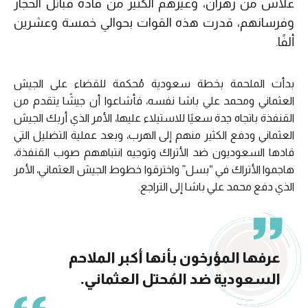
علاس من زهران، وغيرهم الكثير من قادة قبائل الحجاز
وفرسانهم، قدرت هذه القوات بحوالي خمسة وعشرين
ألفًا.
بدأت الملحمة بخطة سعودية مُحكمة للقضاء على الجيش
العثماني ومحمد علي باشا نفسه، فأشاعوا أن جيشًا يتقدم من
القنفذة باتجاه جدة سعيًا للاستيلاء عليها، الأمر الذي أربك الجيش
العثماني ودفع الكثير منهم إلى الهرب، وبعد عملية التضليل التي
قادها السعوديون ضد الأتراك وتوجيه انتباههم صوب القنفذة،
هاجموا الأتراك في “بسل” واخترقوا خطوط الجيش العثماني، الأمر
الذي دفع محمد علي باشا إلى التراجع.
عرفها المؤرخون بأنها أكبر الملاحم
السعودية ضد المُحتل العثماني.