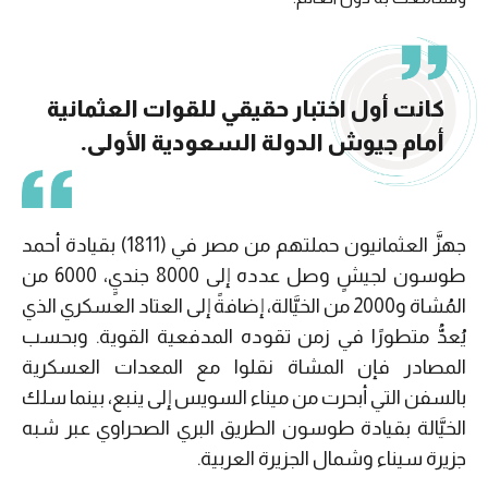
كانت أول اختبار حقيقي للقوات العثمانية
أمام جيوش الدولة السعودية الأولى.
جهزَّ العثمانيون حملتهم من مصر في (1811) بقيادة أحمد
طوسون لجيشٍ وصل عدده إلى 8000 جنديٍ، 6000 من
المُشاة و2000 من الخيَّالة، إضافةً إلى العتاد العسكري الذي
يُعدُّ متطورًا في زمن تقوده المدفعية القوية. وبحسب
المصادر فإن المشاة نقلوا مع المعدات العسكرية
بالسفن التي أبحرت من ميناء السويس إلى ينبع، بينما سلك
الخيَّالة بقيادة طوسون الطريق البري الصحراوي عبر شبه
جزيرة سيناء وشمال الجزيرة العربية.