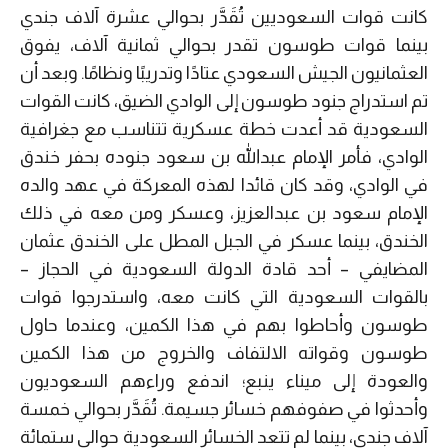
كانت قوات السعوديين تُقَدَّر بحوالي عشرة آلاف جندي
بينما قوات طوسون تقدر بحوالي ثمانية آلاف، يفوق
العثمانيون الجيش السعودي عتادًا وتدريبًا ونظامًا. وبعد أن
تم استدراج جنود طوسون إلى الوادي الضيق، كانت القوات
السعودية قد أعدت خطة عسكرية تتناسب مع جغرافية
الوادي، فأمر الإمام عبدالله بن سعود جنوده بحفر خندق
في الوادي، وقد كان قائدا لهذه المعركة في عهد والده
الإمام سعود بن عبدالعزيز، وعسكر ومن معه في ذلك
الخندق، بينما عسكر في الجبل المطل على الخندق عثمان
المضايفي – أحد قادة الدولة السعودية في الحجاز –
بالقوات السعودية التي كانت معه، واستدرجوا قوات
طوسون وأحاطوا بهم في هذا الكمين، وعندما حاول
طوسون وقواته الالتفاف والخروج من هذا الكمين
والعودة إلى ميناء ينبع؛ اندفع وراءهم السعوديون
وأحدثوا في صفوفهم خسائر جسيمة. تُقَدَّر بحوالي خمسة
آلاف جندي، بينما لم تتعد الخسائر السعودية حوالي ستمائة