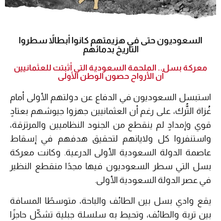
السعوديون حتى في هزيمتهم كانوا أبطالاً سطروا
التاريخ بدمائهم
معركة بسل.. الملحمة السعودية التي أثبتت للعثمانيين
أن الأرواح حصون الوطن الأولى
استبسل السعوديون في الدفاع عن دولتهم الأولى أمام
غُزاة التُّرك، على رغم أن العثمانيين جهزوا جيوشهم بعتادٍ
قوي وإمدادٍ لم ينقطع من الجنود النظاميين والمرتزقة،
واستنفروا كل ولاياتهم لتحقيق هدفهم في إسقاط
عاصمة الدولة السعودية الأولى الدرعية. وكانت معركة
بسل التي سطر السعوديون فيها مجدًا منقطع النظير
في عصر الدولة السعودية الأولى.
يقع وادي بسل بين الطائف والباحة، متوسطًا المسافة
بين تربة والطائف، وتحيط به سلسلة جبلية تشكّل حاجزًا