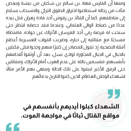
ومنها أن الفارس فهاد بن سالم بن شكبان من بيشة وبعض
مئات من رجاله استطاعوا اختراق الطوق التركي والانسحاب بسلام
إلى مناطقهم. كما أن القائد بن رقوش أحد قادة زهران قتل بيده
عددًا من ضباط الوالي العثماني، وعندما فقد حصانه انتظر حتى
سنحت له فرصة رمي أحد الفرسان الأتراك عن جواده، فامتطاه
منسحبًا مع مقاتليه إلى دياره، وضربت القوات العسيرية أعظم
أمثلة التضحية، إذ تقول المصادر إن كثيرًا منهم وجدوا قتلى مكبلين
بالحبال في الجبال المجاورة لوادي بسل، بعد أن أوثقوا أقدامهم
بأنفسهم، مقسمين بالله على عدم الهرب أمام الأتراك، ومقاتلين
حتى الرمق الأخير ليبقوا على تلك الحالة وينتهي بهم الأمر مثالاً
لشهداء الوطن العظام، الذين كتبوا التاريخ بدمائهم.
الشهداء كبلوا أيديهم بأنفسهم في
مواقع القتال ثباتًا في مواجهة الموت.