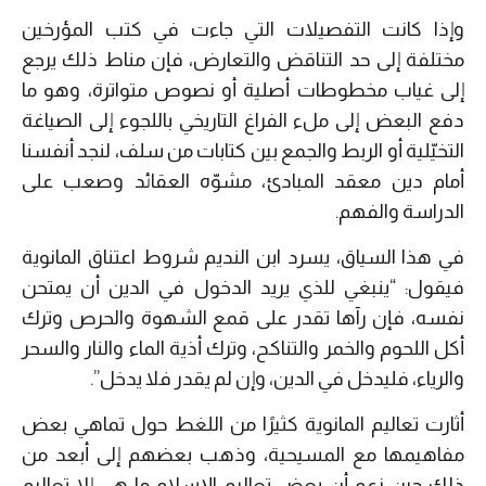
وإذا كانت التفصيلات التي جاءت في كتب المؤرخين
مختلفة إلى حد التناقض والتعارض، فإن مناط ذلك يرجع
إلى غياب مخطوطات أصلية أو نصوص متواترة، وهو ما
دفع البعض إلى ملء الفراغ التاريخي باللجوء إلى الصياغة
التخيّلية أو الربط والجمع بين كتابات من سلف، لنجد أنفسنا
أمام دين معقد المبادئ، مشوّه العقائد وصعب على
الدراسة والفهم.
في هذا السياق، يسرد ابن النديم شروط اعتناق المانوية
فيقول: “ينبغي للذي يريد الدخول في الدين أن يمتحن
نفسه، فإن رآها تقدر على قمع الشهوة والحرص وترك
أكل اللحوم والخمر والتناكح، وترك أذية الماء والنار والسحر
والرياء، فليدخل في الدين، وإن لم يقدر فلا يدخل”.
أثارت تعاليم المانوية كثيرًا من اللغط حول تماهي بعض
مفاهيمها مع المسيحية، وذهب بعضهم إلى أبعد من
ذلك حين زعم أن بعض تعاليم الإسلام ما هي إلا تعاليم