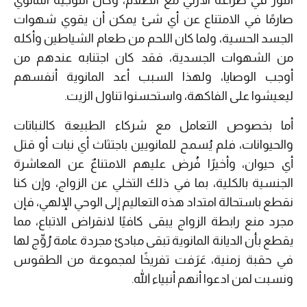
النور في صراعه الأزلي مع الظلام، وكان التوجيه المانوي
صارمًا في الامتناع عن أي شئ يمكن أن يقوي شهوات
الجسد الحسية، ولما كان اللحم من طعام الشياطين وأكله
من الشهوات الجسدية، فقد كان اجتنابه عندهم من
أوجب الوصايا، ولهذا السبب أعد المانوية أنفسهم
ليعيشوا على الفاكهة، واستحسنوا تناول الزيت.
أما بخصوص التعامل مع شركاء الطبيعة كالنباتات
والحيوانات، فلم يُسمح للمانويين باجتثاث أي نبات أو قتل
أي حيوان، وأخيرًا فُرض عليهم الامتناعٌ عن المعاشرة
الجنسية بالكلية، بما في ذلك التخلي عن الزواج، وإن كنا
نقطع باستحالة امتداد هذه التعاليم إلى الوحي الإلهي، فإن
مجرد منع رابطة الزواج يبقى كافيًا لانقراض الاتباع، مما
يقطع بأن الديانة المانوية تبقى مبادئ مجردة عامة رُوِّج لها
في حقبة زمنية، عَرَفت تفريخًا لمجموعة من الطقوس
ونسبت لمن ادعوا أنهم أنبياء الله.