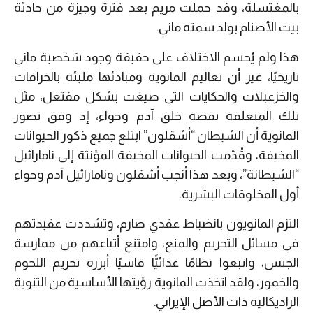
بالمغتسلة، وقد حملت مريم بعد فترة وجيزة من حادثة
بيت الأصنام بولد سمته ماني.
هذا ولم يُحسم الاختلاف على حقيقة وجود شخصية ماني
تاريخيًا، غير أن تعاليم المانوية ومبادئها مليئة بالخرافات
والخزعبلات والحكايات التي صيغت بشكل مفتعل، مثل
تلك المتعلقة بقصة خلق آدم وحواء، إذ وفق تصور
المانوية أن الشيطان “أشقلون” ابتلع جميع ذكور الحيوانات
المخيفة، وقُدّمت الحيوانات المخيفة المؤنثة إلى نامارائيل
“الشيطانة”، وبعد هذا أنجب أشقلون ونامارائيل آدم وحواء
أول المخلوقات البشرية.
التزم المانويون بانضباط عقدي صارم، وتشددت عقيدتهم
في مسائل التحريم والمنع، وامتنع أتباعهم من ممارسة
الجنس، واتبعوا نظامًا غذائيًّا قاسيًا أبرزه تحريم اللحوم
والخمور، ولقد اتخذت المانوية رؤيتها الأساسية من الثنوية
الراديكالية ذات الأصل الإيراني.