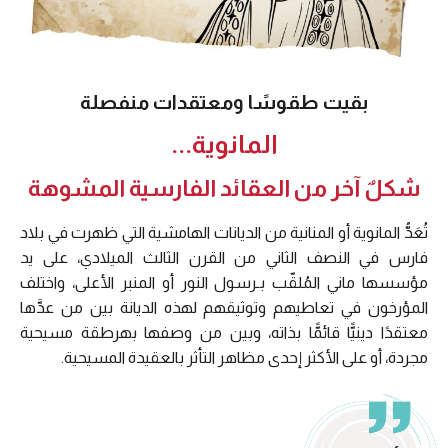
بقيت طقوسًا ومعتقدات منفصلة
المانوية...
شكلٌ آخر من العقائد الفارسية المشوهة
تُعَدُّ المانوية أو المنانية من الديانات الهامشية التي ظهرت في بلاد
فارس في النصف الثاني من القرن الثالث الميلادي، على يد
مؤسسها ماني المُلقّب بـرسول النور أو المنبر الأعلى، واختلف
المؤرخون في تعاطيهم وتوثيقهم لهذه الديانة بين من عدَّها
معتقدًا دينيًّا قائمًّا بذاته، وبين من وصفها بهرطقة مسيحية
مجردة، أو على الأكثر إحدى مظاهر التأثر بالعقيدة المسيحية.