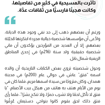
تأثرت بالمسيحية في كثيرٍ من تفاصيلها،
وكانت هجينًا فارسيًّا من ثقافات عدَّة.
ورغم أن بعضهم ذهب إلى حد نفي وجود هذه الديانة،
وادَّعى أن مؤسسها شخصية خيالية مجردة ابتكرتها مُخيّلة
بعضهم، إلا أن العديد من المؤرخين يؤكدون أن ماني
شخصية حقيقية ولد سنة (216م) في إحدى المناطق
الريفية شمال بابل.
وحول شخصيته تروي بعض الكتابات التاريخية أن والده
اسمه “فتق” عاش في حوالي عام (200م) في مدينة
همدان، وكان متزوجًا من سيدة اسمها مريم، فلما كان في
يوم من الأيام هتف به هاتف من هيكل بيت الأصنام: “يا
فتق لا تأكل لحمًا ولا تشرب خمرًا، ولا تنكح بشرًا”، فلما رأى
فتق ذلك لحق بقوم كانوا بنواحي دستيمان عُرِفُوا