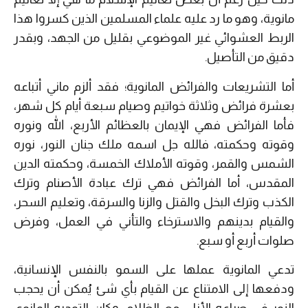
مانوية، وهو ما رد عليه علماء المسلمين الذين كسروا هذا
الربط العشوائي غير الموضوعي بقليل من الجهد، وبقدر
دقيق من التأصيل.
أما التشريعات والفرائض المانوية؛ فقد ألزم ماني أتباعه
بعشرة فرائض وثلاثة خواتيم وصيام سبعة أيام كل شهر،
فأما الفرائض فهي الإيمان بالعظائم الأربع، الله ونوره
وقوته وحكمته، فالله جل اسمه ملك جنان النور، نوره
الشمس والقمر، وقوته الأملاك الخمسة، وحكمته الدين
المقدس، أما الفرائض فهي ترك عبادة الأصنام وترك
الكذب وترك البخل والقتل والزنا والسرقة، وتعليم السحر،
والقيام بدينهم والاسترخاء والتأني في العمل، وفرض
صلوات أربع أو سبع.
تدعي المانوية عملها على السمو بالنفس الإنسانية،
ودفعها إلى الامتناع عن القيام بأي شئ يُمكن أن يحجب