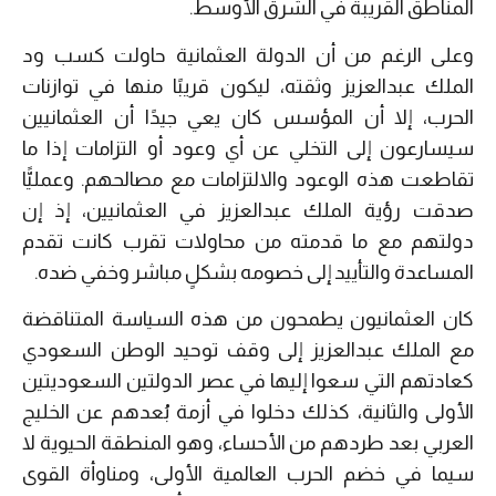
المناطق القريبة في الشرق الأوسط.
وعلى الرغم من أن الدولة العثمانية حاولت كسب ود
الملك عبدالعزيز وثقته، ليكون قريبًا منها في توازنات
الحرب، إلا أن المؤسس كان يعي جيدًا أن العثمانيين
سيسارعون إلى التخلي عن أي وعود أو التزامات إذا ما
تقاطعت هذه الوعود والالتزامات مع مصالحهم. وعمليًّا
صدقت رؤية الملك عبدالعزيز في العثمانيين، إذ إن
دولتهم مع ما قدمته من محاولات تقرب كانت تقدم
المساعدة والتأييد إلى خصومه بشكلٍ مباشر وخفي ضده.
كان العثمانيون يطمحون من هذه السياسة المتناقضة
مع الملك عبدالعزيز إلى وقف توحيد الوطن السعودي
كعادتهم التي سعوا إليها في عصر الدولتين السعوديتين
الأولى والثانية، كذلك دخلوا في أزمة بُعدهم عن الخليج
العربي بعد طردهم من الأحساء، وهو المنطقة الحيوية لا
سيما في خضم الحرب العالمية الأولى، ومناوأة القوى