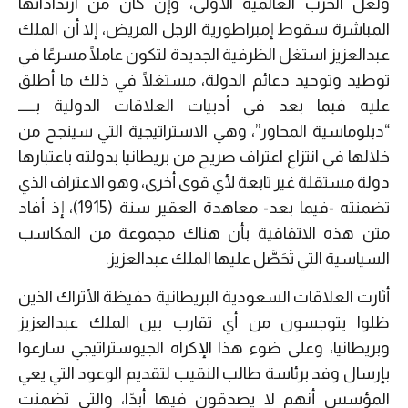
ولعل الحرب العالمية الأولى، وإن كان من ارتداداتها
المباشرة سقوط إمبراطورية الرجل المريض، إلا أن الملك
عبدالعزيز استغل الظرفية الجديدة لتكون عاملًا مسرعًا في
توطيد وتوحيد دعائم الدولة، مستغلًا في ذلك ما أطلق
عليه فيما بعد في أدبيات العلاقات الدولية بــــــ
“دبلوماسية المحاور”، وهي الاستراتيجية التي سينجح من
خلالها في انتزاع اعتراف صريح من بريطانيا بدولته باعتبارها
دولة مستقلة غير تابعة لأي قوى أخرى، وهو الاعتراف الذي
تضمنته -فيما بعد- معاهدة العقير سنة (1915)، إذ أفاد
متن هذه الاتفاقية بأن هناك مجموعة من المكاسب
السياسية التي تَحَصَّل عليها الملك عبدالعزيز.
أثارت العلاقات السعودية البريطانية حفيظة الأتراك الذين
ظلوا يتوجسون من أي تقارب بين الملك عبدالعزيز
وبريطانيا، وعلى ضوء هذا الإكراه الجيوستراتيجي سارعوا
بإرسال وفد برئاسة طالب النقيب لتقديم الوعود التي يعي
المؤسس أنهم لا يصدقون فيها أبدًا، والتي تضمنت