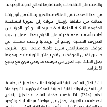
واللعب على التناقضات واستثمارها لصالح الدولة الجديدة.
في هذا الصدد، تلقى الملك عبدالعزيز رسالةً من أنور باشا
يطالبه من خلالها بإرسال قواته إلى سوريا لمساعدة
الحكومة التركية العثمانية ضد بريطانيا، ولكن المؤسس
أجاب بأسفه لعدم قدرته على القيام بهذا العمل بسبب
الظروف المحلية. ويبدو أن بريطانيا وجدت نفسها في
موقف جيوستراتيجي سيء خاصة عندما أبدى الشريف
حسين نفس الموقف بل قام بإعلان الثورة عليها وهو ما
جعل الملك عبد العزيز في موقف تفاوضي قوي مع جميع
الأطراف.
الشق الذاتي المرتبط بالبنية السلوكية للملك عبدالعزيز كان حاسمًا
في التمكين لدولته الفتية العريقة الممتدة جذورها التاريخية منذ
العام (1744). لذا قضت حكمة الملك عبدالعزيز بتفادي
الاصطفافات الحربية، ليعمل على مواصلة مرحلة البناء والتوحيد
وبذلك تجنب حروبًا ومآسٍ. فأنهت حكمة القائد المؤسس ما يزيد