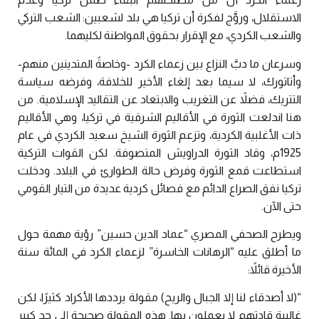
الاستقلال، وروَّج لفكرة أن تركيا هي بلد لشعبين: الشعب التركي
والشعب الكردي، مع الإقرار بحقوق المواطنة لكليهما.
وسرعان ما دبَّ النزاع بين زعماء الكرد -وخاصةً المتدينين منهم-
وأتاتورك، لا سيما بعد إلغاء الأخير للخلافة، وفرضه سياسة
التتريك، فضلاً عن التغريب والابتعاد عن التقاليد الإسلامية. من
هنا اندلعت الثورة في الأقاليم الشرقية في تركيا، وهي الأقاليم
ذات الأغلبية الكردية، وتزعم الثورة الشيخ سعيد الكردي في عام
1925م، وقاد الثورة الدراويش المتصوفة. لكن القوات التركية
استطاعت قمع الثورة وفرض حالة الطوارئ في البلاد. ودخلت
تركيا نفق الصراع الدائم مع فصائل كردية عديدة من التيار القومي
حتى الآن.
ويطرح الصحفي المصري “عماد الدين حسين” رؤية مهمة حول
ما أطلق عليه “الرهانات الخاسرة” لزعماء الكرد في المائة سنة
الأخيرة قائلاً:
“(لا أصدقاء لنا إلا الجبال والريح) مقولة يرددها الأكراد كثيرًا، لكن
غالبية قادتهم لا يعملون بها. هذه المقولة صحيحة إلى حدٍ كبير