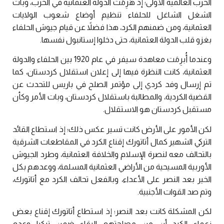
الحرب العالمية الأولى؛ إذ هُزِمَت الدولة العثمانية في الحرب، وبات
الشغل الشاغل للحلفاء تنظيم أوضاع شعوب الولايات
العثمانية، ومن ضمنهم الكرد، هذا فضلاً عن قيام جيوش الحلفاء
بغزو قلب الدولة العثمانية، حتى دخلوا إستانبول نفسها.
وعندما أُبرِمَت معاهدة سيفر في عام 1920 بين الحلفاء والدولة
العثمانية، كانت النظرة فيها إلى إعلان استقلال كردستان، كما
تم إرسال وفد كردي إلى مؤتمر الصلح في باريس للتحدث عن
القضية الكردية، والمطالبة باستقلال كردستان، وبات الأمر وكأن
مستقبل كردستان هو الاستقلال.
لكن الأمور على الأرض كانت تسير عكس ذلك؛ إذ استطاع القائد
التركي الشهير كمال أتاتورك إقناع الكرد في المقاطعات الشرقية
بالتحالف معه لنصرة الإسلام والخلافة العثمانية، وطرد الجيوش
الأوربية المسيحية من الأراضي العثمانية المسلمة، ووعدهم بكل
الخير بعد النصر على الأعداء، وبالفعل تحالف الكرد مع أتاتورك،
وتم صد القوات الأجنبية.
لكن المشكلة كانت بعد النصر؛ إذ استطاع أتاتورك إقناع بعض
زعماء الكرد أن من مصلحتهم البقاء ضمن تركيا وعدم