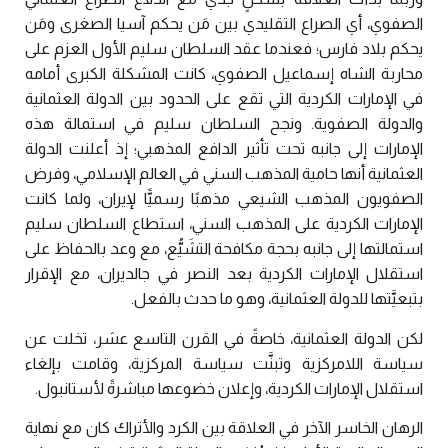
الصفوي، أي الصراع التقليدي بين مَن يحكم آسيا الصغرى ومَن
يحكم بلاد فارس؛ فعندما عقد السلطان سليم الأول العزم على
محاربة الشاه إسماعيل الصفوي، كانت المشكلة الكبرى أمامه
في الإمارات الكردية التي تقع على الحدود بين الدولة العثمانية
والدولة الصفوية. ونجح السلطان سليم في استمالة هذه
الإمارات إلى جانبه تحت تأثير الدافع المذهبي؛ إذ أعلنت الدولة
العثمانية أنها حامية المذهب السني في العالم الإسلامي، وفرض
الصفويون المذهب الشيعي مذهبًا رسميًّا لإيران، ولما كانت
الإمارات الكردية على المذهب السني، استطاع السلطان سليم
استمالتها إلى جانبه بحجة مكافحة التشَيُّع، مع وعد بالحفاظ على
استقلال الإمارات الكردية بعد النصر في جالديران، مع الإقرار
بتبعيَّتها للدولة العثمانية، وهو ما حدث بالفعل.
لكن الدولة العثمانية، خاصةً في القرن التاسع عشر، تخلت عن
سياسة اللامركزية وتبنَّت سياسة المركزية، وقامت بإلغاء
استقلال الإمارات الكردية، وإعلان خضوعها مباشرةً لأستانبول.
الرهان الخاسر الآخر في العلاقة بين الكرد والأتراك كان مع نهاية