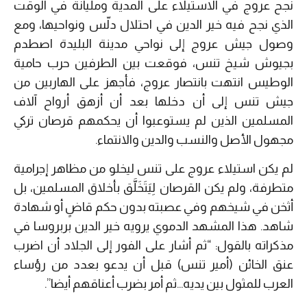
نجح عروج في الاستيلاء على المدية ومليانة في الوقت
الذي نجح فيه خير الدين في احتلال دلّس ونواحيها، ومع
وصول جيش عروج إلى نواحي مدينة البليدة اصطدم
بجيوش شيخ تنس، فوقعت بين الطرفين حرب حامية
الوطيس انتهت بانتصار عروج، فأجهز على الهاربين من
جيش تنس إلى أن دخلها بعد أن أزهق أرواح آلاف
المسلمين الذين لم يستوعبوا أن يحكمهم قرصان تركي
مجهول الأصل والنسب والدين والانتماء.
لم يكن استيلاء عروج على تنس ليخلو من مظاهر إجرامية
متطرفة، ولم يكن القرصان لِيَتَخَلَّق بأخلاق المسلمين، بل
أثخن في شيخهم وفي عصبته بدون حكم قاضٍ أو شهادة
شاهد. هذا المشهد الدموي يرويه خير الدين بربروسا في
مذكراته بالقول: “ثم أشار على الفور إلى الجلاد أن اضرب
عنق الخائن (أمير تنس) قبل أن يدعو بعدد من رؤساء
العرب للمثول بين يديه…ثم أمر بضرب أعناقهم أيضا”.