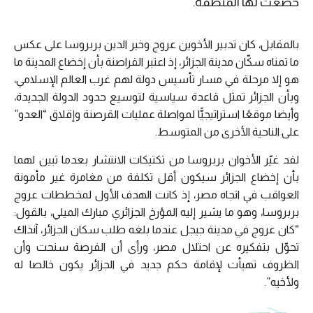
خضعت لها المنطقة.
بالمقابل، كان تدبير الأخوين عروج وخير الدين بربروسا على عكس
ما تمناه سكّان مدينة الجزائر، إذ اعتبر القراصنة بأن إخضاع المدينة ما
هو إلا مرحلة في مسار تأسيس دولة لهم غرب العالم الإسلامي،
وبأن الجزائر تمثل قاعدة سياسية لتوسيع حدود الدولة الجديدة،
وأيضا موقعًا استراتيجيًّا لمواصلة عمليات القرصنة وإقلاق “العدو”
على الناحية الأخرى من المتوسط.
لقد غيّر الأخوان بربروسا من تكتيكات الانتشار بعدما تبين لهما
بأن إخضاع الجزائر سيكون أقل تكلفة من مغامرة غير مأمونة
العواقب في اتجاه مصر، إذ كانت الهدف الأول لمخططات عروج
بربروسا، وهو ما يشير إليه المؤرخ الجزائري مبارك الميلي، بالقول:
“كان عروج في مدينة جيجل عندما بلغه طلب سكان الجزائر، آنذاك
تحوّل بتفكيره عن احتلال مصر، ورأى أن الفرصة سنحت وأن
الظروف تهيأت لإقامة حكم جديد في الجزائر يكون خالصا له
ولأخيه”.