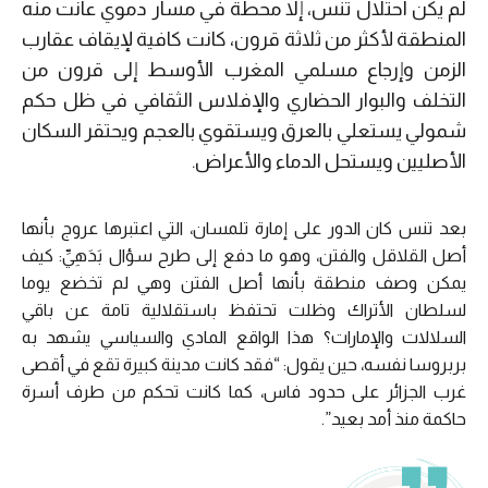
لم يكن احتلال تنس، إلا محطة في مسار دموي عانت منه
المنطقة لأكثر من ثلاثة قرون، كانت كافية لإيقاف عقارب
الزمن وإرجاع مسلمي المغرب الأوسط إلى قرون من
التخلف والبوار الحضاري والإفلاس الثقافي في ظل حكم
شمولي يستعلي بالعرق ويستقوي بالعجم ويحتقر السكان
الأصليين ويستحل الدماء والأعراض.
بعد تنس كان الدور على إمارة تلمسان، التي اعتبرها عروج بأنها
أصل القلاقل والفتن، وهو ما دفع إلى طرح سؤال بَدَهِيِّ: كيف
يمكن وصف منطقة بأنها أصل الفتن وهي لم تخضع يوما
لسلطان الأتراك وظلت تحتفظ باستقلالية تامة عن باقي
السلالات والإمارات؟ هذا الواقع المادي والسياسي يشهد به
بربروسا نفسه، حين يقول: “فقد كانت مدينة كبيرة تقع في أقصى
غرب الجزائر على حدود فاس، كما كانت تحكم من طرف أسرة
حاكمة منذ أمد بعيد”.