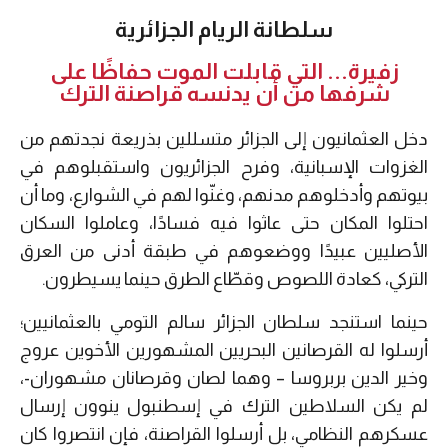
سلطانة الريام الجزائرية
زفيرة... التي قابلت الموت حفاظًا على
شرفها من أن يدنسه قراصنة الترك
دخل العثمانيون إلى الجزائر متسللين بذريعة نجدتهم من
الغزوات الإسبانية، وفرح الجزائريون واستقبلوهم في
بيوتهم وأدخلوهم مدنهم، وغنّوا لهم في الشوارع، وما أن
احتلوا المكان حتى عاثوا فيه فسادًا، وعاملوا السكان
الأصليين عبيدًا ووضعوهم في طبقة أدنى من العرق
التركي، كعادة اللصوص وقطّاع الطرق حينما يسيطرون.
حينما استنجد سلطان الجزائر سالم التومي بالعثمانيين؛
أرسلوا له القرصانين البحريين المشهورين الأخوين عروج
وخير الدين بربروسا – وهما لصان وقرصانان مشهوران-،
لم يكن السلاطين الترك في إسطنبول ينوون إرسال
عسكرهم النظامي، بل أرسلوا القراصنة، فإن انتصروا كان