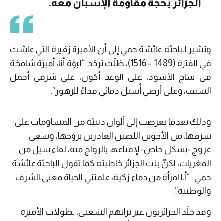
الجزائر بحجة مقاومة الإسبان معه.
وتشير الباحثة عائشة حمي إلى أن الأميرة زفيرة التي عاشت
في الفترة (1489 – 1516)، ظلّت تردّد: “لبؤة أنا، أميرة شامخة
في ساح الأسود، على الوعد أكون، على شرفي أحمل
السيف، وعلى أرضي أُسيل دمائي فداءً للزهور”.
وذلك بعدما تعرضت إلى ألوان دنيئة من المساومات على
شرفها، من الأخوين اللصين الغادرين بزوجها، وسعى
عروج -بشكل خاص- لإقناعها بالزواج منه، لقاء سيل من
المغريات، لكنّ بنت الجزائر خاطبته كما تقول الباحثة عائشة
حمي : “أنا امرأة من دماء زكية، علمتني الحياة معنى الشرف
والوطنية”.
وقد خلّد الجزائريون عبر تراثهم الشعبي، بطولات الأميرة