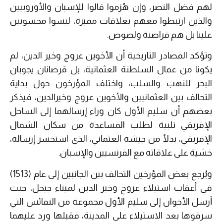
لهم فضل النصر، وإن هُزموا قالوا للإسبان والأوروبيين
والذين ارتبطوا معهم بعلاقات مميزة، ليسوا محسوبين
علينا بل هم قراصنة ولصوص.
وتؤكد المصادر التاريخية أن الأخوين عروج وخير الدين، لم
يكونا من عمال السلطنة العثمانية، بل قرصانان يجوبان
البحر للنهب والسلب، واختلف المؤرخون حول بداية
التحالف بين العثمانيين والأخوين عروج وخيرالدين، فيذكر
بعضهم أن سليم الأول كان وراء إرسالهما إلى الساحل
الإفريقي تلبية لطلب المساعدة من سكان الشمال
الإفريقي، بدلًا من جيشه العثماني، الذي استخسر إرساله،
خشية على علاقاته مع الفرنسيين والإسبان.
ويُرجع بعض المؤرخين التحالف بين الجانبين إلى عام (1513)
في أعقاب استيلاء عروج وخير الدين لميناء جيجل، حيث
أرسل الأخوان إلى سليم الأول مجموعة من النفائس التي
سرقوها بعد الاستيلاء على المدينة، فقبلها ورد عليهما