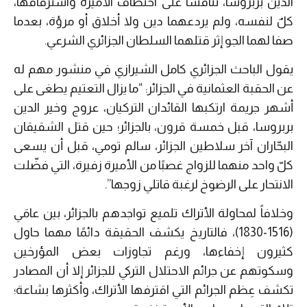
الدين بربروسا، تنافسا على اختطاف الأميرة واسترقاقها،
كلٌ لنفسه، ولم يردعهما دين ولا أخلاق أو مرؤة، بعدما
صفا لهما الجو إثر قتلهما السلطان الجزائري الشرعي.
يقول الباحث الجزائري كامل الشيرازي في منشور مهم له
عن الحقبة العثمانية في الجزائر: “ما يزال التعتيم يطغى على
أشهر جريمة ارتكبها القائدان التركيان، عروج وخير الدين
بربروسا، قبل خمسة قرون، بالجزائر؛ حين قتل الشقيقان
البحّاران آخر سلاطين الجزائر، سالم تومي، قبل أن يسعى
كلّ واحد منهما للزواج غصبًا من الأميرة زفيرة، التي فضّلت
الانتحار على الرضوخ لرغبة قاتلي زوجها”.
وخلافاً لمحاولة الأتراك تلميع تواجدهم بالجزائر، بين عامَي
(1516-1830)، فالتاريخ يكشف الحقيقة دائمًا مهما حاول
كثيرون إخفاءها، ورغم تجاوزات بعض المؤرخين
وسكوتهم عن جرائم الاحتلال التركي للجزائر إلا أن المصادر
تكشف عِظم الجرائم التي اقترفها الأتراك، وأكثرها بشاعة؛