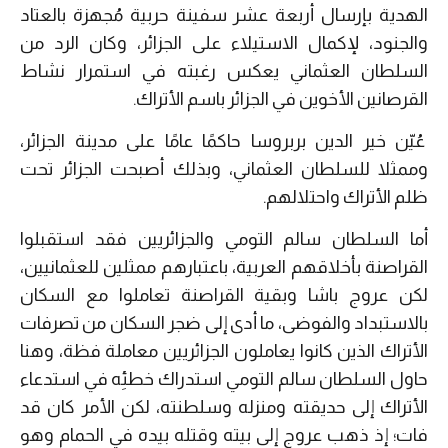
الهدية بإرسال أربعة عشر سفينة حربية مُجهزة بالعتاد
والجنود، لإكمال الاستيلاء على الجزائر، وكان الرد من
السلطان العثماني يعكس رغبته في استمرار نشاط
القرصانين الأخوين في الجزائر باسم الأتراك.
عُيّن خير الدين بربروسا حاكمًا عامًا على مدينة الجزائر،
وممثلا للسلطان العثماني، وبذلك أصبحت الجزائر تحت
ظلم الأتراك واحتلالهم.
أما السلطان سالم التومي والجزائريين فقد استقبلوا
القراصنة بأخلاقهم العربية، باعتبارهم ممثلين للعثمانيين،
لكن عروج باشا وبقية القراصنة تعاملوا مع السكان
بالاستبداد والفوضى، ما أدى إلى ضجر السكان من تصرفات
الأتراك الذين كانوا يعاملون الجزائريين معاملة فظة، وهنا
حاول السلطان سالم التومي استدراك خطئِه في استدعاء
الأتراك إلى حديقته ومنزله وسلطنته، لكن الأمر كان قد
فات؛ إذ ذهب عروج إلى بيته وقتله بيده في الحمام وهو