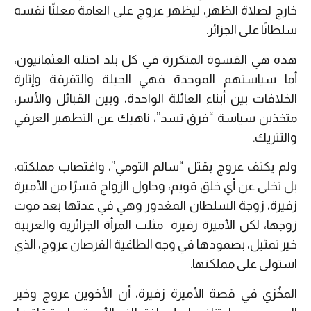
خارج لصلاة الظهر، ليظهر عروج على العامة معلنًا نفسه
سلطانًا على الجزائر.
هذه هي القسوة المتكررة في كل بلد احتله العثمانيون،
أما سياستهم الموحدة فهي الحيلة والتفرقة وإثارة
الخلافات بين أبناء العائلة الواحدة، وبين القبائل والأسر،
متخذين سياسة “فرق تسد”، ناهيك عن التطهير العرقي
والتتريك.
ولم يكتف عروج بقتل “سالم التومي”، واغتصاب مملكته،
بل تخلى عن أي خلق قويم، وحاول الزواج قسرًا من الأميرة
زفيرة، زوجة السلطان المغدور وهي في عدتها بعد موت
زوجها، لكن الأميرة زفيرة مثلت المرأة الجزائرية والعربية
خير تمثيل، بصمودها في وجه الطاغية القرصان عروج، الذي
استولى على مملكتها.
المخُزي في قصة الأميرة زفيرة، أن الأخوين عروج وخير