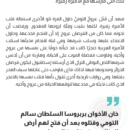
تلك التي مارسها مع الأميرة زفيرة.
فبعد أن قَتَل عروجٌ التوميَّ حاول المرة تلو الأخرى استمالة قلب
الأميرة زفيرة، لكنها بقيت وفِيَّة لزوجها المغدور، ورفضت أن
تخونه، فما كان من القرصان عروج إلا أن اقتحم مخدعها، وحاول
الاعتداء عليها، وسلب شرفها، وفي ليلة اقتحام مخبئها استلت
الأميرة العربية خنجرًا كانت قد خبأته خوفًا على نفسها من عروج
وأخيه، وقاومت مفضلة الموت على الخيانة، وهاربة من أن يُدنس
شرفها اللص اليوناني التركي الذي أرسلته إسطنبول ليكون قرصان
الجزائر ومندوبها فيها، لذلك ما إن قاومت حتى عاجلها سيف الغدر
بقتلها. وفي روايات تاريخية أخرى تقول بأنها قتلت نفسها بالخنجر
الذي كانت تخبئه في مخدعها لتوقعها الخيانة من عروج وأخيه.
خان الأخوان بربروسا السلطان سالم
التومي وقتلوه بعد أن فتح لهم أرض