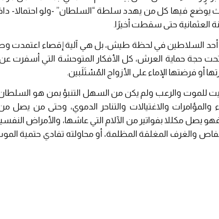
 حيث يوضع فيها كل من يهدد سلطة “السلطان” -ولو احتمالا- 
 العثمانية حتى سقطت أخيرًا.
ن أحد السلاطين في لحظة طيش، بل هي آلية إقصاء اعتمدت وصدر
ت حجة حماية العرش، كل الأفكار المتوحشة التي أسفرت عن تصف
 أو فرضتها الإماء على الأزواج المُسْتَلَبين.
بيت للموت والرعب ولم يكن من السهل التنبؤ بمن هو السلطان ال
 والمؤامرات والاغتيالات والتناحر الدموي، وحتى من يصل من
فهو يصل مكللا بفواتير من الآلام التي عاشها، والأمراض النفسي
اص والغرف المغلقة المظلمة، أو محاولته تفادي حتمية الموت وال