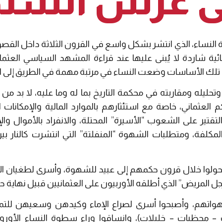
لى عرش السلط
 النساء، الذي انتشر بشكل واسع في القرون الثلاثة داخل القصو
نائية شاردة لا يُبنى عليها عند قراءة المشهد السياسي العث
م، تلك الأساسات وضعت النساء في مرتبة مهمة في الطريق إلى 
وتحليله ومقاربته في محكمة التاريخ بما له وما عليه، لا بد
كم العثماني، خاصة مع استئثارهم بالموارد المالية والإمكانات 
قتير على الشعوب “الأسيرة” المحتلة، والانفراد بالأموال وال
مكلفة، ومتطلبات الشهوة “المنفلتة” التي انتشرت كالنار بين
حولوا خلال قرون حكمهم إلى عبيد للشهوة، وأسرى لطغيان الأم
رجل المريض” الذي أطلقه الأوربيون على العثمانيين قبيل نهاية ح
اتهم، وأصبحوا أسرى لصراع الإماء وكيدهن وسعيهن للتم
 محظيات – خليلات)، وانساقوا وراء سطوة النساء الأوروبي