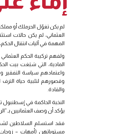
إماءٌ ع
لم يكن تغوّل الحرملك أو مملكة
العثماني، لم يكن حالات استث
المهمة في آليات انتقال الحك
ولفهم تركيبة الحكم العثماني 
المادية، التي سَبَغت بيت الح
واعتمادهم سياسة التفقير والت
وقصورهم لتلبية حياة الترف ال
والقادة.
النخبة الحاكمة في إسطنبول ت
يؤكد أن وصف العثمانيين بـ “ال
فقد استسلم السلاطين لشهو
مستوياتهن (أمهات – زوجات –