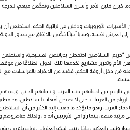
كبرن قلبن الأمر وأسرن السلاطين وتحكّمن فيهم، للدرجة ال
ن الأسيرات الأوروبيات ودخلن في تراتبية الحكم، استطعن أن يتس
 العرش نفسه، وصايا أحيانًا حَكَمن بالاتفاق مع صدور الدولة و
ض “حريم” السلاطين احتفظن بديانتهن المسيحية، واستطعن 
هن الأم وتمرير مشاريع تخدمها تلك الدول انطلاقًا من موقعه
مَن دخل أروقة الحكم، فضلا عن الانفراد بالمراسلات مع ا
نفسه.
ين بالرغم من ادعائهم حب العرب وانتمائهم الديني وزعمهم 
واج من العربيات، حتى لا يصبحن أمهات للسلاطين، محافظين 
دماء العرب، وهو ما يؤكد ما ذهب إليه الكثير من أن السلاطين 
ى مرتبة منهم، بينما رأوا في الأوربيين أندادا، ولذلك صاهروهم و
جوارٍ ونساء انعكس داخل بيت الحكم العثماني، بما حمله من مؤمر