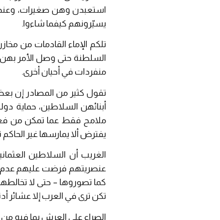
استعبدن وهن صغيرات، وعندما 
يسيّرونهم كيفما شاءوا.
تلكم الإماء القادمات من مخاز
السلطنة حتى وصل الأمر بهن إلى
منفردات في أحيان أخرى.
تقول كثير من المصادر إن بع
أبنائهن السلاطين، حماية دول
ملامح فقط عما تمكن من فعله 
يفترض ألا يمارسها غير الحاكم 
الغريب أن السلاطين العثماني
عنصريتهم فرضت عليهم عدم الز
كما تصوروها – حتى لا تخالطها 
تكن ترى في العرب إلا عشائر أدن
الصراع على العرش بما فيه من 