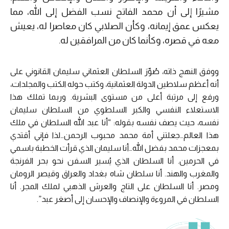
مشيرًا إلى أن محمد الفاتح نسب الفضل إلى الله، مما
يعكس عمق إيمانه، وكأن الصلابي كان معاصرا له، يعيش
معه في قصره، وكأنما كان من المرافقين له.
ووفق النهج ذاته، صُوِّرَ السلطان العثماني سليمان القانوني على
أنه أعظم سلاطين الدولة العثمانية، وكتب حوله الكتب والمجلدات،
ورفع إلى مرتبة أعلى من مستوى البشرية. وربما تملك هذا
الاستعلاء النفسي والكبر السلطوي من السلطان سليمان
نفسه، حيث يصف نفسه بقوله: “أنا عبد الله السلطان في ملك
هذا العالم…جعلتني أمة محمد محبوب الرحمن…لذا فإني أقتدي
بمعجزات محمد بفضل الله…أنا سليمان الذي قرأت الخطبة باسمي
في الحرمين. أنا السلطان الذي يُسير السفن نحو بحر الفرنجة
والمغرب والهند. أنا سلطان شاه بغداد والعراق وقيصر الرومان
ومصر. أنا السلطان على التاج والعرش الذهبي لملك المجر. أنا
السلطان في المروءة والإنصاف والإحسان إلى أصغر عبد”.