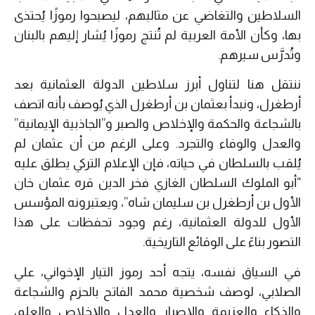
السلاطين والتغاضي عن مثالبهم، ليصبحوا رموزًا يُحتذى
بها، وكأن الأمة العربية لم تُنتج رموزًا يُشار إليهم بالبنان
وتُدرَّس سيرهم.
ننتقل هنا لتناول أبرز سلاطين الدولة العثمانية بعد
أرطغرل، ونبدأ بعثمان بن أرطغرل الذي يُوصف بأنه اتصف
بالشجاعة والحكمة والإخلاص والصبر و”الجاذبية الإيمانية”
والعدل والوفاء والتجرد. وعلى الرغم من أن عثمان لم
يُلقب بالسلطان في حياته، فإن الإعلام التركي يطلق عليه
“أبو الملوك السلطان الغازي فخر الدين قره عثمان خان
الأول بن أرطغرل بن سليمان شاه”، ويعتبرونه المؤسس
الأول للدولة العثمانية، رغم وجود تحفظات على هذا
التصور بناءً على الوقائع التاريخية.
في السياق نفسه، يتجه أحد رموز التيار الإخواني، علي
الصلابي، لوصف شخصية محمد الفاتح بالحزم والشجاعة
والذكاء والعزيمة والإصرار والعدل والإخلاص والعلم،