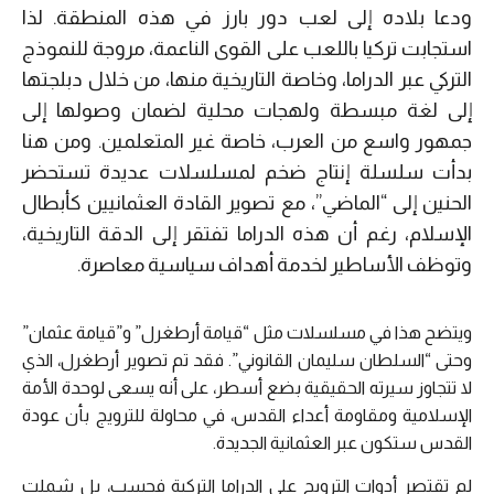
ودعا بلاده إلى لعب دور بارز في هذه المنطقة. لذا
استجابت تركيا باللعب على القوى الناعمة، مروجة للنموذج
التركي عبر الدراما، وخاصة التاريخية منها، من خلال دبلجتها
إلى لغة مبسطة ولهجات محلية لضمان وصولها إلى
جمهور واسع من العرب، خاصة غير المتعلمين. ومن هنا
بدأت سلسلة إنتاج ضخم لمسلسلات عديدة تستحضر
الحنين إلى “الماضي”، مع تصوير القادة العثمانيين كأبطال
الإسلام، رغم أن هذه الدراما تفتقر إلى الدقة التاريخية،
وتوظف الأساطير لخدمة أهداف سياسية معاصرة.
ويتضح هذا في مسلسلات مثل “قيامة أرطغرل” و”قيامة عثمان”
وحتى “السلطان سليمان القانوني”. فقد تم تصوير أرطغرل، الذي
لا تتجاوز سيرته الحقيقية بضع أسطر، على أنه يسعى لوحدة الأمة
الإسلامية ومقاومة أعداء القدس، في محاولة للترويج بأن عودة
القدس ستكون عبر العثمانية الجديدة.
لم تقتصر أدوات الترويج على الدراما التركية فحسب، بل شملت