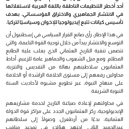
أحد أخطر التنظيمات الناطقة باللغة العربية لاستغلالها
في الانتشار الجماهيري والاختراق المؤسساتي، بهدف
تأسيس كيانات تتبع إيديولوجيا للإخوان وسياسيًا لتركيا
.
في هذا الإطار، رأى صانع القرار السياسي في إسطنبول أن
التوسع والانتشار يبدأ من خلال توجيه القوة الناعمة، والتي
تتضمن تنقية التاريخ العثماني الذي يغلب عليه الطابع
المظلم. ومع ميل الشعوب والجماهير عامة للزعيم، أحاط
العثمانيون سلاطينهم بهالة من التقديس والتنزيه،
محاولين رفعهم إلى مستوى الخلافة الراشدة أو الخلافة
على منهاج النبوة، عبر تطويع مشبوه لأحاديث السنة
النبوية الشريفة.
في محاولتهم لإعادة صياغة التاريخ لخدمة مشاريعهم
الإيديولوجية، ركز العثمانيون الجدد على مراكز قوة الدولة
العثمانية، بدءًا من أرطغرل وصولًا إلى سلطانهم
عبدالحميد الثاني. اجتهد هؤلاء في تمجيد مناقب