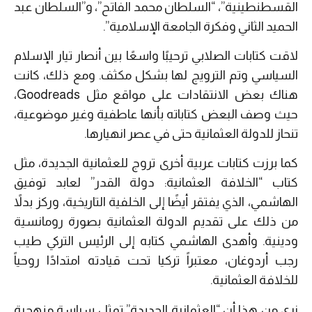
القسطنطينية”، “السلطان محمد الفاتح”، و”السلطان عبد
الحميد الثاني وفكرة الجامعة الإسلامية”.
لاقت كتابات الصلابي ترحيبًا واسعًا بين أنصار تيار الإسلام
السياسي وتم الترويج لها بشكل مكثف. ومع ذلك، كانت
هناك بعض الانتقادات على مواقع مثل Goodreads،
حيث وصف البعض كتاباته بأنها عاطفية وغير موضوعية،
تنحاز للدولة العثمانية حتى في عصر انهيارها.
كما برزت كتابات عربية أخرى تروج للعثمانية الجديدة، مثل
كتاب “الخلافة العثمانية: دولة القدر” لعابد توفيق
الهاشمي، الذي يفتقر أيضًا إلى الخلفية التاريخية، وركز بدلاً
من ذلك على تقديم الدولة العثمانية بصورة رومانسية
ودينية. وأهدى الهاشمي كتابه إلى الرئيس التركي طيب
رجب أردوغان، معتبراً تركيا تحت قيادته امتدادًا روحياً
للخلافة العثمانية.
نرى من هذا أن “العثمانية الجديدة” تمثل سياسة منهجية