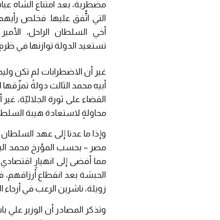
مضطربة، بعد امتناع الشاه عبا
التي اتُّفق عليها. فخلص رأيهم
أخي السلطان الراحل، الأم
تستعيد الدولة توازنها في ظرفٍ
غير أن الاضطرابات لم تكن وليد
أبيه محمد الثالث دولةً تمزّقها
القضاء على ثورة الجلاليّة، غير
محاولةٍ لاستعادة هيبة السلطن
وإذا ما عدنا إلى عهد السلطان 
مصر – بحسب المؤرخ محمد البك
مما أفضى إلى انهيارٍ اقتصادي
الحبشة بعد انقطاع أرزاقهم، فز
زويلة، ناشرين الرعب في أرجاء الع
وتذكر المصادر أن الوزير علي با