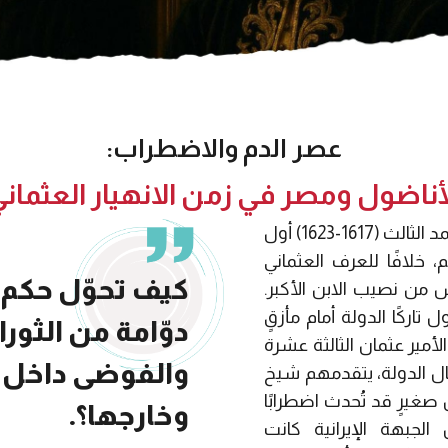
عصر الدم والاضطراب:
أناضول ومصر في زمن الانهيار العثمان
كان السلطان مصطفى بن محمد الثالث (1617-1623) أول
 خلافًا للعرف العثماني
كيف تحوّل حكم م
 من نصيب الابن الأكبر.
اركًا الدولة أمام مأزقٍ
دوّامة من الثور
لأمير عثمان الثالثة عشرة
والفوضى داخل 
جال الدولة، يتقدمهم شيخ
 صغيرٍ قد تُحدث اضطرابًا
وخارجها؟.
 الجبهة الإيرانية كانت