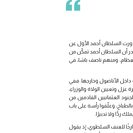
قد ورث السلطان أحمد الأول عن
صادر أن السلطان أحمد تمكّن من
ر العظام، ومنهم ناصف باشا، في
ة داخل الأناضول وخارجها. ففي
زل وتعيين الولاة والوزراء،
جنود العثمانيين القادمين من
الطباخ، وعلّقوا رأسه على باب
ردًّا ولا تدبيرًا.
صارخًا للعنف السلطوي، إذ يقول