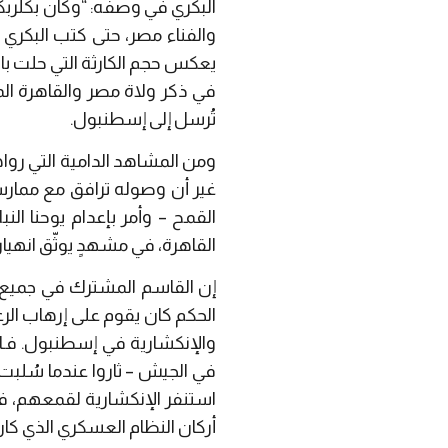
البكري في وصفه: “وكان بكلربكيا
والفناء مصر، حتى كتب البكري 
يعكس حجم الكارثة التي حلت بال
في ذكر ولاة مصر والقاهرة الم
تُرسل إلى إسطنبول.
ومن المشاهد الدامية التي رواه
غير أن وصوله ترافق مع ممار
القمح – وأمر بإعدام يوحنا ا
القاهرة، في مشهدٍ يوثّق انهيا
إن القاسم المشترك في جميع ت
الحكم كان يقوم على إرهاب الر
والإنكشارية في إسطنبول. فـا
في الجيش – ثاروا عندما سُلبت
استنفر الإنكشارية لقمعهم، ف
أركان النظام العسكري الذي كان 