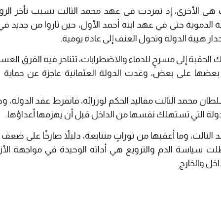
رت هي الأخرى، إذ تمردت في عهد محمد الثالث بسبب تأخر الرو
ة الدموية حتى في عهد ابنه أحمد الأول، حين ثاروا من جديد في 
ر هيبة الدولة وتحول العنف إلى عادة يومية.
الحقبة إلى مسرحٍ للدماء والاضطرابات، تتناحر فيه الفرق العسكري
بعضها على بعض، وغدت الدولة العثمانية عاجزة عن حماية ر
طان محمد الثالث مقاليد الحكم لوزرائه، فانفرط عقد الدولة، و
الدولة التي تستهلك نفسها من الداخل قبل أن يهزمها أعداؤها.
لثالث، وما أعقبها من ثوراتٍ متتابعة، دليلاً صارخًا على ضعف ا
لت سياسة الدم والترويع هي أداته الوحيدة في مواجهة الأز
خل والخارج.