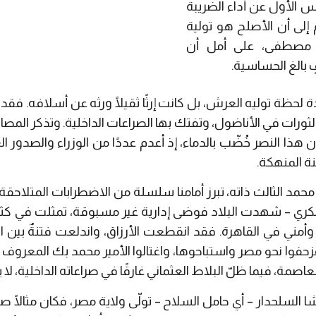
س الأول عن أداء الضريبة
 إلى أن الأصلح هو تولية
ير مصطفى، على أمل أن
 بالغ الحساسية.
ة لحظة توليه العرش، بل كانت إرثًا ثقيلًا ورثه عن أسلافه. ف
 الثورات في الأناضول، وتفتك بها الصراعات الداخلية. وتذكر الم
 أن هذا النصر خُضّب بالدماء، إذ أعدم عددًا من الوزراء والصدو
ة المنهكة.
محمد الثالث ذاته، تبرز أمامنا سلسلة من الاضطرابات المتلاحق
ري – شهدت البلاد فوضى إدارية غير مسبوقة، تمثلت في كثرة ع
 وأمني في القاهرة. فقد انقطعت الأرزاق، واندلعت فتنةٌ بين ال
حفوا نحو مصر واستباحوها، واغتالوا الأمير محمد بك المعروف ب
اصمة، فيما ظلّ البلاط العثماني غارقًا في صراعاته الداخلية، لا يملك 
شا السلحدار – أي حامل السلاح – تولّى ولاية مصر، فكان مثالًا 