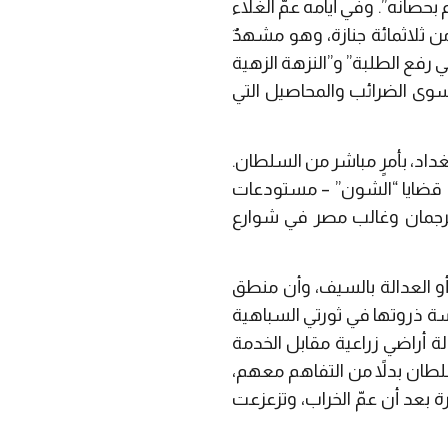
بحصانه”. وفي أيامه عمّ الغلاء
ن ثلاثمائة جنازة، وهو مشهدٌ
 رفع الطلبة” و”النزهة الزهية
 سوى الضرائب والمحاصيل التي
داد، بأمرٍ مباشر من السلطان.
 قضايا “الشون” – مستودعات
الترجمان وغالب مصر في شوارع
و العدالة بالسيف، وأن منطق
سة ذروتها في ثورتي السباهية
 أراضي زراعية مقابل الخدمة
لطان بدلاً من التفاهم معهم،
 بعد أن عمّ الخراب، وتزعزعت