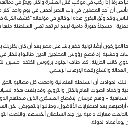
 صارمًا، إذا ركب في موكبٍ قتل العشرة وأكثر، ويمرّ في دمائهم 
بأسى أن أحد المصلين في باب النصر أحصى في يومٍ واحد أكثر م
ناس. وقد وثّق البكري هذه الوقائع في مؤلفاته “كشف الكربة في
عزية”، مسجلًا صورةً دامية لبلادٍ لم تعد تعني السلطنة منها
ا المؤرخون أيضًا، تولية خضر باشا على مصر بعد أن كان بكلربك بغ
سات وحشية، إذ قطع رؤوس المحتجين الذين طالبوا بالنظر في
لنبلاوي كاتب الخزينة، كما طاف الجنود برؤوس الكتخدا حسين 
ر العدالة واتساع رقعة الإرهاب الرسمي.
لك الحوادث أن السلطة العثمانية واجهت كل مطالبةٍ بالحق أ
عية وإخماد الصوت العام بالقتل والترويع. وقد بلغت هذه السيا
لسباهية – وهم فرسان الإقطاع العسكري الذين منحتهم الدولة
 أراضيهم بعد اضطرابات الأناضول، وطالبوا بالتعويض. لكن الس
اندلعت معارك دامية بين جند السلطان أنفسهم، وانتهت الثورة
يوماً عماد الدولة.