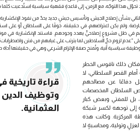
 تحوّل هذا التوجّه، مع الزمن، إلى قاعدةٍ فقهية سياسية استُدعيت كلما 
اني بشأن إصلاح الجيش، وتأسيس جيشٍ جديد يحدّ من نفوذ الإنكشارية، 
عارضة. ولم يكن اعتراضهم، في حقيقته، خوفًا على السلطان أو على استقر
م في ظل مشروعٍ إصلاحيٍّ يهدد وجودهم. فاستند الإنكشارية في مو
ى “عدم لزوم حجّ السلاطين لما يترتب على غيابهم من فتن واضطرابات”.
وظيفة سياسية آنية، وتُمنح صفة الإلزام الشرعي وهي في حقيقتها أداة 
، فكان ذلك ناقوس الخطر
أمام القصر السلطاني، لا
قراءة تاريخية في
بل دفاعًا عن مصالحهم
لّص السلطان المخصصات
وتوظيف الدين ف
م، بل للمفتي وبعض كبار
العثمانية.
ة إلى توجهه لكسر شبكة
ة المركزية. وكانت هذه
عزلٍ وتولية، ومحاسبةٍ لا