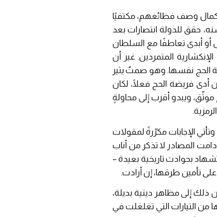
ستكمال وصف فظائعهم، مكتفيًا
نه، حقق للدولة انتصارات بعد
 أو أبدى تعاطفًا مع السلطان
 الإنكشارية المتمردين. غير أن
ة الحج نفسها. وهو صمتٌ يثير
 أدى فريضة الحج فعلًا، لكان
موثّق، ويبدو أقرب إلى محاولةٍ
رمزية.
تي الإجابات مكرّرةً لمقولات
دامت المصادر لا تذكر من أناب
تشهاد بحوادث تاريخية بعيدة –
على تأمين طرقها، إن أرادت.
ن ذلك إلى مظاهر دينية بديلة،
ا من التيارات التي تغلغلت في