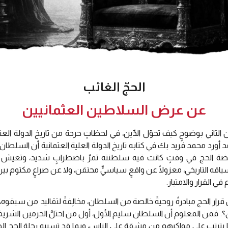
الحجّ الغائب
عن عرض السلاطين العثمانيين
ني بوضوحٍ كيف تحوّل الدِّين، في لحظاتٍ حرجة من تاريخ الدولة العثماني
قد أورد محمد فريد بك في كتابه تاريخ الدولة العلية العثمانية أن السلط
فريضة الحج في وقتٍ كانت فيه سلطنته تمرّ باضطرابٍ شديد، وتعيش
سياقه التاريخي، معزولًا عن واقعٍ سياسيٍّ محتقن، ولا عن صراعٍ مكتوم
ي القرار والامتياز.
ر الحج مبادرةً روحيةً خالصة من السلطان، مخالِفةً لتقاليد من سبقوه، أم 
أعمق؟. فمن المعلوم أن السلطان سليم الأول، أول من احتلَّ الحرمين الش
ا يترتب على مواكبهم من مشقةٍ على الناس، وبما قد تسببه رحلة الحج 