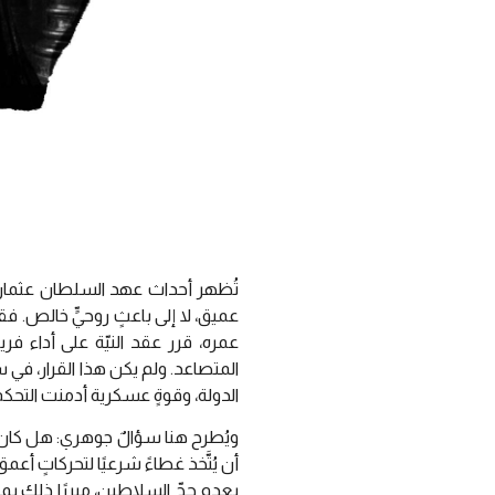
تُظهر أحداث عهد السلطان عثمان الثا
عميق، لا إلى باعثٍ روحيٍّ خالص. ف
عمره، قرر عقد النيّة على أداء 
المتصاعد. ولم يكن هذا القرار، في 
الدولة، وقوةٍ عسكرية أدمنت التحكم ف
ويُطرح هنا سؤالٌ جوهري: هل كان قرا
أن يُتَّخذ غطاءً شرعيًا لتحركاتٍ 
بعدم حجّ السلاطين، مبررًا ذلك بم