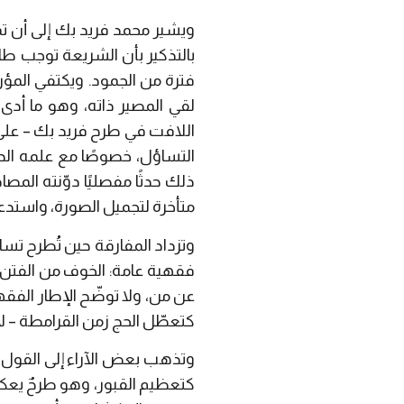
ويشير محمد فريد بك إلى أن ت
بالتذكير بأن الشريعة توجب طا
فترة من الجمود. ويكتفي المؤ
لقي المصير ذاته، وهو ما أدى طب
اللافت في طرح فريد بك – على 
التساؤل، خصوصًا مع علمه الدق
ذلك حدثًا مفصليًا دوّنته المصا
متأخرة لتجميل الصورة، واستدعا
وتزداد المفارقة حين تُطرح تس
فقهية عامة: الخوف من الفتن، ط
عن من، ولا توضّح الإطار الفقه
كتعطّل الحج زمن القرامطة – لا
وتذهب بعض الآراء إلى القول إن
كتعظيم القبور، وهو طرحٌ يعكس 