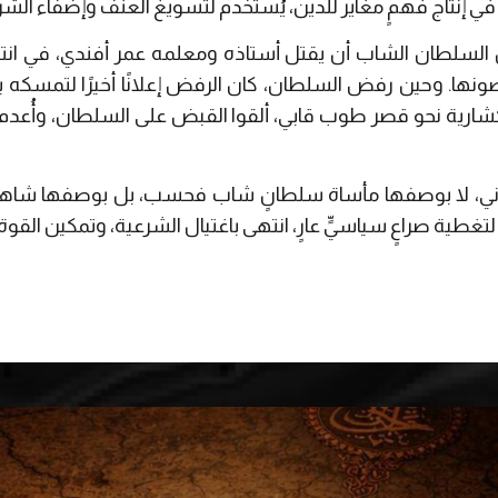
نتاج فهمٍ مغاير للدين، يُستخدم لتسويغ العنف وإضفاء الشرع
سلطان الشاب أن يقتل أستاذه ومعلمه عمر أفندي، في انتهاك
صونها. وحين رفض السلطان، كان الرفض إعلانًا أخيرًا لتمسكه ب
نكشارية نحو قصر طوب قابي، ألقوا القبض على السلطان، وأُعدم 
اني، لا بوصفها مأساة سلطانٍ شاب فحسب، بل بوصفها شاهدًا ت
 لتغطية صراعٍ سياسيٍّ عارٍ، انتهى باغتيال الشرعية، وتمكين القو