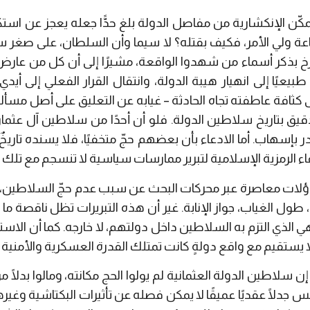
مكّن الإنكشارية من مفاصل الدولة بلغ حدًّا جعله يعجز عن ا
عة ولي الأمر، فكيف بقتله؟ لا سيما وأن السلطان، على صغر س
رخ بذكر أسماء من شهدوا الواقعة، مشيرًا إلى أن كل من عارض
يعيًا إلى انهيار هيبة الدولة، وانتقال القرار الفعلي إلى أيدي
كثافة عاطفته تجاه الحادثة – غيابه عن التعليق على أصل مسأل
يق بتاريخ سلاطين الدولة. فلو أن أحدًا من سلاطين آل عثمان
در بإسهاب. أما الادعاء بأن بعضهم حجّ متخفيًا، فلا يسنده تاريخٌ 
ء الرمزية الإسلامية لتبرير ممارسات سياسية لا تنسجم مع تلك ال
اؤلات معاصرة عبر محركات البحث عن سبب عدم حجّ السلاطين، وتأ
ول الغياب، جواز الإنابة. غير أن هذه التبريرات تظل ناقصة ما 
ي الذي التزم به السلاطين داخل دولتهم، لا خارجه. كما أن الاس
 يستقيم مع واقع دولةٍ كانت تمتلك القدرة العسكرية والأمنية 
 سلاطين الدولة العثمانية لم يولوا الحج مكانته، ومالوا بدلًا م
جدلًا عقديًا عميقًا لا يمكن فصله عن تأثيرات البكتاشية وغيره