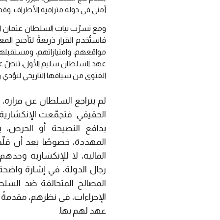
أمني في دولة مترامية الأطراف. وقد
ومع تسرّب نيات السلطان عثمان الث
فاستُخدم القرار ذريعةً لتأجيج الم
مواقعهم، وامتيازاتهم، ومستقبله
عهد السلطان سليم الأول، تنصّ عل
الفتوى من سياقها التاريخي لتؤدي 
لم يتراجع السلطان عن قراره
الحقيقي. فتجمّعت الإنكشارية 
بدافع النصيحة أو الحرص، 
المهددة، خصوصًا بعد أن ق
المالية، لا للإنكشارية وحده
رجال الدولة، في إشارة واضح
المصالح المتحالفة ضد السلط
الإجراءات، في نظرهم، مقدمةً ل
عهد لهم بها.