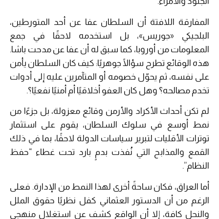
الجنود والأمراء.
المفارقة اللافتة أن السلطان عفا عن أحد المتورطين،
البلجيكي «جوريس»، بل استخدمه لاحقًا في جمع
المعلومات من أوروبا، كما سبق له أن عفا عن مدحت باشا.
هذه الوقائع تطرح سؤالًا جوهريًا: كيف كان السلطان يأمن
على نفسه، ثم يحوّل خصومه أو المتآمرين عليه إلى أدوات
تخدم مصالحه؟ وهل كان العفو أخلاقيًا أم أمنيًا نفعيًا؟.
لم تكن أحداث الأكراد والأرمن وقائع معزولة، بل جزءًا من
نمط أوسع في سلوك السلطان، يقوم على استثمار
توترات الأقليات لتبرير سياسات الدولة لاحقًا، بما في ذلك
القمع والمذابح التي نُفذت بدمٍ بارد تحت غطاء “حفظ
النظام”.
أما العراق، فكان ساحةً أخرى لهذا النمط من الإدارة. فعلى
الرغم من أن الدستور العثماني كفل نظريًا حقوق الملل
والنحل كافة، إلا أن الواقع كشف عن استغلالٍ منهجي