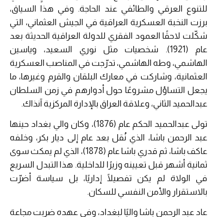
للتنوع العرقي والطائفي عند الحاجة. وفي هذا السياق،
برزت النخبة العسكرية العراقية في الجيش العثماني، التي
شكّلت لاحقًا العمود الفقري للدولة العراقية الحديثة بعد
عام (1921). شخصيات مثل نوري السعيد، وياسين
الهاشمي، وطه الهاشمي، تدرّجت في المناصب العسكرية
العثمانية، وشاركت في معارك البلقان والقرم وغيرها، ما
يجعل التساؤل مشروعًا حول أدوارهم في زمن السلطان
عبدالحميد الثاني، وعلاقة العراق بالإدارة المركزية آنذاك.
تولى عبدالحميد الحكم عام (1876)، وكان والي بغداد حينها
عبد الرحمن باشا، الذي نُقل بعد عام إلى ديار بكر، وخلفه
عاكف باشا، ثم قدري باشا عام (1878)، الذي لم يمكث سوى
ثمانية أشهر قبل تعيينه وزيرًا للداخلية. هذا التبدل السريع
في الولاة لم يكن تفصيلًا إداريًا، بل سياسة أضرّت
بالاستقرار والأمن النفسي للسكان.
عاد عبد الرحمن باشا واليًا لبغداد، وفي عهده ضربت مجاعة