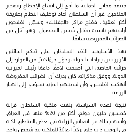
متنفذ مقابل الحماية، ما أدى إلى اتساع الإقطاع وتهجير
الفلاحين. غير أن السلطان أعاد توظيف النظام بطريقة
أكثر تعقيدًا، ففتح مراكز «الجفتلك» وسجّل الفلاحون
أراضيهم باسمه مقابل خُمس المحصول، وهو أقل من
الضرائب المفروضة سابقًا.
بهذا الأسلوب، التف السلطان على تحكم الدائنين
الأوروبيين بإيرادات الدولة، وحوّل جزءًا كبيرًا من الموارد إلى
خزائنه الخاصة، التي أصبحت لاحقًا داعمًا رئيسًا لميزانية
الدولة. ووفق مذكراته، كان يدرك أن الضرائب المفروضة
أنهكت الفلاحين، وأن تحميلهم المزيد سيؤدي إلى انهيار
الزراعة.
نتيجة لهذه السياسة، بلغت ملكية السلطان قرابة
خمسين مليون دونم، أكثر من 20% منها في العراق.
وأسهم ذلك في انتعاش الزراعة في بعض المناطق، لكنه
في الوقت ذاته خلق تركيزًا هائلًا للملكية بيد شخص واحد.