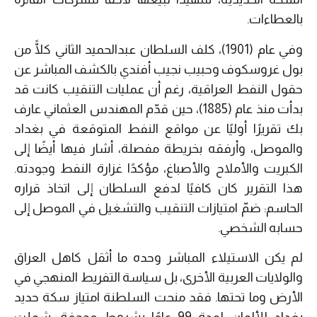
بالعطاءات.
وفي عام (1901)، كلف السلطان عبدالحميد الثاني كلًّا من
بول غروسكوف وحبيب نجيب أفندي بالكشف المباشر عن
حقول النفط العراقية، رغم أن عمليات التنقيب كانت قد
بدأت منذ عام (1885)، حين قدّم المهندس العثماني عارف
بك تقريرًا أوليًا عن مواقع النفط المتوقعة في بغداد
والموصل، وأرفقه بخريطة مفصلة، أشار فيها أيضًا إلى
الكبريت والأملاح والأصباغ، مؤكدًا غزارة النفط وجودته.
هذا التقرير كان كافيًا لدفع السلطان إلى اتخاذ قراره
الحاسم: ضمّ امتيازات التنقيب والتشغيل في الموصل إلى
حسابه الشخصي.
لم يكن الاستيلاء المباشر وحده ما أثقل كاهل العراق
والولايات العربية الأخرى، بل سياسة التفريط المنهجي في
الأرض وما تحتها. فقد منحت السلطنة امتياز سكة حديد