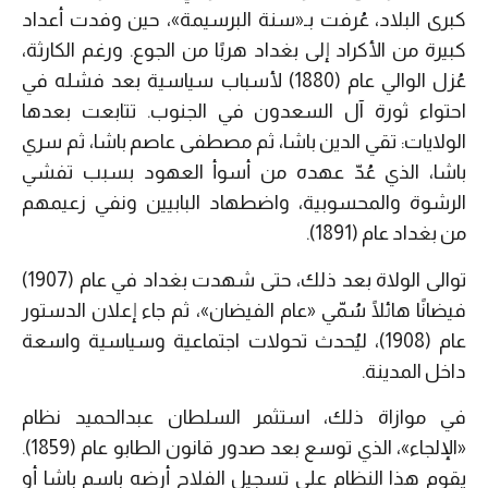
كبرى البلاد، عُرفت بـ«سنة البرسيمة»، حين وفدت أعداد
كبيرة من الأكراد إلى بغداد هربًا من الجوع. ورغم الكارثة،
عُزل الوالي عام (1880) لأسباب سياسية بعد فشله في
احتواء ثورة آل السعدون في الجنوب. تتابعت بعدها
الولايات: تقي الدين باشا، ثم مصطفى عاصم باشا، ثم سري
باشا، الذي عُدّ عهده من أسوأ العهود بسبب تفشي
الرشوة والمحسوبية، واضطهاد البابيين ونفي زعيمهم
من بغداد عام (1891).
توالى الولاة بعد ذلك، حتى شهدت بغداد في عام (1907)
فيضانًا هائلًا سُمّي «عام الفيضان»، ثم جاء إعلان الدستور
عام (1908)، ليُحدث تحولات اجتماعية وسياسية واسعة
داخل المدينة.
في موازاة ذلك، استثمر السلطان عبدالحميد نظام
«الإلجاء»، الذي توسع بعد صدور قانون الطابو عام (1859).
يقوم هذا النظام على تسجيل الفلاح أرضه باسم باشا أو