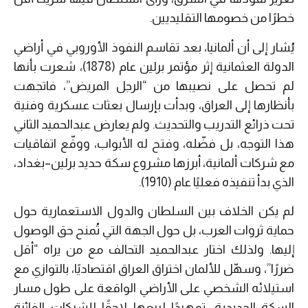
خطرًا من خصومها التقليديين.
يُشار إلى أن ألمانيا، بعد تقاسم النفوذ الأوروبي في أراضي
الدولة العثمانية إثر مؤتمر برلين عام (1878)، شعرت بأنها
لم تحصل على نصيبها من “الرجل المريض”، فاتجهت
بأنظارها إلى العراق، وبدأت بإرسال بعثات عسكرية وفنية
تحت ذرائع التدريب والتحديث. ولم يعارض عبدالحميد الثاني
هذا التوجه، بل فضّله، وفتح له الأبواب، ووقّع اتفاقيات
مع شركات ألمانية، أبرزها مشروع سكة حديد برلين–بغداد،
الذي بدأ تنفيذه فعليًا عام (1910).
لم يكن الخلاف بين السلطان والدول الاستعمارية حول
حماية ثروات العرب، بل حول الجهة التي تُمنح حق الوصول
إليها. ولذلك اختار عبدالحميد التحالف مع من يراه “أقل
ضررًا”، وسهّل للألمان اختراق العراق اقتصاديًا، بالتوازي مع
استيلائه الشخصي على الأراضي الواقعة على طول مسار
السكة الحديدية، تمهيدًا لبيعها لاحقًا للشركات الفائزة