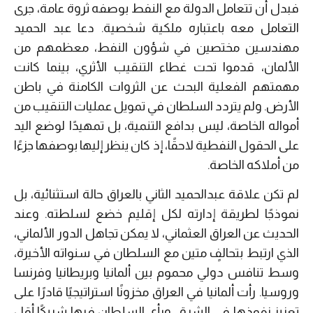
فبدل أن تتعامل الدولة مع النفط بوصفه ثروة عامة، جرى
التعامل معه باعتباره ملكية شخصية. دعا عبد الحميد
مهندسين مختصين في شؤون النفط، معظمهم من
الألمان، قدموا تحت غطاء التنقيب الأثري، بينما كانت
مهمتهم الفعلية البحث عن الثروات الكامنة في باطن
الأرض. ولم يتردد السلطان في تمويل عمليات التنقيب من
أمواله الخاصة، ليس بدافع التنمية، بل تمهيدًا لوضع اليد
على الحقول النفطية لاحقًا، إذ كان ينظر إليها بوصفها جزءًا
من أملاكه الخاصة.
لم تكن علاقة عبدالحميد الثاني بالعراق حالة استثنائية، بل
نموذجًا لطريقة إدارته لكل إقليم خضع لسلطته. وعند
الحديث عن العراق العثماني، لا يمكن تجاهل الدور الألماني،
الذي ارتبط بتحالفٍ متين مع السلطان في سنواته الأخيرة،
وسط تنافس دولي محموم بين ألمانيا وبريطانيا وفرنسا
وروسيا. رأت ألمانيا في العراق مخزونًا استراتيجيًا قادرًا على
تعزيز نفوذها في الشرق، ورأى السلطان فيها شريكًا أقل