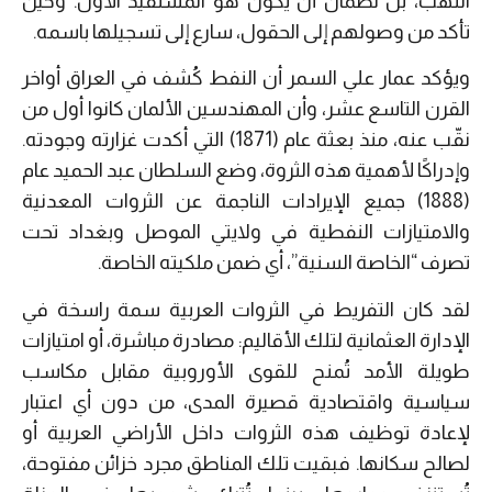
النهب، بل لضمان أن يكون هو المستفيد الأول. وحين
تأكد من وصولهم إلى الحقول، سارع إلى تسجيلها باسمه.
ويؤكد عمار علي السمر أن النفط كُشف في العراق أواخر
القرن التاسع عشر، وأن المهندسين الألمان كانوا أول من
نقّب عنه، منذ بعثة عام (1871) التي أكدت غزارته وجودته.
وإدراكًا لأهمية هذه الثروة، وضع السلطان عبد الحميد عام
(1888) جميع الإيرادات الناجمة عن الثروات المعدنية
والامتيازات النفطية في ولايتي الموصل وبغداد تحت
تصرف “الخاصة السنية”، أي ضمن ملكيته الخاصة.
لقد كان التفريط في الثروات العربية سمة راسخة في
الإدارة العثمانية لتلك الأقاليم: مصادرة مباشرة، أو امتيازات
طويلة الأمد تُمنح للقوى الأوروبية مقابل مكاسب
سياسية واقتصادية قصيرة المدى، من دون أي اعتبار
لإعادة توظيف هذه الثروات داخل الأراضي العربية أو
لصالح سكانها. فبقيت تلك المناطق مجرد خزائن مفتوحة،