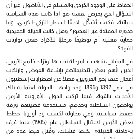
الحفاظ على الوجود الكردي والمسلم في الأناضول، غير أن
السؤال الذي يفرض نفسه هو: إذا كانت هذه السياسة
حمائية، فكيف تَشكَّل لاحقًا الحصار التركي–الكردي، وما
جذوره الممتدة عبر العصور؟ وهل كانت الخيالة الحميدية
حمايةً فعلية، أم توظيفًا مرحليًا للأكراد ضمن توازنات
القوة؟.
في المقابل، شهدت المرحلة نفسها توترًا حادًا مع الأرمن،
الذين اتُّهم بعض تنظيماتهم بإشاعة الفوضى وارتكاب
أعمال عنف بحق القرويين، فضلًا عن اضطرابات إسطنبول
في عامي 1892 و1896. وقد واجهت الدولة العثمانية تلك
الأحداث بالقوة، فيما تركت الدول الأوروبية الأرمن
يواجهون السلطنة وحدهم، مستخدمة قضيتهم ورقة
ضغط سياسية. وفي محاولة لكسب ود أوروبا، خطط
بعض الأرمن لاغتيال السلطان عام (1905) فيما عُرف
بـ«حادثة القنبلة»، لكنها فشلت، وقُتل فيها عدد من