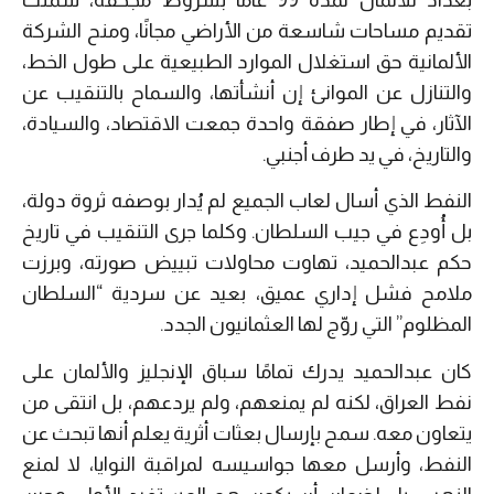
بغداد للألمان لمدة 99 عامًا بشروط مجحفة، شملت
تقديم مساحات شاسعة من الأراضي مجانًا، ومنح الشركة
الألمانية حق استغلال الموارد الطبيعية على طول الخط،
والتنازل عن الموانئ إن أنشأتها، والسماح بالتنقيب عن
الآثار، في إطار صفقة واحدة جمعت الاقتصاد، والسيادة،
والتاريخ، في يد طرف أجنبي.
النفط الذي أسال لعاب الجميع لم يُدار بوصفه ثروة دولة،
بل أُودِع في جيب السلطان. وكلما جرى التنقيب في تاريخ
حكم عبدالحميد، تهاوت محاولات تبييض صورته، وبرزت
ملامح فشل إداري عميق، بعيد عن سردية “السلطان
المظلوم” التي روّج لها العثمانيون الجدد.
كان عبدالحميد يدرك تمامًا سباق الإنجليز والألمان على
نفط العراق، لكنه لم يمنعهم، ولم يردعهم، بل انتقى من
يتعاون معه. سمح بإرسال بعثات أثرية يعلم أنها تبحث عن
النفط، وأرسل معها جواسيسه لمراقبة النوايا، لا لمنع