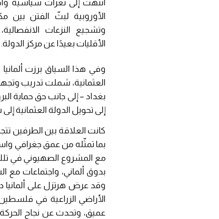
انتهت إلى ثغرات سياسية واق
الأوروبية لبثّ الفتن بين مك
وتشجيع النزعات الانفصالية
الأقليات بعيدًا عن مركز الدولة.
وفي هذا السياق برزت ألماني
العثمانية، شملت تدريب وتجهي
بغداد
–
إلى جانب حق حماية الب
إلى تحويل الدولة العثمانية إلى 
كانت العلاقة بين الطرفين تتجا
بما تمثّله من عمق جغرافي واس
مع المشروع الصهيوني في تلك ا
بدوق ألماني، واجتماعات مع الس
وقد عرض هرتزل على ألمانيا دو
الأراضي الزراعية في فلسطين ت
عميق، وتحدث عن نجاح الحركة