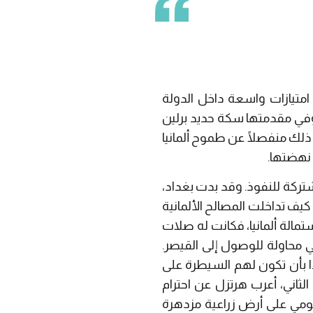
متيازات واسعة داخل الدولة
ي مقدمتها سكة حديد برلين
ذلك منفصلًا عن طموح ألمانيا
ا نهضتها.
شتركة للنفوذ. وقد بدت بغداد،
يف تداخلت المصالح الألمانية
مالة ألمانيا، فكانت له صلات
في محاولة للوصول إلى القيصر.
ًا بأن تكون لهم السيطرة على
لثاني، أعرب هرتزل عن احترام
ومي على أرض زراعية مزدهرة