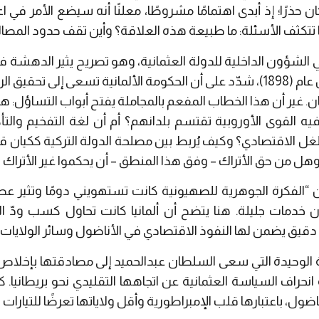
ان حذرًا؛ إذ أبدى اهتمامًا مشروطًا، معلنًا أنه سيضع الأمر في ا
 تتكثف الأسئلة
:
ما طبيعة هذه العلاقة؟ وأين تقف حدود المصال
في الشؤون الداخلية للدولة العثمانية، وهو تصريح يثير الدهشة ف
 عام
(1898)
، شدّد على أن الحكومة الألمانية تسعى إلى تحقيق ال
. غير أن هذا الخطاب المفعم بالمجاملة يفتح أبواب التساؤل
:
هل
 فيه القوى الأوروبية تقتسم بلدانهم؟ أم أن لغة التفخيم والت
لغل الاقتصادي؟ وكيف يُربط بين مصلحة الدولة التركية ككيان
 وهل من حق الأتراك
–
وفق هذا المنطق
–
أن يحكموا غير الأتراك 
ن
“
الفكرة الجوهرية للصهيونية كانت تستهويني دومًا وتثير ع
ون خدمات جليلة. هنا يتضح أن ألمانيا كانت تحاول كسب ودّ ا
دقيق يضمن لها النفوذ الاقتصادي في الأناضول وسائر الولايات.
ة الوحيدة التي سعى السلطان عبدالحميد إلى مصادقتها بإخلاص ومث
انحراف السياسة العثمانية عن اتجاهها التقليدي نحو بريطانيا.
ول، باعتبارها قلب الإمبراطورية وأقل ولاياتها تعرضًا للتيارات ا