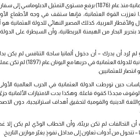
انية منذ عام
(1876)
برفع مستوى التمثيل الدبلوماسي إلى سفارة،
 تعززت القوة العثمانية، فإنها ستقف في وجه الأطماع الأ
ل والأقطار العربية، كذلك المصير النهائي للدولة العثمانية هو أ
إلا بتحرير البحار من الهيمنة البريطانية، وأن السيطرة على الدو
لم يُرد أن يدرك
–
أن دخول ألمانيا ساحة التنافس لم يكن بداف
ية للدولة العثمانية في حربها مع اليونان عام
(1897)
لم تكن عملًا 
و انتصار للعثمانيين.
 حين تورطت الدولة العثمانية في الحرب العالمية الأولى، فك
وقوف مجددًا كقوة فاعلة. وهكذا بدت الامتيازات الألمانية جزء
واللغة الدينية والقومية لتحقيق أهداف استراتيجية، دون الاصطد
ن التحالفات لم تكن بريئة، وأن الخطاب الودّي لم يكن إلا غ
–
تتحول من أدوات تعاون إلى مداخل نفوذٍ يغيّر موازين التاريخ.