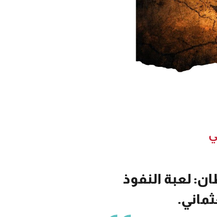
ي
ن: لعبة النفوذ
ماني.