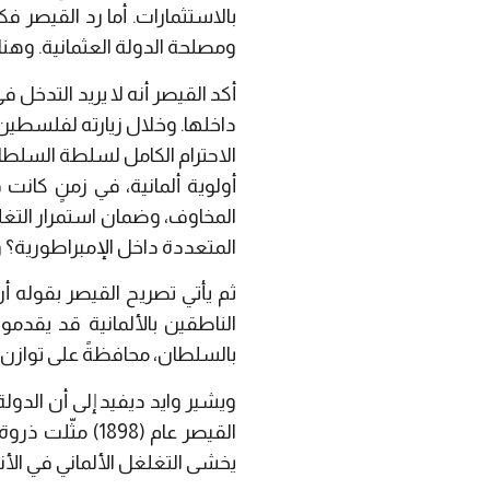
بالاستثمارات. أما رد القيصر فك
ومصلحة الدولة العثمانية. وهنا
أكد القيصر أنه لا يريد التدخل 
داخلها. وخلال زيارته لفلسطين
الاحترام الكامل لسلطة السلطان
أولوية ألمانية، في زمنٍ كانت
المخاوف، وضمان استمرار التغ
المتعددة داخل الإمبراطورية؟
ثم يأتي تصريح القيصر بقوله أ
الناطقين بالألمانية قد يقدم
بالسلطان، محافظةً على توازن 
ويشير وايد ديفيد إلى أن الدول
القيصر عام
(1898)
مثّلت ذروة 
يخشى التغلغل الألماني في الأناض