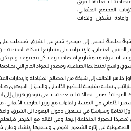
تصادية استغلتها القوى
وّنات المجتمع العثماني،
، وإعادة تشكيل ولاءات
ا قوةً صاعدةً تسعى إلى موطئ قدم في الشرق، فحصلت على ا
ز الجيش العثماني، والإشراف على مشاريع السكك الحديدية
–
وف
روتستانت، وإقامة مشاريع اقتصادية وعسكرية متنوعة. ولم يكن 
سوقٍ واسعٍ لمنتجاتها الصناعية، ومصدرٍ للمواد الخام التي تحتاجه
وز ظاهر التحالف إلى شبكة من المصالح المتبادلة والإدارات الم
تراتيجي، ساحة مفتوحة للحضور الألماني. والسؤال الجوهري هنا
:
ك
لمرحلة؟. ضمن اتصالاته المتعددة، سعى ثيودور هرتزل إلى است
فير الألماني في النمسا، ولقاءات مع وزير الخارجية الألماني، 
رًا ثقافيًا وسياسيًا في تسهيل دخول اليهود إلى الشرق، واعد
مهيدًا للهجرة المنظمة إليها. وفي لقائه مع القيصر فيلهلم ا
 الصهيونية في إثارة الشعور القومي، وسعيها لإنشاء وطن ق