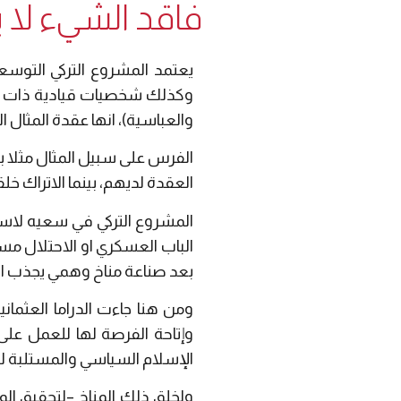
فاقد الشيء لا 
يعتمد المشروع التركي التوسع
وكذلك شخصيات قيادية ذات سمعة
والعباسية)، انها عقدة المثال ال
الفرس على سبيل المثال مثلا 
العقدة لديهم، بينما الاتراك خل
المشروع التركي في سعيه لاستع
الباب العسكري او الاحتلال مست
بعد صناعة مناخ وهمي يجذب الع
ومن هنا جاءت الدراما العثمان
وإتاحة الفرصة لها للعمل على
الإسلام السياسي والمستلبة لل
ولخلق ذلك المناخ –لتحقيق الو