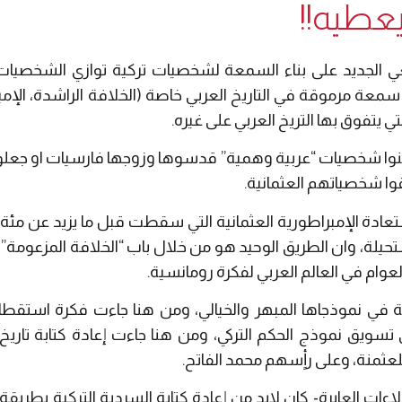
يعطيه!!
ي الجديد على بناء السمعة لشخصيات تركية توازي الشخصيات 
 مرموقة في التاريخ العربي خاصة (الخلافة الراشدة، الإمبرا
تي يتفوق بها التريخ العربي على غيره.
بنوا شخصيات “عربية وهمية” قدسوها وزوجها فارسيات او جعلو
قوا شخصياتهم العثمانية.
ادة الإمبراطورية العثمانية التي سقطت قبل ما يزيد عن مئة 
حيلة، وان الطريق الوحيد هو من خلال باب “الخلافة المزعومة” وا
وام في العالم العربي لفكرة رومانسية.
ية في نموذجاها المبهر والخيالي، ومن هنا جاءت فكرة استقطا
 تسويق نموذج الحكم التركي، ومن هنا جاءت إعادة كتابة تاري
عثمنة، وعلى رأٍسهم محمد الفاتح.
لاءات العابرة- كان لابد من إعادة كتابة السردية التركية بطري