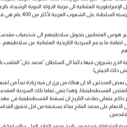
 الإمبراطورية العثمانية الى مرتبة الدولة النبوية الرشيدة، بال
التاريخ الدموي والعبثي الذي مار
بير هوس العثمانيين بتحويل سلاطينهم الى شخصيات مقدسة،
اضافة ما يدعم السردية التاريخية العثمانية عن سلاطينهم، ح
م.
الذي يشيرون فيها دائما الى السلطان “محمد خان” الملقب بال
جيش ذلك الجيش).
ض المحدثين، الا ان هناك من يرى ان فيه زيادة تبدأ من (فنعم 
لتفتحن القسطنطينية)، وهذا ينفي تماما تلك السردية المق
ر حاكم عثماني صادف التاريخ ان تسقط القسطنطينية في عهده 
ل الانعام على محمد الفاتح بما لا يستحقه من اجل تحقيق القداس
لاقدمين.
ة المتداولة، فبرغم من تاريخ محمد الفاتح المليء بالسلوكيات 