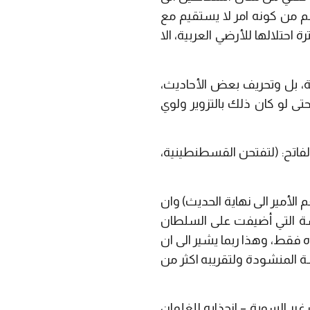
رغم من كونه امر لا يستقيم مع
سته السلطنة على الشعوب العربية لأكثر من 400 عام هي فترة احتلالها للأرضي العربية، الا
 بل وتحريف بعض الأحاديث،
تى لو كان ذلك بالتزوير ولوي
فاتح: (لتفتحن القسطنطينية،
الأمير الى نهاية الحديث) وان
دسة التي أضيفت على السلطان
فقط، وهذا ربما يشير الى ان
ة المنشودة ولتقريبه اكثر من
غير السوية – انجذابه للغلمان