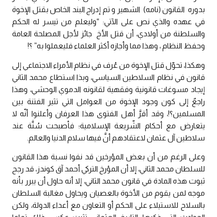
بدوره القانون (نامه) الشهير و تم إدراج البند الخاص بقتل الإخوة
في عهده والذي نص على الآتي: “وليعلم من تيسر له الحكم
والسلطنة من أولادي، أن قتل الأخ جائز لأجل المصلحة العامة
وحفظ النظام ، وهذا مما وأجازه أكثر العلماء فليعملوا به” ؟!
وهكذا، تحوّل قتل الإخوة من عُرف في نظام الأمراء الاجتماعي إلى
قانون في نظام السلاطين السياسي، وبذا استطاع محمد الثاني
إيجاد مسوغات قانونية وفقهية لقانونه الدموي الوحشي، وهذا
راجعٌ إلى كون وجود الإخوة من العوامل التي تثير الفتنة بين
المسلمين؟!، وقد أقرَّ أهل الفتوى هذا العرفان وأعلنوا أنّه لا
يتعارض مع أحكام الشّريعة الإسلامية؛ فأصبحت سُنَّة عند
سلاطين آل عثمان لاعتقادهم أنَّ فيها سلام الدنيا والعالم.
وعلى الرغم من أن بعض المؤرخين قد نفوا نسبة هذا القانون
للسلطان محمد الثاني، إلا أن المؤرخ التركي أحمد آق كوندز، قد رجح
ثبوت هذه المادة في قانون محمد الثاني، إلا أنه حاول أن يبرر بأنه
موجه لمن يقوم من الأخوة بالعصيان ويحاول مغالبة السلطان
بالسلاح للاستيلاء على الحكم أو التعاون مع أعداء الدولة، ولكن