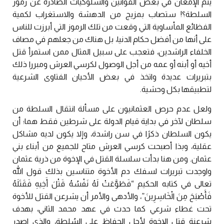
يتم الإمعان في بعض القوانين والسلوكيات الصادرة عن رموز
السلطة؟! ستصاب بمزيج من الدهشة والاستغراب لكمية
الفظائع المأساوية التي وقعت من تلك الرموز التي أبرزت للناس
على أنها من أفضل حكام الدنيا، بل هناك من جعلهم في مصاف
الخلفاء الراشدين، فتعجب على سبيل المثال ممن استمرأ قتل
أخيه أو أبنه أو عمه من أجل الوصول لكرسي العرش ومبررا ذلك
بتبريرات عديدة واتخذ في بعض الأحيان الفتاوى الشرعية
لتطبيقها بكل وحشية.
ولعل عدم حرص العثمانيون على مسألة انتقال السلطة من
سلطان لآخر في بداية قيام الدولة على شرطين فقط هما؛ أن
يكون السلطان ذكرًا في سن راشدة، وإلا يكون لديه مشاكل
عقلية، وبذا أصبحت كرسي العرش متاح للجميع من أبناء بني
عثمان. ومن هنا بدأت سلسلة القتل في الإخوة من ذرية عثمان
واوجدت تبريرات لسفك دم الأخوة متناسين بذلك قول الله
تعالى في كتابه الحكيم “فَطَوَّعَتْ لَهُ نَفْسُهُ قَتْلَ أَخِيهِ فَقَتَلَهُ
فَأَصْبَحَ مِنَ الْخَاسِرِينَ”، والأدهى والأمر أن يشرعن القتل للأخوة
تحت غطاء شرعي كما حدث في عهد محمد الثاني، بهدف
شرعنة قتل الإخوة لأجل الحفاظ على السُلطة، والذي اصدر