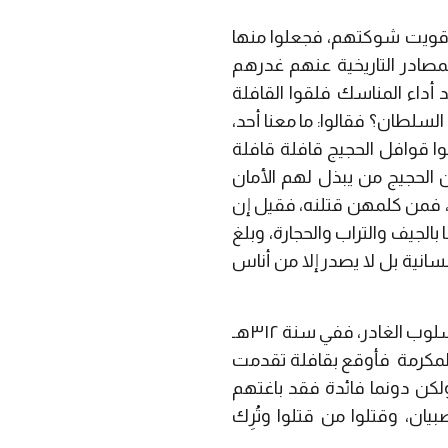
ها قويت شوكتهم، فجعلوا منها
لمصادر التاريخية عنهم غدرهم
بعد أداء المناسك فلقوا القافلة
السلطان؟ فقالوا: ما معنا أحد،
وا قوافل الحجيج قافلة قافلة
ن الحجيج من يبذل لهم الأمان
، فمن كلمهن قتلنه، فقيل إن
لجيف والتراب والحجارة، وبلغ
سانية بل لا يصدر إلا من أناس
سلوب الغادر، ففي
سنة ٣١٢هـ
لمكرمة
فأوقع بقافلة تقدمت
لكن دونما فائدة فقد باغتهم
بيان، وقتلوا من قتلوا وتُرِك