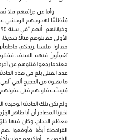
وأما عن جرائمهم فلا تُعَ
مُنْطَلَقًا لهجومهم الوحشي عل
وخياناتهم
أنهم “
الأولى فقاتلوهم قتالاً شديدًا،
فقالوا: فلسنا نريدكم، فاطمأن
يُعْمِلُونَ فيهم السيف، فقتل
فعندما رجعوا قتلوهم عن آخره
عدد القتلى بلغ في هذه الحادث
ما نهبوه من الحجيج ألفي ألفي د
مُسِخَت قلوبهم قبل عقولهم واع
ولم تكن تلك الحادثة الوحيدة
تخبرنا المصادر أن أبا طاهر ال
معظم الحجاج، وكان فيها خلق 
القرامطة أيضًا، فأوقعوا بهم و
الباقون في أماكنهم فمات أكثر