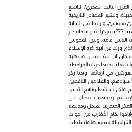
القرن الثالث الهجري/ التاسع
خبيثة،
وتشير المصادر التاريخية
ّ مجوسيّ، وارتبط في البداية
بالمذهب الإسماعيلي، وسرعان ما انقلب عليه وأنشأ مذهبه الخاصّ به، وجعل من الكوفة سنة 277ه مركزاً له وأسماه دار
لة الناس عامّة، وبين المجوس
لذي ورث عن أبيه كره الإسلام
 كان ابن عمّ حمدان وصهره
و سعيد الجنابي في البحرين، واستغلت فيها حركة القرامطة
يّين في أرجائها، وهنا ركّز
أسيادهم، والفلاحين الناقمين
م. ولكي يستقطبونهم ابتدعوا
الإسلام وعدهم بالقضاء على
لفكر المنحرف المنحل وجذبهم
أباحوا نكاح الأقارب من أخوات
القرامطة سمومها وتسلطت