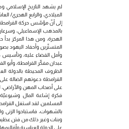
لم يشهد التاريخ الإسلامي وح
الميلادي، والرابع الهجري/ العا
إلى أنّ مؤسّس حركة القرامطة 
الهجرة، ومن هذا المركز بدأ 
المتستّرين وأحفاد اليهود بصو
وأمل القضاء عليه، وتأسيس 
الظروف المحيطة بالدولة العب
القرامطة دعوتهم الضالة على 
على أصحاب المهن والأراضي، ل
فكرة إشاعة المال وشيوعيّة 
المسلمين. لقد استغل القرامط
بالشهوات، فاستباحوا الزنى وال
وبنات وغير ذلك من فتن عظيم
على الدولة العباسية وأقاليمها 