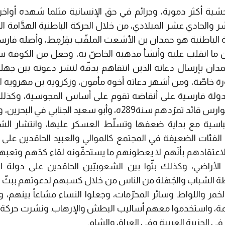
شية أكثر دموية، وجرائم في حق الإنسانية مثلما شهده أواخر 
شر والحادي عشر الميلادي، من خلال الحركة الباطنية الهدَّامة ال
الباطنية هو حمدان بن الأشعث الملقّب بقِرْمِط، وأصله فارسي
حمدان بإرسال دعاته الذين انتقاهم بدقّة لنشر دعوته بين جه
رة خاصّة، ومن أشهر دعاته أخوه مأمون، وزكرويه بن مهرويه ا
دولة فارسية على أنقاضه تقوم على أساس المجوسية، وكذلك
عبدان مفكّر القرامطة، وأبو الفوارس قائد تمرّدهم سنة289ه، وأب
اسية مع بداية ضعفها وتسلّط العسكر عليها، وانتشار الشعوب
الفئات الضعيفة في المجتمع كالموالي والعبيد الحاقدين على 
اعتقادهم بأنّهم لا يعطونهم ما يستحقّونه لقاء كدّهم وتعبه
الأراضي، وكذلك بثّوا بين الشعوبيّين الحاقدين على دولة 
ة الشباب والجَهَلة من الناس من خلال كسبهم لدعوتهم ببثّ ا
خمر واللواط وسائر المحرّمات، وجعلوا النساء مشاعاً بينهم، و
ة، واستخدموا معهم أساليب البطش والإرهاب.
ونشرت حركة 
في الجزيرة العربية وفي العراق والشام.