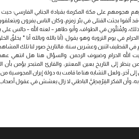
م هجومهم على مكة المكرمة بقيادة الجنابي الفارسي؛ حيث ق
د الحرام، سنة 317هـ، وقد ألقوا بجثث القتلى في بئر زمزم، وكان الناس يفرون و
ذلك، ويُقْتَلُون في الطواف، وأبو طاهر – لعنه الله – جالس على باب
م في يوم التروية وهو يقول: (أنا بالله وبالله أنا * يخلقُ الخلقَ
 القطيف اثنين وعشرين سنة. فالتاريخ صور لنا تلك المشاهد ال
بيت الله الحرام وضيوف الرحمن. والسؤال هنا هل انتهي عهد
ينظر إلى التاريخ بعين المعتبر، والقارئ المتبحر يؤمن بأن الت
إلى آخر، ولعل التشابه هنا ما قامت به دولة إيران المجوسية من ا
شابه، وأن الفكر القِرْمِطِيَّ الباطني لا زال يعشش في عقول أصحاب