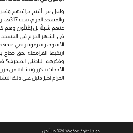
ولعل من أقبح جرائمهم وغدره
والمسج
عنهم شيئاً؛ بل يُقْتَلُون وهم ك
في الشهر الحرام في المسجد الحرا
الأسود، وسرقوه وبقي عندهم في
ارتكبها القرامطة بحق حجاج 
وفكر
هم الباطني المنحرف؟ فمن 
الأحداث تتكرر وتتشابه من قرن 
الحرام لَخَيرُ دليل على ذلك الت
جميع الحقوق محفوظة 2026 حبر أبيض