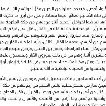
دُّ ولا تُحصى، فبعدما جعلوا من
البحرين مقرًّا لدولتهم التي في
ى تلك الأقاليم فعاثوا فيها فسادًا، ولعل ‎
من أبرز
ما ذكرته ا
في سنة ٢٩٤هـ تعرضوا لقوافل الحجيج أثناء عودتهم من مكة المكرمة 
 فلما رأى القرامطة شدة القافلة في القتال، قال: هل فيكم نائب 
وا وساروا فلما ساروا، أوقعوا بهم وقتلوهم عن آخرهم. وتعقب
وهم عن آخرهم، وجمعوا القتلى كالتل، وأرسلوا خلف الفارين م
م، وكان نساء القرامطة يطفن بين القتلى يعرضن عليهم الماء
ة عشرين ألفا، وهم في كل ذلك يغورون الآبار، ويفسدون ماءها با
ينار”
، ومثل هذا المشهد لا يصدر ممن في قلبة ذرة إيمان أو إن
تقدوا من العقيدة الباطنية ما الله به عليم.
 التي آذت المسلمين وفتكت بهم بل نراهم يعودون إلى نفس الأ
قِرْمِطِيّ سار في عسكر عظيم ليلقى الحجيج في رجوعهم من مكة ا
كثير من أهل بغداد، فنهبهم، ووصل الخبر إلى باقي الحجاج، و
أخذوا دوابَّهم، وما أرادوا من الأمتعة والأموال والنساء والص
هم جوعًا وعطشا في الفيافي والصحارى .