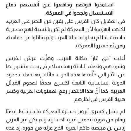
استمدوا قوتهم ودافعوا عـن أنفسهم دفاع
الاستبسال ونجحوا في المعركة.
في المقابل كان الفرس على يقين من النصر على العرب،
لكنهم انهزموا؛ لأن المعركة لم تكن بالنسبة لهم مصـيرية
حاسمة، لذا لم يبذلوا ما بذله العرب ولم يقاتلوا عن حماسة،
ومن ثم خسروا المعركة.
أعلت “ذي قار” مكانة العرب، وهزَّت عرش الفرس
ونفوذهم، وتصف الباحثة رهف سلام في بحث منشور لها
عن الآثار التي خَلَّفتها هذه الحرب، قائلة: إنها جعلت حدود
الدولة الساسانية التابعة لكسرى هدفًا لهجوم القبائل
العربية، كما أنّ هذا الانتصار رفع المعنويات العربية وكسر
هيبة الفرس في نظرهم.
لم يتقبل كسرى أبرويز خسارة المعركة فاستشاط غضبًا
وقام من فوره بتحميل غيره الخسارة، ولم يكن غير العربي
إياس بن قبيصة حاكم الحيرة الذي عزله من فوره، إذ عده