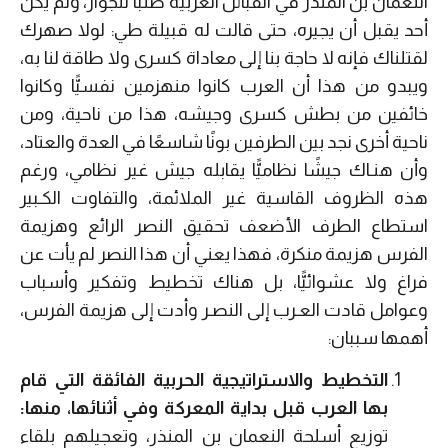
النعمان بن المنذر في القبائل العربية طلبًا للجوار، ولم يكن
أحد يقبل أن يجيره، حتى قالت له قبيلة طي: لولا صهرك
لقتلناك فإنه لا حاجة بنا إلى معاداة كسرى ولا طاقة لنا به،
ويبدو من هذا أن العرب كانوا منهزمين نفسيًّا وكانوا
خائفين من بطش كسرى وجيشه، هذا من ناحية، ومن
ناحية أخرى نجد بين الطرفين بونًا شاسعًا في العدة والعتاد،
وأن هنـاك جيشًا نظاميًّا يقابله جيش غير نظامي، ورغم
هذه الظروف القاسية غير الملائمة، والتفاوت الكـبير
استطاع الطرف الأضعف تحقيق النصر الرائع وهزيمة
الفرس هزيمة منكرة، فهذا يعني أن هذا النصر لم يأت عن
فراغ ولا عشوائيًّا، بل هناك تخطيط وتفكير وأسباب
وعوامل قادت العـرب إلى النصـر وأدت إلى هزيمة الفرس،
أهمها سببان:
التخطيط والاستراتيجية الحربية الفائقة التي قام
بها العرب قبل بداية المعركة وفي أثنائها، منها:
توزيع أسلحة النعمان بن المنذر، وتعجيلهم بلقاء