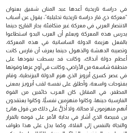
في دراسة تاريخية أعدها عبد المنان شفيق بعنوان
“معركة ذي قار دراسة تاريخية تحليلية”، يقول عن أسباب
الانتصار العربي في معركة غير متكافئة: يحار القارئ حينما
يدرس هذه المعركة ويعلم أن العرب البدو استطاعوا
بالفعل هزيمة الدولة الساسانية في هذه المعركة،
وتصيبه الدهشة والذهول حينما يعرف أن فارس كانت
أعظم دولة آنـذاك، وكانت قد بسطت نفوذها على
منطقة شاسعة من الأراضي، وكانت في أوج عزها وقوتها
في عصر كسرى أبرويز الذي هزم الدولة البيزنطية، وقام
بفتوحات واسعة، وأطلق على نفسه لقب أبرويـز بمعنى
المظفر، في المقابل كان العـرب خائفين من القوة
الفارسية حينها، وكانوا منهزمين نفسيًّا، وكانوا يعتقدون
أنهم منهزمون لا محالة، ولا أَدَلُّ على ذلك من قول هانئ
بن قبيصة الذي أشار في بداية الأمر على قومه بالفرار
والنجاة بالنفس إلى الفلاة، وكما يدل على هذا طواف