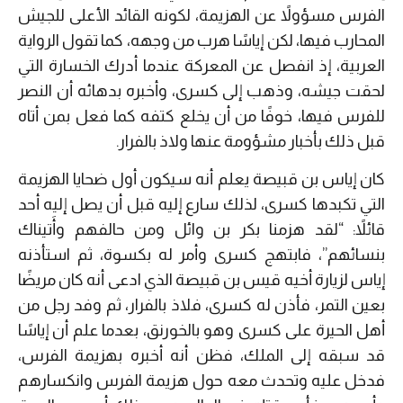
الفرس مسؤولاً عن الهزيمة، لكونه القائد الأعلى للجيش
المحارب فيها، لكن إياسًا هرب من وجهه، كما تقول الرواية
العربية، إذ انفصل عن المعركة عندما أدرك الخسارة التي
لحقت جيشه، وذهب إلى كسرى، وأخبره بدهائه أن النصر
للفرس فيها، خوفًا من أن يخلع كتفه كما فعل بمن أتاه
قبل ذلك بأخبار مشؤومة عنها ولاذ بالفرار.
كان إياس بن قبيصة يعلم أنه سيكون أول ضحايا الهزيمة
التي تكبدها كسرى، لذلك سارع إليه قبل أن يصل إليه أحد
قائلاً: “لقد هزمنا بكر بن وائل ومن حالفهم وأَتيناك
بنسائهم”، فابتهج كسرى وأمر له بكسوة، ثم استأذنه
إياس لزيارة أخيه قيس بن قبيصة الذي ادعى أنه كان مريضًا
بعين التمر، فأذن له كسرى، فلاذ بالفرار، ثم وفد رجل من
أهل الحيرة على كسرى وهو بالخورنق، بعدما علم أن إياسًا
قد سبقه إلى الملك، فظن أنه أخبره بهزيمة الفرس،
فدخل عليه وتحدث معه حول هزيمة الفرس وانكسارهم