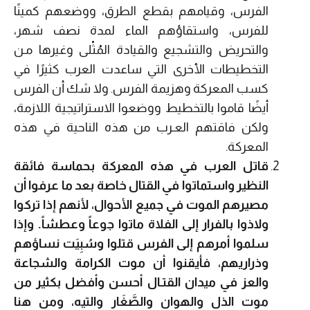
الفرس، وقيامهم بقطع الطرق، ووضعهم كمينًا
للفرس، واستقاؤهم الماء لمدة نصف شهر،
والتحريض والتشجيع والقيادة المُثْلى وغيرها مـن
التخطيطات الأخرى التي ساعدت العرب كثيرًا في
كسب المعركة وهزيمة الفرس. ولا شك أن الفرس
أيضًا قاموا بالتخطيط ووضعوا الاستراتيجية اللازمة،
ولكن فاقتهم العـرب من هذه الناحية في هذه
المعركة.
قاتل العرب في هذه المعركة بحماسة فائقة
النظير واستماتوا في القتال خاصة بعد ما عرفوا أن
مصيرهم الموت في جميع الأحوال، لأنهم إذا تركوا
ولاذوا بالفرار إلى الفلاة ماتوا جوعاً وعطشاً. وإذا
سلموا أمرهم إلى الفرس قتلوا وسُبِيَت نساؤهم
وذراريهم، فأيقنوا أن موت الكرامة والشجاعة
والعز في ميدان القتـال أحسن وأفضل بكثير من
موت الذل والهوان والصَّغَار والتيه، ومن هنا