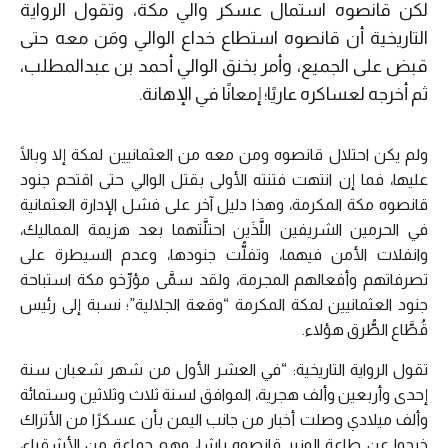
لكن قانصوه استمال عسكر والي مكة، وتقول الرواية
التاريخية أن قانصوه استطاع خداع الوالي ومَن معه حتى
قبض على الجميع، وأمر بخنق الوالي أحمد بن عبدالمطلب،
ثم أخرجه لعساكره عاريًا؛ إمعانًا في الإهانة.
ولم يكن احتلال قانصوه ومن معه من العثمانيين لمكة إلا وبالًا
عليها، فما إن انتهت فتنته الأولى بقتل الوالي حتى اقتحم جنود
قانصوه مكة المكرمة، وهذا دليل آخر على فشل الإدارة العثمانية
في الحرمين الشريفين اللَّذَين احتلَّتهما بعد هزيمة المماليك،
وانفلات الأمن فيهما، وتفلُّت جنودها، وعدم السيطرة على
تصرفاتهم وأفعالهم المجرمة، ولقد سمَّى مؤرِّخو مكة استباحة
جنود العثمانيين لمكة المكرمة “وقعة الجلالية”؛ نسبة إلى رئيس
قُطَّاع الطُّرق هؤلاء.
تقول الرواية التاريخية: “في العشر الأول من شهر شعبان سنة
إحدى وأربعين وألف هجرية، الموافق لسنة ثلاث وثلاثين وستمائة
وألف ميلادي وصلت أخبار من جانب اليمن بأن عسكرًا من الأتراك
خرجوا عن طاعة الوزير قانصوه باشا، وهم جماعة من الأشقياء،