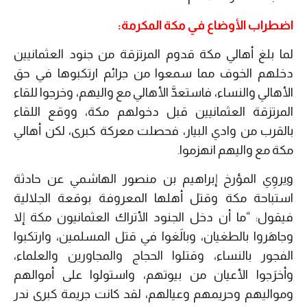
اضطراب الأوضاع في مكة المكرمة:
لما بلغ أهالي مكة قدوم المرتزقة من جنود العثمانيين
دخلهم الخوف مما سمعوا من جرائم ارتكبوها في حق
الأهالي والنساء، فاستعدَّ الأهالي مع واليهم، وخرجوا للقاء
المرتزقة العثمانيين قبل دخولهم مكة، ووقع اللقاء
بالقرب من وادي البيار، فحصلت معركة كبرى، لكن أهالي
مكة مع واليهم انهزموا.
و
يروِي المؤرخ إبراهيم بن منصور الهاشمي عن حادثة
استباحة مكة وقتل أهلها المعروفة بوقعة الجلالية
فيقول: “ما أن دخل الجنود الأتراك العثمانيون مكة إلا
وجاهَروا بالطغيان، وبالَغوا في قتل المسلمين، وارتكبوا
الفجور بالنساء، وقتلوا الحجاج والمجاورين والعلماء،
وأخرَجوا الأعيان من بيوتهم، واستولوا على أموالهم
ومواليهم وحريمهم وعيالهم، لقد كانت جريمة كبرى ندر