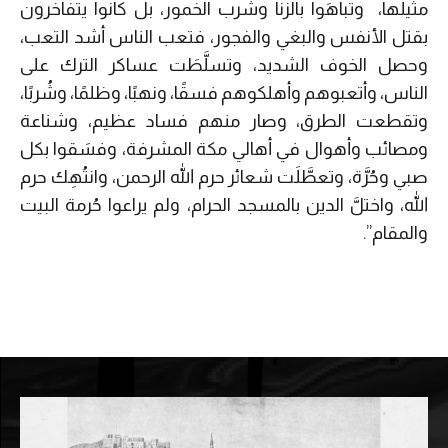
مثيلها، وتباهَوا بالزنا وشرب الخمور، بل كانوا يتفاخرون
بقتل الأنفس والبغي والفجور، فتعب الناس أشد التعب،
وحصل الخوف الشديد، وتسلَّطَت عساكر الترك على
الناس، وأتعبوهم وأهلكوهم فسقًا، ونهبًا، وظلمًا، وشُربًا،
وتقطعت الطرق، وصار منهم فساد عظيم، وشناعة
ومصائب وأهوال في أهالي مكة المشرفة، وفسَقوا بكل
صبي وحُرَّة، وتعطَّلَت شعائر حرم الله الرحمن، وانتُهِك حرم
الله، واختلَّ الدين بالمسجد الحرام، ولم يراعوا حُرمة البيت
والمقام”.