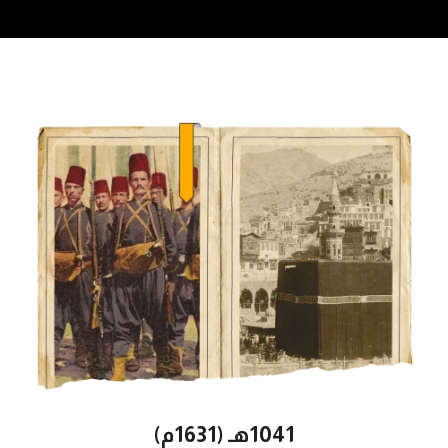
1041هـ (1631م)