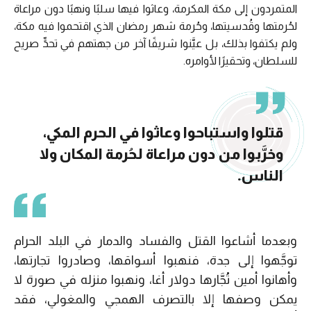
المتمردون إلى مكة المكرمة، وعاثوا فيها سلبًا ونهبًا دون مراعاة
لحُرمتها وقُدسيتها، وحُرمة شهر رمضان الذي اقتحموا فيه مكة،
ولم يكتفوا بذلك، بل عيَّنوا شريفًا آخر من جهتهم في تحدٍّ صريح
للسلطان، وتحقيرًا لأوامره.
قتلوا واستباحوا وعاثوا في الحرم المكي،
وخرَّبوا من دون مراعاة لحُرمة المكان ولا
الناس.
وبعدما أشاعوا القتل والفساد والدمار في البلد الحرام
توجَّهوا إلى جدة، فنهبوا أسواقها، وصادروا تجارتها،
وأهانوا أمين تُجَّارها دولار أغا، ونهبوا منزله في صورة لا
يمكن وصفها إلا بالتصرف الهمجي والمغولي، فقد