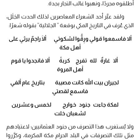
أطلقوه مجردًا، ونهبوا غالب التجار بجدة.
ولقد عبَّر أحد الشعراء المعاصرين لذلك الحدث الجَلَل،
الذي عُرف في التاريخ المكي بوقعة ” الجلالية” بقوله شعرًا:
ألا فاسمعوا قولي ورِقُّوا لشكوتي ألَا راحِمٌ يرثي على
أهل مكة
ألا غارةٌ لله تفرج كربةً ألا فانجدوا يا قوم
أهل المروة
لجيران بيت الله كانت مصيبة بتاريخ عام ألفي
فاسمع لقصتي
لمكة جاءت جنود خوارج لخمس وعشرين
لشعبان خلت
ولا يُستغرب هذا التصرف من جنود العثمانيين؛ لاعتيادهم
مثل تلك التصرفات في البلد الحرام مكة المكرمة، وكرَّروا