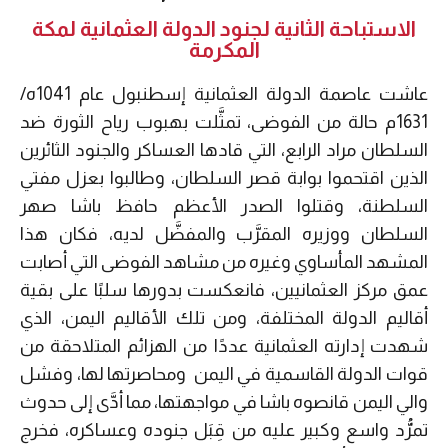
الاستباحة الثانية لجنود الدولة العثمانية لمكة
المكرمة
عاشت عاصمة الدولة العثمانية إسطنبول عام 1041ه/
1631م حالة من الفوضى، تمثَّلت بهبوب رياح الثورة ضد
السلطان مراد الرابع، التي قادها العساكر والجنود الثائرين
الذين اقتحموا بوابة قصر السلطان، وطالبوا بعزل مفتي
السلطنة، وقتلوا الصدر الأعظم حافظ باشا صهر
السلطان ووزيره المقرَّب والمفضَّل لديه، فكان هذا
المشهد المأساوي وغيره من مشاهد الفوضى التي أصابت
عمق مركز العثمانيين، فانعكست بدورها سلبًا على بقية
أقاليم الدولة المختلفة، ومن تلك الأقاليم اليمن، الذي
شهدت إدارته العثمانية عددًا من الهزائم المتلاحقة من
قوات الدولة القاسمية في اليمن ومحاصرتها لها، وفشل
والي اليمن قانصوه باشا في مواجهتها، مما أدَّى إلى حدوث
تمرُّد واسع وكبير عليه من قِبَل جنوده وعساكره، فخرج