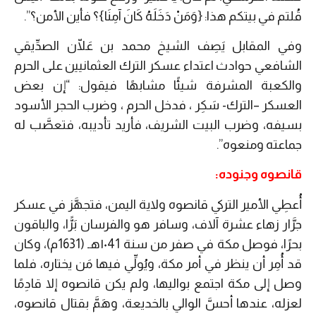
قُلتم في بيتكم هذا: {وَمَنْ دَخَلَهُ كَانَ آمِنَا}؟ فأين الأمن؟”.
وفي المقابل يَصِف الشيخ محمد بن عَلّان الصدِّيقي
الشافعي حوادث اعتداء عسكر الترك العثمانيين على الحرم
والكعبة المشرفة شيئًا مشابهًا فيقول: “إن بعض
العسكر –الترك- سَكِر ، فدخل الحرم ، وضرب الحجر الأسود
بسيفه، وضرب البيت الشريف، فأريد تأديبه، فتعصَّب له
جماعته ومنعوه”.
قانصوه وجنوده:
أُعطِي الأمير التركي قانصوه ولاية اليمن، فتجهَّز في عسكر
جرَّار زهاء عشرة آلاف، وسافر هو والفرسان بَرًّا، والباقون
بحرًا، فوصل مكة في صفر من سنة ١٠41هـ (1631م)، وكان
قد أُمِر أن ينظر في أمر مكة، ويُولِّي فيها مَن يختاره، فلما
وصل إلى مكة اجتمع بواليها، ولم يكن قانصوه إلا قادِمًا
لعزله، عندها أحسَّ الوالي بالخديعة، وهَمَّ بقتال قانصوه،