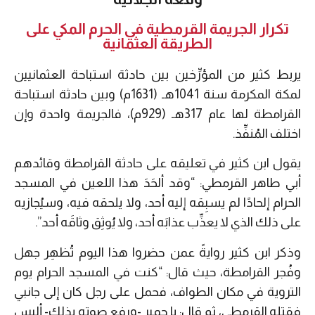
تكرار الجريمة القرمطية في الحرم المكي على
الطريقة العثمانية
يربط كثير من المؤرِّخين بين حادثة استباحة العثمانيين
لمكة المكرمة سنة 1041هـ (1631م) وبين حادثة استباحة
القرامطة لها عام 317هـ (929م)، فالجريمة واحدة وإن
اختلف المُنفِّذ.
يقول ابن كثير في تعليقه على حادثة القرامطة وقائدهم
أبي طاهر القرمطي: “وقد ألحَدَ هذا اللعين في المسجد
الحرام إلحادًا لم يسبِقه إليه أحد، ولا يلحقه فيه، وسيُجازيه
على ذلك الذي لا يعذِّب عذابَه أحد، ولا يُوثِق وثاقَه أحد”.
وذكر ابن كثير روايةً عمن حضروا هذا اليوم تُظهِر جهل
وفُجر القرامطة، حيث قال: “كنت في المسجد الحرام يوم
التروية في مكان الطواف، فحمل على رجل كان إلى جانبي
فقتله القرمطي، ثم قال: يا حمير -ورفع صوته بذلك- أليس