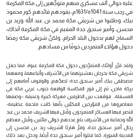
عليه حوالي ألف عسكري منهم متوجِّهين إلى مكة المكرمة
في رجب سنة 1041ه/1631م، يقودهم قائدهم كور محمود
بيك، وطلبوا من شريفَي مكة محمد بن عبد الله وزيد بن
محسن، وأمير سنجق جدة المقيم في مكة المكرمة آنذاك،
السماح لهم بدخول البلد الحرام، ولكنَّ شريفَي مكة رفضَا
دخول هؤلاء المتمردين خوفًا من فسادهم.
ولقد قرَّر أولئك المتمرِّدون دخول مكة المكرمة عنوة، مما جعل
شريفَي مكة يخرجان بعشيرتهما من الأشراف وأتباعهما، ومعهما
مصطفى بيك أمير سنجق جدة؛ لصدِّهم، والوقوف أمامهم إلى
بركة ماجن، ثم إلى قوز المكاسة الواقعة جنوب غربي مكة في
المسفلة، فوقعت بين الطرفين معركة كبيرة وعنيفة –وصفها
معاصروها من المؤرخين المكيِّين بأنها كانت ملحمة عظيمة-
انتصر فيها العساكر المتمردون، وقُتل فيها الشريف محمد بن عبد
الله وجماعة من الأشراف بلغ عددهم حوالي مائتين، وقُتل معظم
رجال أمير سنجق جدة، وفرَّ هاربًا الشريف زيد بن محسن إلى
المدينة المنورة، كما قتلوا أمير سنجق جدة أيضًا، ودخل بعد ذلك