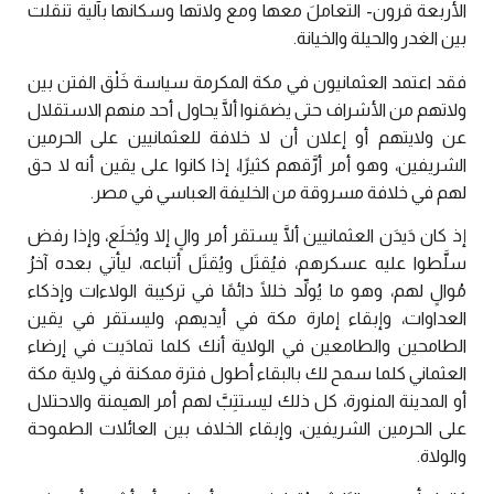
الأربعة قرون- التعاملَ معها ومع ولاتها وسكانها بآلية تنقلت
بين الغدر والحيلة والخيانة.
فقد اعتمد العثمانيون في مكة المكرمة سياسة خَلْق الفتن بين
ولاتهم من الأشراف حتى يضمَنوا ألَّا يحاول أحد منهم الاستقلال
عن ولايتهم أو إعلان أن لا خلافة للعثمانيين على الحرمين
الشريفين، وهو أمر أرَّقهم كثيرًا، إذا كانوا على يقين أنه لا حق
لهم في خلافة مسروقة من الخليفة العباسي في مصر.
إذ كان دَيدَن العثمانيين ألَّا يستقر أمر والٍ إلا ويُخلَع، وإذا رفض
سلَّطوا عليه عسكرهم، فيُقتَل ويُقتَل أتباعه، ليأتي بعده آخرُ
مُوالٍ لهم، وهو ما يُولِّد خللًا دائمًا في تركيبة الولاءات وإذكاء
العداوات، وإبقاء إمارة مكة في أيديهم، وليستقر في يقين
الطامحين والطامعين في الولاية أنك كلما تمادَيت في إرضاء
العثماني كلما سمح لك بالبقاء أطول فترة ممكنة في ولاية مكة
أو المدينة المنورة، كل ذلك ليستتِبَّ لهم أمر الهيمنة والاحتلال
على الحرمين الشريفين، وإبقاء الخلاف بين العائلات الطموحة
والولاة.