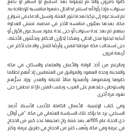
كانوا يأمرون واليًا ثم يُقِيلونه بعد أسابيع أو أشهر أو بضع
سنوات، فإذا رأوا أنه استقر له الحال دفعوا منافسيه للإطاحة به،
ثم استدعوه إلى تركيا بعدما تثور الفتنة، وتسيل الدماء في شوارع
مكة، بعدها يعيِّنون منافسه الآخر في منصبه، فتبقى العداوة
بينهم، ثم بعد عدة سنوات أو حتى عدة عقود يستدعون الأول أو
أبناءه ليحلوا محل الحالي، وهكذا يُدَوِّرن الحكام، ويخلُقون الأحقاد،
حتى استحالت مكة موطنا للفتن، وأرضًا للقتل والدماء لأكثر من
أربعة قرون.
وبالرغم من أخذ الولاة والأعيان والعلماء والسكان في مكة
والمدينة وجدة العهود والمواثيق من العثمانيين إلا أنهم لطالما
خانوها ونقضوها، وأصبحوا مثالًا للخيانة والغدر، وزاد شرُّهم
واستوطن حقدهم على العرب، وبقيت الفتن نارًا لا تنطفئ حتى
تعود مرة أخرى.
وفي كتاب الإثنينية.. الأعمال الكاملة للأديب الأستاذ أحمد
السباعي، يرد ما يؤكد تلك السياسة العثماني في مكة: “في أوائل
ذي الحجة عام 1105هـ بعد فتنة راحَ ضحيتها عدد كبير من الحجاج
في عرفة وفي مكة، ونُهب كثير من الحجاج في طريق عرفة، وكثر