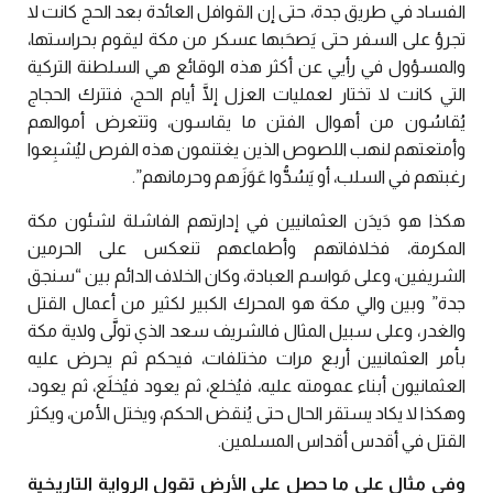
الفساد في طريق جدة، حتى إن القوافل العائدة بعد الحج كانت لا
تجرؤ على السفر حتى يَصحَبها عسكر من مكة ليقوم بحراستها،
والمسؤول في رأيي عن أكثر هذه الوقائع هي السلطنة التركية
التي كانت لا تختار لعمليات العزل إلَّا أيام الحج، فتترك الحجاج
يُقاسُون من أهوال الفتن ما يقاسون، وتتعرض أموالهم
وأمتعتهم لنهب اللصوص الذين يغتنمون هذه الفرص ليُشبِعوا
رغبتهم في السلب، أو يَسُدُّوا عَوَزَهم وحرمانهم”.
هكذا هو دَيدَن العثمانيين في إدارتهم الفاشلة لشئون مكة
المكرمة، فخلافاتهم وأطماعهم تنعكس على الحرمين
الشريفين، وعلى مَواسم العبادة، وكان الخلاف الدائم بين “سنجق
جدة” وبين والي مكة هو المحرك الكبير لكثير من أعمال القتل
والغدر، وعلى سبيل المثال فالشريف سعد الذي تولَّى ولاية مكة
بأمر العثمانيين أربع مرات مختلفات، فيحكم ثم يحرض عليه
العثمانيون أبناء عمومته عليه، فيُخلع، ثم يعود فيُخلَع، ثم يعود،
وهكذا لا يكاد يستقر الحال حتى يُنقض الحكم، ويختل الأمن، ويكثر
القتل في أقدس أقداس المسلمين.
وفي مثال على ما حصل على الأرض تقول الرواية التاريخية