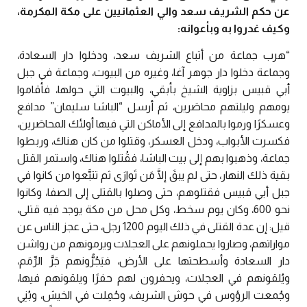
عن حكم الشريف سعد والي العثمانيين على مكة المكرمة،
وكيف غدروا به وبأعوانه:
“هرب جماعة من أتباع الشريف سعد، ودخلوا دار السعادة،
وجماعة دخلوا دار جوهر آغا، وغيره من البيوت، وجماعة في جبل
أبي قبيس بزاوية الشيخ بأبقي، والبيوت التي حولها، فأقاموا
يومهم وليلتهم محاصَرين، ثم أرسل “الباشا سليمان” مدافع
وعسكرًا ورموا بالمدافع إلى الأماكن التي فيها أولئك المحاصَرين،
فكسرت الأبواب، ودخل العسكر، وقتلوا من كان هناك، وربطوا
جماعة، وذهبوا بهم إلى بيت الباشا، فقُتلوا هناك، واستمر القتل
بقية ذلك النهار، حتى لم يبقَ إلَّا مَن تَوارَى ثم تتبَّعوا من كانوا في
جبل أبي قبيس فقتلوهم، حتى وصلوا بالقتلى إلى الصفا، وكانوا
نحو 600، وكان يوم سخط، وكل محل من مكة يوجد فيه قتلى،
قيل: إن عدة القتلى في ذلك اليوم 1200 رجل، حتى عجز الناس عن
مواراتهم، وصاروا يحملونهم على العجلات ويرمونهم من رواشن
دار السعادة وأسطحتها على الأرض، فيَجُرُّونهم جَرَّ الرِّمَم،
ويُلقونهم في العجلات، ويحفرون لهم حفرًا ويلقونهم فيها،
وجُمعت الرؤوس في حوش الشريف، وحُمِلت في الخيش، وبُنِي