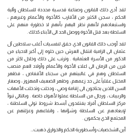
لقد أدى ذلك القانون وصناعة قدسية محددة للسلطان وآلية
الحكم ، سجن الكثير من الأقارب كالأخوة والأعمام وغيرهم ،
واستبعادهم لأنهم نظر اليهم بأنهم لا خطورة منهم على
السلطة بعد قتل الأخوة ووصل الحد الى الأبناء كذلك .
لقد أوجب ذلك القانون الذي حقق لنفسيات أغلب سلاطين آل
عثمان الى الزامية انتقال العرش حين خلوه إلى أكبر الاحياء من
الذكور من الأسرة العثمانية . وترتب على ذلك وخلال اكثر من
قرن من الزمان الى اعلاء الأخوة والأعمام وأولاد العم منصب
السلطان وهم في غالبيتهم من سجناء الأقفاص ، فظهر
المختل عقلياً على حد زعمهم ، وظهر الضعيف المهزوز ، وصغار
السن اللذين يحتاجون الى إقامة وصي ، ودخلت وتدخلت الأمهات
والربيبات ، ورجال من السلطة عملوا لأهواء خاصة . وبالتالي تبوأ
مركز السلطان أفراد يفتقدون أبسط شروط تولي السلطنة ،
لإبعادهم عن السلطة وشؤنها ، وانقاعهم وعزلتهم عن
المجتمع الذي يحكمون .
أين الشخصيات وأسطورية الحكم والخوارق ذهبت….