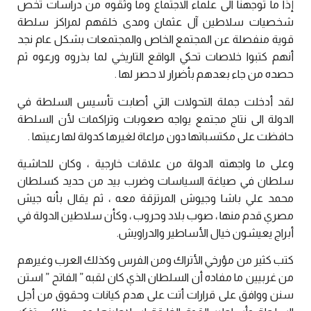
إذا ما توجهنا الى علماء الاجتماع وما وثقوه من دراسات تخص
شخصيات سلاطين آل عثمان ومدى خلقهم لمراكز سلطة
قوية منفصلة عن المجتمع الخاص والمجتمعات بشكل عام نجد
أنهم كتبوا خلاصات تحكي الواقع التاريخي لما بذروه ورعوه ثم
حصده من جاء بعدهم بأضرار لا حصر لها .
لقد أدخلت جملة التحولات التي أصابت تأسيس السلطة في
الدولة الى نتاج مجتمع يواجه صعوبات وتراكمات لأن السلطة
حافظت على مكتسباتها دون مراعاة لغيرها كدولة لها رعيتها .
وعلى ما واجهته الدولة من علاقات خارجية ، وكان للحاشية
سلطان في صياغة السياسات وضرب بيد من حديد كسلطان
محمد علي باشا وجيوش المرتزقة معه ، ثم يقال بأنه جيش
مصري قدم منها ، صوب بلاد وحروب ، وكأن سلاطين الدولة في
أبراج يعيشون خيال الأساطير والدراويش.
كتب كثير من مؤرخي الأتراك ومن الفرس وكذلك العرب وغيرهم
من غربيين ما مفاده أن السلطان الذي كان لقبه ” الفاتح ” استن
سنن ووافق على قرارات أتت على هدم كيانات وحقوق من أجل