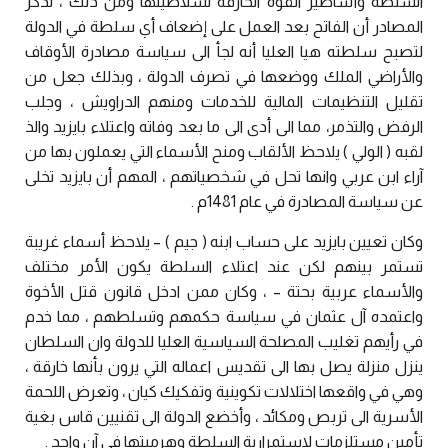
السلطة وأساطير القوة الخارقة لسلاطينها ومن ذلك ، تذكر
المصادر أن الفاتح بعد العمل على إضعاف أي سلطة في الدولة
لتصبح سلطته هيا العليا أنه لجأ الى سياسة مصادرة الأوقاف
والأراضي الملك ووضعها في تصرف الدولة ، وبذلك جعل من
تقليل التنظيمات المالية للخدمات ومنهم الدراويش ، وجلب
الرفض والتذمر، مما الى أدى الى ما بعد وفاته واعتلاء بايزيد والذ
لقبه ( الولي ) يلاحظ الألقاب ومنح الأسماء التي يعملون بها من
آراء ابن عربي وانها تحل في شخصياتهم ، المهم أن بايزيد تخلى
عن سياسة المصادرة في عام 1481م .
وكان تعيين بايزيد على حساب ابنه ( جيم ) – يلاحظ أسماء غريبة
تستمر بينهم لكن عند اعتلاء السلطة يكون الأمر مختلف
والأسماء عربية بحتة – ، وكان ممن ادخل قانون قتل الأخوة
واعتمده آل عثمان في سياسة حكمهم وتسلطهم ، مما خدم
في رأيهم تغليب المصلحة السياسية العليا للدولة وان السلطان
ينزل منزلة يصل بها الى تقديس اعماله التي يرون بأنها خارقة ،
وهي في واقعها اختلالات تكوينية وتفكيك كيان ، وتعرض اللحمة
الأسرية الى تربص ومكائد ، وأخضع الدولة الى تقنيين قاس بغية
تأمين مستلزمات لاستمرارية السلطة وهرميتها في آن واحد .